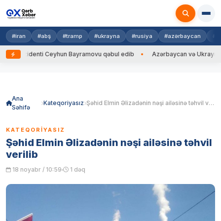
#iran
#abş
#tramp
#ukrayna
#rusiya
#azərbaycan
#h
zidenti Ceyhun Bayramovu qəbul edib
Azərbaycan və Ukrayna XİN başçıl
Skip
to
content
Ana
Kateqoriyasız
Şəhid Elmin Əlizadənin nəşi ailəsinə təhvil verilib
Səhifə
KATEQORIYASIZ
Şəhid Elmin Əlizadənin nəşi ailəsinə təhvil
verilib
18 noyabr / 10:59
1 dəq