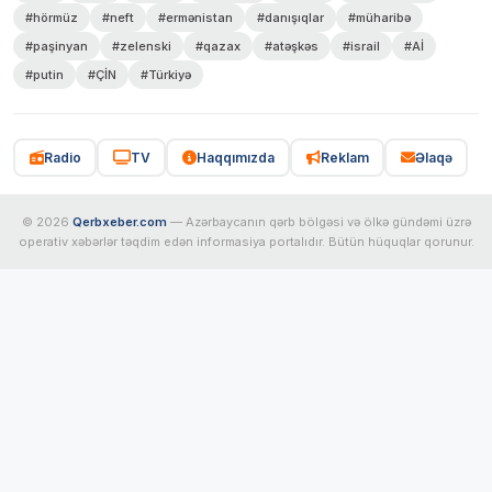
#hörmüz
#neft
#ermənistan
#danışıqlar
#müharibə
#paşinyan
#zelenski
#qazax
#atəşkəs
#israil
#Aİ
#putin
#ÇİN
#Türkiyə
Radio
TV
Haqqımızda
Reklam
Əlaqə
© 2026
Qerbxeber.com
— Azərbaycanın qərb bölgəsi və ölkə gündəmi üzrə
operativ xəbərlər təqdim edən informasiya portalıdır. Bütün hüquqlar qorunur.