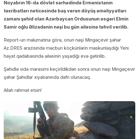
Noyabrın 16-da dövlət sərhədində Ermənistanın
təxribatları nəticəsində baş verən döyüş əməliyyatları
zamanı şəhid olan Azərbaycan Ordusunun əsgəri Elmin
Samir oğlu Əlizadənin nəşi bu gün ailəsinə təhvil verilib.
Report-un məlumatına görə, onun nəşi Mingəçevir şəhər
Az.DRES ərazisində məcburi köçkünlərin məskunlaşdığı Yeni
həyat qədəbəsində ailəsinin yaşadığı evə gətirilib.
Şəhidlə vida mərasimi keçirildikdən sonra onun nəşi Mingəçevir
şəhər Şəhidlər xiyabanında dəfn olunacaq.
Allah rəhmət etsin!