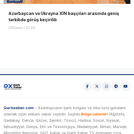
Azərbaycan və Ukrayna XİN başçıları arasında geniş
tərkibdə görüş keçirilib
Dünən / 21:40
Qerbxeber.com
– Azərbaycanın qərb bölgəsi və ölkə üzrə gündəmi
izləmək üçün etibarlı xəbər saytıdır. Saytda
Bölgə xəbərləri
(Ağstafa,
Gədəbəy, Gəncə, Qazax, Şəmkir, Tovuz), Hadisə, Sosial, Siyasət,
İqtisadiyyat, Dünya, Elm və Texnologiya, Mədəniyyət, İdman, Maraqlı,
Müsahibə-Reportaj, QHT Xəbər və Qərb Xəbər TV bölmələri üzrə