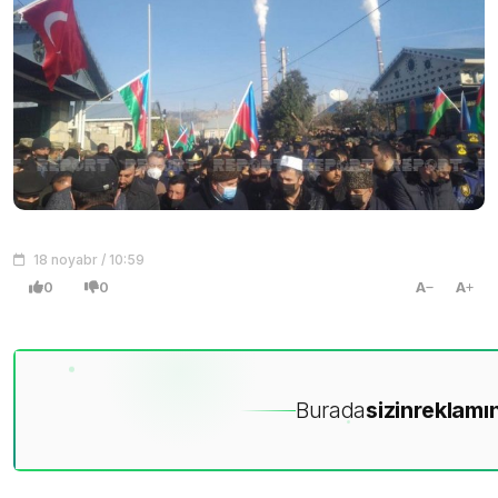
18 noyabr / 10:59
0
0
A
A
Burada
sizin
reklamın