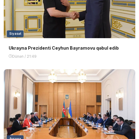
Siyasət
Ukrayna Prezidenti Ceyhun Bayramovu qəbul edib
Dünən / 21:49
Avropa