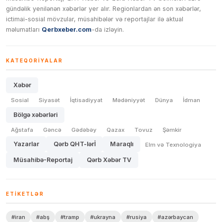
gündəlik yenilənən xəbərlər yer alır. Regionlardan ən son xəbərlər,
ictimai-sosial mövzular, müsahibələr və reportajlar ilə aktual
məlumatları
Qerbxeber.com
-da izləyin.
KATEQORIYALAR
Xəbər
Sosial
Siyasət
İqtisadiyyat
Mədəniyyət
Dünya
İdman
Bölgə xəbərləri
Ağstafa
Gəncə
Gədəbəy
Qazax
Tovuz
Şəmkir
Yazarlar
Qərb QHT-lərİ
Maraqlı
Elm və Texnologiya
Müsahibə-Reportaj
Qərb Xəbər TV
ETIKETLƏR
#iran
#abş
#tramp
#ukrayna
#rusiya
#azərbaycan