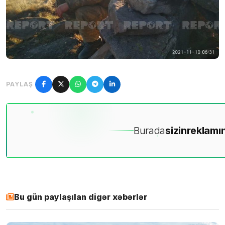
PAYLAŞ
Burada
sizin
reklamın
Bu gün paylaşılan digər xəbərlər