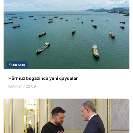
Yaxın Şərq
Hörmüz boğazında yeni qaydalar
Dünən / 22:09