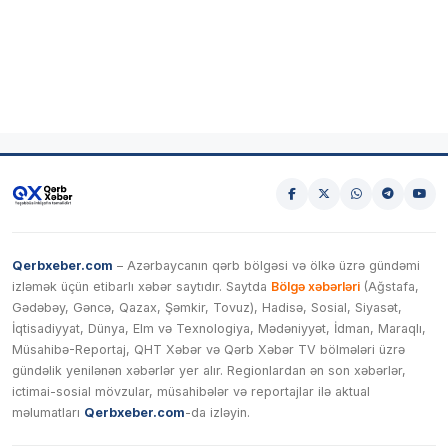
Qerbxeber.com
– Azərbaycanın qərb bölgəsi və ölkə üzrə gündəmi
izləmək üçün etibarlı xəbər saytıdır. Saytda
Bölgə xəbərləri
(Ağstafa,
Gədəbəy, Gəncə, Qazax, Şəmkir, Tovuz), Hadisə, Sosial, Siyasət,
İqtisadiyyat, Dünya, Elm və Texnologiya, Mədəniyyət, İdman, Maraqlı,
Müsahibə-Reportaj, QHT Xəbər və Qərb Xəbər TV bölmələri üzrə
gündəlik yenilənən xəbərlər yer alır. Regionlardan ən son xəbərlər,
ictimai-sosial mövzular, müsahibələr və reportajlar ilə aktual
məlumatları
Qerbxeber.com
-da izləyin.