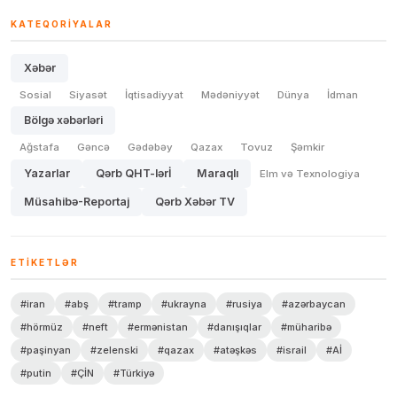
KATEQORIYALAR
Xəbər
Sosial
Siyasət
İqtisadiyyat
Mədəniyyət
Dünya
İdman
Bölgə xəbərləri
Ağstafa
Gəncə
Gədəbəy
Qazax
Tovuz
Şəmkir
Yazarlar
Qərb QHT-lərİ
Maraqlı
Elm və Texnologiya
Müsahibə-Reportaj
Qərb Xəbər TV
ETIKETLƏR
#iran
#abş
#tramp
#ukrayna
#rusiya
#azərbaycan
#hörmüz
#neft
#ermənistan
#danışıqlar
#müharibə
#paşinyan
#zelenski
#qazax
#atəşkəs
#israil
#Aİ
#putin
#ÇİN
#Türkiyə