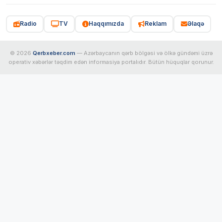
Radio
TV
Haqqımızda
Reklam
Əlaqə
© 2026
Qerbxeber.com
— Azərbaycanın qərb bölgəsi və ölkə gündəmi üzrə
operativ xəbərlər təqdim edən informasiya portalıdır. Bütün hüquqlar qorunur.