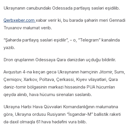
Ukraynanın cənubundakı Odessada partlayış səsləri eşidilib.
Qerbxeber.com
xəbər verir ki, bu barədə şəhərin meri Gennadi
Truxanov məlumat verib.
“Şəhərdə partlayış səsləri eşidilir”, – o, “Telegram” kanalında
yazıb.
Dron qruplarının Odessaya Qara dənizdən uçduğu bildirilir.
Avqustun 4-nə keçən gecə Ukraynanın həmçinin Jitomir, Sumı,
Çerniqov, Xarkov, Poltava, Çerkassi, Kiyev vilayətləri, Qara
dəniz-tomir bölgəsinin mərkəzi hissəsində PUA hücumları
qeydə alınıb, hava hücumu sirenaları səslənib.
Ukrayna Hərbi Hava Qüvvələri Komandanlığının məlumatına
görə, Ukrayna ordusu Rusiyanın “İsgəndər-M” ballistik raketi
də daxil olmaqla 61 hava hədəfini vura bilib.