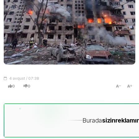
4 avqust / 07:38
0
0
A
A
Burada
sizin
reklamın