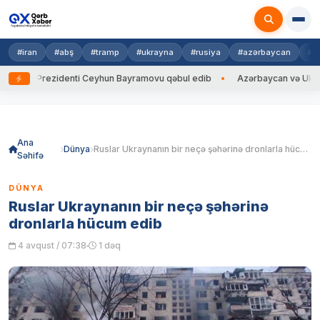
#iran
#abş
#tramp
#ukrayna
#rusiya
#azərbaycan
#h
yna Prezidenti Ceyhun Bayramovu qəbul edib
Azərbaycan və Ukrayna Xİ
Skip
to
content
Ana
Dünya
Ruslar Ukraynanın bir neçə şəhərinə dronlarla hücum edib
Səhifə
DÜNYA
Ruslar Ukraynanın bir neçə şəhərinə
dronlarla hücum edib
4 avqust / 07:38
1 dəq