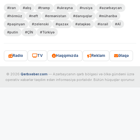
#iran
#abş
#tramp
#ukrayna
#rusiya
#azərbaycan
#hörmüz
#neft
#ermənistan
#danışıqlar
#müharibə
#paşinyan
#zelenski
#qazax
#atəşkəs
#israil
#Aİ
#putin
#ÇİN
#Türkiyə
Radio
TV
Haqqımızda
Reklam
Əlaqə
© 2026
Qerbxeber.com
— Azərbaycanın qərb bölgəsi və ölkə gündəmi üzrə
operativ xəbərlər təqdim edən informasiya portalıdır. Bütün hüquqlar qorunur.