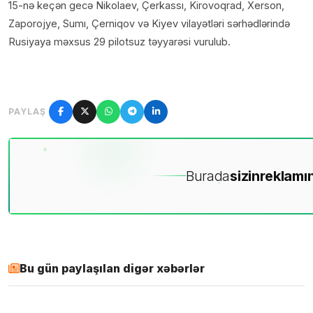
15-nə keçən gecə Nikolaev, Çerkassı, Kirovoqrad, Xerson,
Zaporojye, Sumı, Çerniqov və Kiyev vilayətləri sərhədlərində
Rusiyaya məxsus 29 pilotsuz təyyarəsi vurulub.
PAYLAŞ
Burada
sizin
reklamın
Bu gün paylaşılan digər xəbərlər