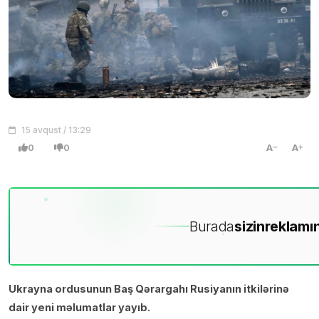
15 avqust / 13:29
0
0
A
A
Burada
sizin
reklamın
Ukrayna ordusunun Baş Qərargahı Rusiyanın itkilərinə
dair yeni məlumatlar yayıb.