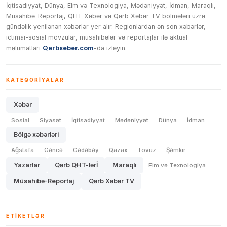
İqtisadiyyat, Dünya, Elm və Texnologiya, Mədəniyyət, İdman, Maraqlı,
Müsahibə-Reportaj, QHT Xəbər və Qərb Xəbər TV bölmələri üzrə
gündəlik yenilənən xəbərlər yer alır. Regionlardan ən son xəbərlər,
ictimai-sosial mövzular, müsahibələr və reportajlar ilə aktual
məlumatları
Qerbxeber.com
-da izləyin.
KATEQORIYALAR
Xəbər
Sosial
Siyasət
İqtisadiyyat
Mədəniyyət
Dünya
İdman
Bölgə xəbərləri
Ağstafa
Gəncə
Gədəbəy
Qazax
Tovuz
Şəmkir
Yazarlar
Qərb QHT-lərİ
Maraqlı
Elm və Texnologiya
Müsahibə-Reportaj
Qərb Xəbər TV
ETIKETLƏR