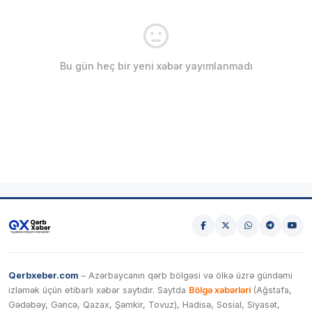
Bu gün heç bir yeni xəbər yayımlanmadı
Qerbxeber.com
– Azərbaycanın qərb bölgəsi və ölkə üzrə gündəmi
izləmək üçün etibarlı xəbər saytıdır. Saytda
Bölgə xəbərləri
(Ağstafa,
Gədəbəy, Gəncə, Qazax, Şəmkir, Tovuz), Hadisə, Sosial, Siyasət,