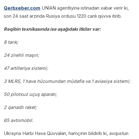
Qerbxeber.com
UNİAN agentliyinə istinadən xəbər verir ki,
son 24 saat ərzində Rusiya ordusu 1220 canlı qüvvə itirib.
Rəqibin texnikasında isə aşağıdakı itkilər var:
8 tank;
24 zirehli maşın;
47 artilleriya sistemi;
3 MLRS, 1 hava hücumundan müdafiə və 1 aviasiya sistemi;
50 pilotsuz uçuş aparatı;
2 qanadlı raket;
65 avtomobil.
Ukrayna Hərbi Hava Qüvvələri, həmçinin bildirib ki, avqustun