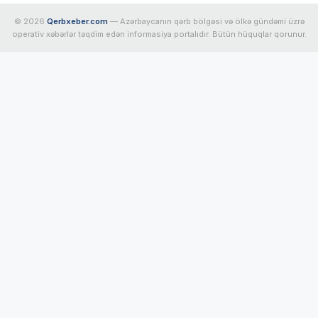
© 2026
Qerbxeber.com
— Azərbaycanın qərb bölgəsi və ölkə gündəmi üzrə
operativ xəbərlər təqdim edən informasiya portalıdır. Bütün hüquqlar qorunur.