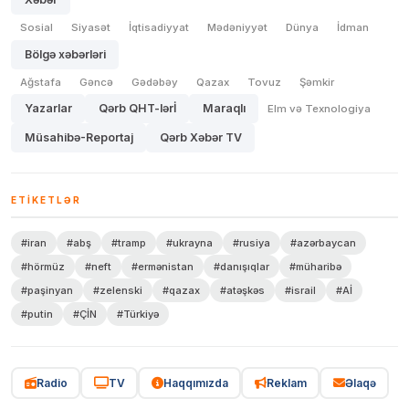
Sosial
Siyasət
İqtisadiyyat
Mədəniyyət
Dünya
İdman
Bölgə xəbərləri
Ağstafa
Gəncə
Gədəbəy
Qazax
Tovuz
Şəmkir
Yazarlar
Qərb QHT-lərİ
Maraqlı
Elm və Texnologiya
Müsahibə-Reportaj
Qərb Xəbər TV
ETIKETLƏR
#iran
#abş
#tramp
#ukrayna
#rusiya
#azərbaycan
#hörmüz
#neft
#ermənistan
#danışıqlar
#müharibə
#paşinyan
#zelenski
#qazax
#atəşkəs
#israil
#Aİ
#putin
#ÇİN
#Türkiyə
Radio
TV
Haqqımızda
Reklam
Əlaqə