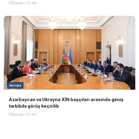
Dünən / 21:49
Avropa
Azərbaycan və Ukrayna XİN başçıları arasında geniş
tərkibdə görüş keçirilib
Dünən / 21:40