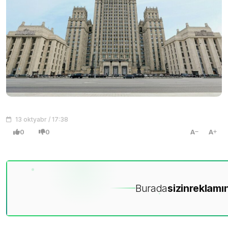
13 oktyabr / 17:38
0
0
A
A
Burada
sizin
reklamın