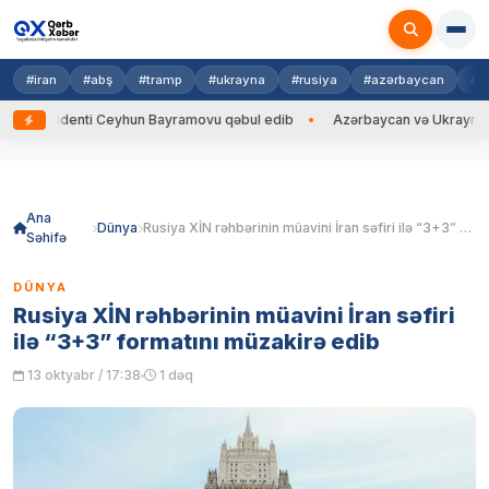
#iran
#abş
#tramp
#ukrayna
#rusiya
#azərbaycan
#h
zidenti Ceyhun Bayramovu qəbul edib
Azərbaycan və Ukrayna XİN başçıl
Skip
to
content
Ana
Dünya
Rusiya XİN rəhbərinin müavini İran səfiri ilə “3+3” formatını müzakirə edib
Səhifə
DÜNYA
Rusiya XİN rəhbərinin müavini İran səfiri
ilə “3+3” formatını müzakirə edib
13 oktyabr / 17:38
1 dəq