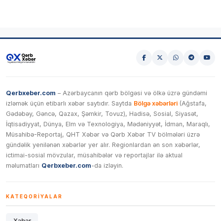
Qerbxeber.com
– Azərbaycanın qərb bölgəsi və ölkə üzrə gündəmi
izləmək üçün etibarlı xəbər saytıdır. Saytda
Bölgə xəbərləri
(Ağstafa,
Gədəbəy, Gəncə, Qazax, Şəmkir, Tovuz), Hadisə, Sosial, Siyasət,
İqtisadiyyat, Dünya, Elm və Texnologiya, Mədəniyyət, İdman, Maraqlı,
Müsahibə-Reportaj, QHT Xəbər və Qərb Xəbər TV bölmələri üzrə
gündəlik yenilənən xəbərlər yer alır. Regionlardan ən son xəbərlər,
ictimai-sosial mövzular, müsahibələr və reportajlar ilə aktual
məlumatları
Qerbxeber.com
-da izləyin.
KATEQORIYALAR
Xəbər