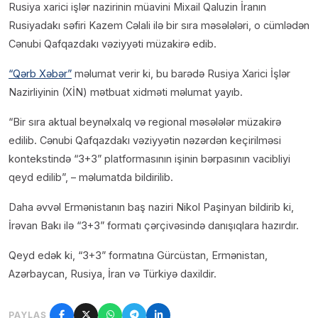
Rusiya xarici işlər nazirinin müavini Mixail Qaluzin İranın
Rusiyadakı səfiri Kazem Cəlali ilə bir sıra məsələləri, o cümlədən
Cənubi Qafqazdakı vəziyyəti müzakirə edib.
“Qərb Xəbər”
məlumat verir ki, bu barədə Rusiya Xarici İşlər
Nazirliyinin (XİN) mətbuat xidməti məlumat yayıb.
“Bir sıra aktual beynəlxalq və regional məsələlər müzakirə
edilib. Cənubi Qafqazdakı vəziyyətin nəzərdən keçirilməsi
kontekstində “3+3” platformasının işinin bərpasının vacibliyi
qeyd edilib”, – məlumatda bildirilib.
Daha əvvəl Ermənistanın baş naziri Nikol Paşinyan bildirib ki,
İrəvan Bakı ilə “3+3” formatı çərçivəsində danışıqlara hazırdır.
Qeyd edək ki, “3+3” formatına Gürcüstan, Ermənistan,
Azərbaycan, Rusiya, İran və Türkiyə daxildir.
PAYLAŞ