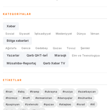
KATEQORIYALAR
Xəbər
Sosial
Siyasət
İqtisadiyyat
Mədəniyyət
Dünya
İdman
Bölgə xəbərləri
Ağstafa
Gəncə
Gədəbəy
Qazax
Tovuz
Şəmkir
Yazarlar
Qərb QHT-lərİ
Maraqlı
Elm və Texnologiya
Müsahibə-Reportaj
Qərb Xəbər TV
ETIKETLƏR
#iran
#abş
#tramp
#ukrayna
#rusiya
#azərbaycan
#hörmüz
#neft
#ermənistan
#danışıqlar
#müharibə
#paşinyan
#zelenski
#qazax
#atəşkəs
#israil
#Aİ