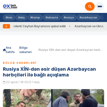
#iran
#abş
#tramp
#ukrayna
#rusiya
#azərbaycan
#h
ezidenti Ceyhun Bayramovu qəbul edib
Azərbaycan və Ukrayna XİN başç
Skip
to
content
Ana
Bölgə
Rusiya XİN-dən əsir düşən Azərbaycan hərbçiləri ilə bağlı açıqlama
Səhifə
xəbərləri
BÖLGƏ XƏBƏRLƏRI
Rusiya XİN-dən əsir düşən Azərbaycan
hərbçiləri ilə bağlı açıqlama
22 aprel / 18:32
1 dəq