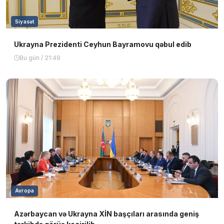
Siyasət
Ukrayna Prezidenti Ceyhun Bayramovu qəbul edib
Bu gün / 21:49
Avropa
Azərbaycan və Ukrayna XİN başçıları arasında geniş