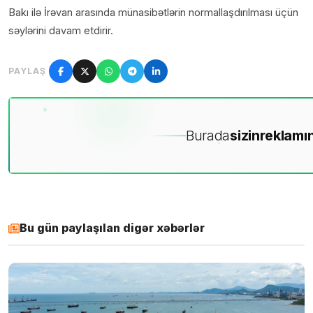
Bakı ilə İrəvan arasında münasibətlərin normallaşdırılması üçün
səylərini davam etdirir.
PAYLAŞ
Burada
sizin
reklamın
Bu gün paylaşılan digər xəbərlər