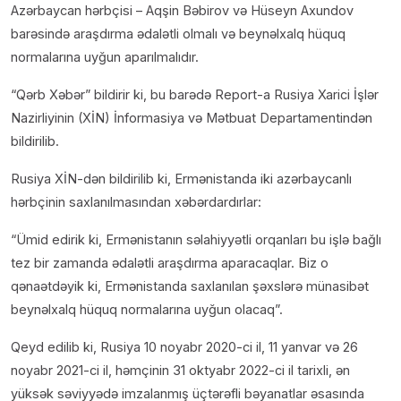
Azərbaycan hərbçisi – Aqşin Bəbirov və Hüseyn Axundov
barəsində araşdırma ədalətli olmalı və beynəlxalq hüquq
normalarına uyğun aparılmalıdır.
“Qərb Xəbər” bildirir ki, bu barədə Report-a Rusiya Xarici İşlər
Nazirliyinin (XİN) İnformasiya və Mətbuat Departamentindən
bildirilib.
Rusiya XİN-dən bildirilib ki, Ermənistanda iki azərbaycanlı
hərbçinin saxlanılmasından xəbərdardırlar:
“Ümid edirik ki, Ermənistanın səlahiyyətli orqanları bu işlə bağlı
tez bir zamanda ədalətli araşdırma aparacaqlar. Biz o
qənaətdəyik ki, Ermənistanda saxlanılan şəxslərə münasibət
beynəlxalq hüquq normalarına uyğun olacaq”.
Qeyd edilib ki, Rusiya 10 noyabr 2020-ci il, 11 yanvar və 26
noyabr 2021-ci il, həmçinin 31 oktyabr 2022-ci il tarixli, ən
yüksək səviyyədə imzalanmış üçtərəfli bəyanatlar əsasında