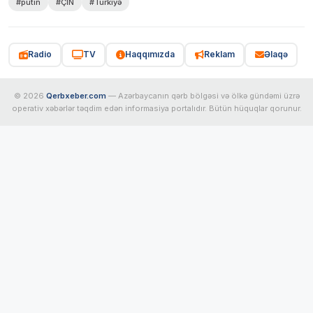
#putin
#ÇİN
#Türkiyə
Radio
TV
Haqqımızda
Reklam
Əlaqə
© 2026
Qerbxeber.com
— Azərbaycanın qərb bölgəsi və ölkə gündəmi üzrə
operativ xəbərlər təqdim edən informasiya portalıdır. Bütün hüquqlar qorunur.