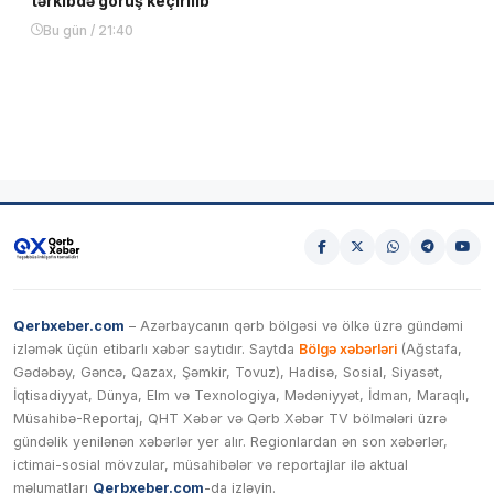
tərkibdə görüş keçirilib
Bu gün / 21:40
Qerbxeber.com
– Azərbaycanın qərb bölgəsi və ölkə üzrə gündəmi
izləmək üçün etibarlı xəbər saytıdır. Saytda
Bölgə xəbərləri
(Ağstafa,
Gədəbəy, Gəncə, Qazax, Şəmkir, Tovuz), Hadisə, Sosial, Siyasət,
İqtisadiyyat, Dünya, Elm və Texnologiya, Mədəniyyət, İdman, Maraqlı,
Müsahibə-Reportaj, QHT Xəbər və Qərb Xəbər TV bölmələri üzrə
gündəlik yenilənən xəbərlər yer alır. Regionlardan ən son xəbərlər,
ictimai-sosial mövzular, müsahibələr və reportajlar ilə aktual
məlumatları
Qerbxeber.com
-da izləyin.