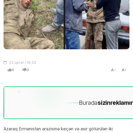
22 aprel / 18:32
0
0
A
A
Burada
sizin
reklamın
Azaraq Ermənistan ərazisinə keçən və əsir götürülən iki