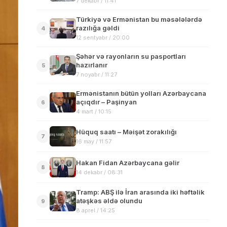
7 dekabr / 11:41
Türkiyə və Ermənistan bu məsələlərdə
razılığa gəldi
4
12 sentyabr / 20:00
Şəhər və rayonların su pasportları
hazırlanır
5
7 noyabr / 11:27
Ermənistanın bütün yolları Azərbaycana
açıqdır – Paşinyan
6
4 mart / 10:15
Hüquq saatı – Məişət zorakılığı
7
16 may / 11:57
Hakan Fidan Azərbaycana gəlir
8
14 dekabr / 08:31
Tramp: ABŞ ilə İran arasında iki həftəlik
atəşkəs əldə olundu
9
8 aprel / 14:25