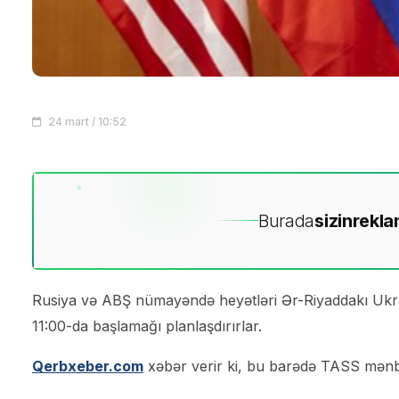
24 mart / 10:52
Burada
sizin
rekla
Rusiya və ABŞ nümayəndə heyətləri Ər-Riyaddakı Ukrayn
11:00-da başlamağı planlaşdırırlar.
Qerbxeber.com
xəbər verir ki, bu barədə TASS mənb