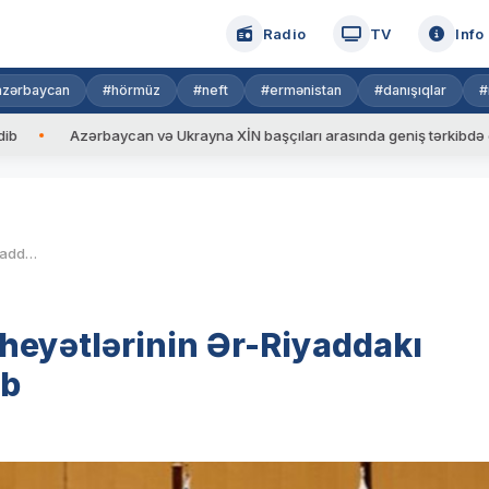
Radio
TV
Info
azərbaycan
#hörmüz
#neft
#ermənistan
#danışıqlar
#
Azərbaycan və Ukrayna XİN başçıları arasında geniş tərkibdə görüş keçiri
Rusiya və ABŞ nümayəndə heyətlərinin Ər-Riyaddakı görüşünün saatı məlum olub
eyətlərinin Ər-Riyaddakı
ub