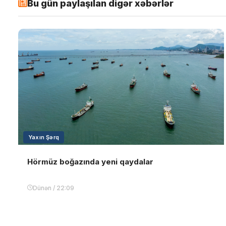
Bu gün paylaşılan digər xəbərlər
Yaxın Şərq
Hörmüz boğazında yeni qaydalar
Dünən / 22:09