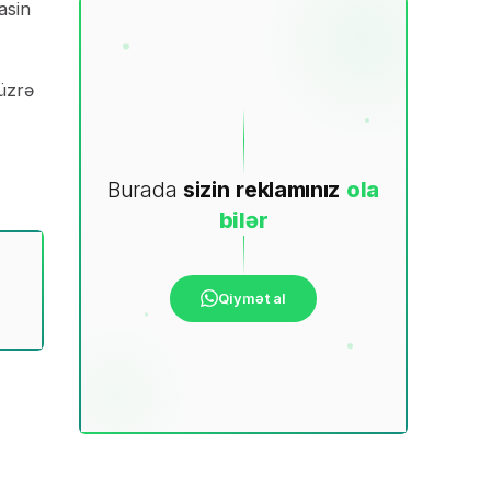
asin
üzrə
Burada
sizin
reklamınız
ola
bilər
Qiymət al