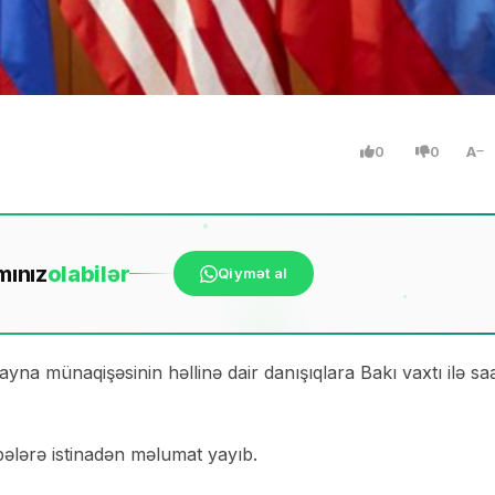
0
0
A
mınız
ola
bilər
Qiymət al
a münaqişəsinin həllinə dair danışıqlara Bakı vaxtı ilə sa
ələrə istinadən məlumat yayıb.