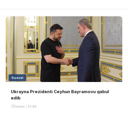
Siyasət
Ukrayna Prezidenti Ceyhun Bayramovu qəbul
edib
Dünən / 21:49