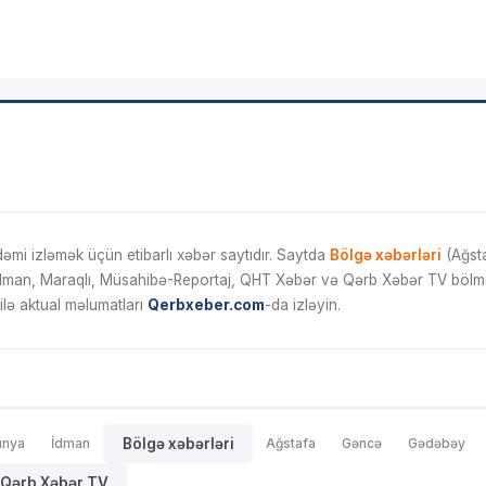
mi izləmək üçün etibarlı xəbər saytıdır. Saytda
Bölgə xəbərləri
(Ağsta
İdman, Maraqlı, Müsahibə-Reportaj, QHT Xəbər və Qərb Xəbər TV bölmələ
ilə aktual məlumatları
Qerbxeber.com
-da izləyin.
ünya
İdman
Bölgə xəbərləri
Ağstafa
Gəncə
Gədəbəy
Qərb Xəbər TV