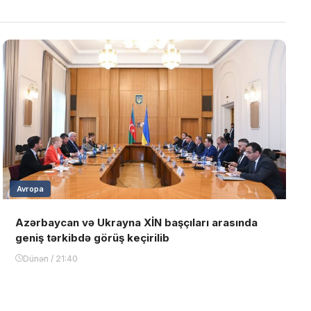
Avropa
Azərbaycan və Ukrayna XİN başçıları arasında
geniş tərkibdə görüş keçirilib
Dünən / 21:40