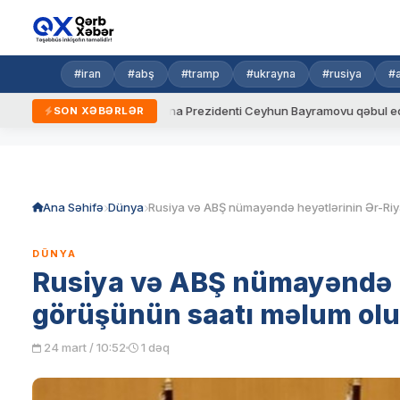
#iran
#abş
#tramp
#ukrayna
#rusiya
#
ydalar
Ukrayna Prezidenti Ceyhun Bayramovu qəbul edib
SON XƏBƏRLƏR
Skip
to
content
Ana Səhifə
Dünya
DÜNYA
Rusiya və ABŞ nümayəndə h
görüşünün saatı məlum ol
24 mart / 10:52
1 dəq