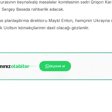
rasının beynəlxalq məsələlər komitəsinin sədri Qriqori Kar
i Sergey Beseda rəhbərlik edəcək.
si planlaşdırma direktoru Maykl Enton, həmçinin Ukrayna 
yk Uoltsın köməkçilərinin daxil olacağı gözlənilir.
mınız
ola
bilər
Qiymət al