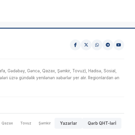
fa, Gədəbəy, Gəncə, Qazax, Şəmkir, Tovuz), Hadisə, Sosial,
ri üzrə gündəlik yenilənən xəbərlər yer alır. Regionlardan ən
Qazax
Tovuz
Şəmkir
Yazarlar
Qərb QHT-lərİ