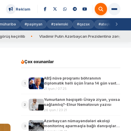
Reklam
müharibə
#paşinyan
#zelenski
#qazax
#atəşkəs
#isra
lib
Vladimir Putin Azərbaycan Prezidentinə zəng edib
Val
Çox oxunanlar
ABŞ nüvə proqramı böhranının
diplomatik həlli üçün İrana 14 gün vaxt
1
verib
21 iyun / 07:25
Yumurtanın həqiqəti-Ürəyə ziyan, yoxsa
sağlamlıq?-Elnur Nemətovun yazısı
2
26 iyun / 23:21
Azərbaycan nümayəndələri ekoloji
monitorinq aparmaqla bağlı danışıqlar
3
üçün Xocalıdadır