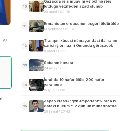
Qazaxda rəis müavini və bölmə rəisi
tutduğu vəzifədən azad olunub
10
28 aprel / 09:08
Ermənistan ordusunun əsgəri öldürülüb
11
13 sentyabr / 09:14
A
Trampın xüsusi nümayəndəsi ilə İranın
xarici işlər naziri Omanda görüşəcək
12
8 aprel / 11:22
Sabahın havası
13
24 may / 12:50
İsraildə 10 nəfər ölüb, 200 nəfər
yaralanıb
14
15 iyun / 13:10
at
<span class="qxh-important">İrana bu
dəfəki hücum “12 günlük müharibə”dən
15
fərqlənir-Asif Nərimanlının
28 fevral / 23:42
şərhi</span>