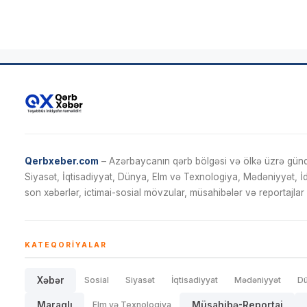
Qerbxeber.com
– Azərbaycanın qərb bölgəsi və ölkə üzrə gündə
Siyasət, İqtisadiyyat, Dünya, Elm və Texnologiya, Mədəniyyət, 
son xəbərlər, ictimai-sosial mövzular, müsahibələr və reportajlar 
KATEQORIYALAR
Xəbər
Sosial
Siyasət
İqtisadiyyat
Mədəniyyət
D
Maraqlı
Elm və Texnologiya
Müsahibə-Reportaj