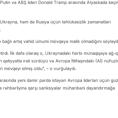
r Putin və ABŞ lideri Donald Tramp arasında Alyaskada keçir
 Ukrayna, həm də Rusiya üçün təhlükəsizlik zəmanətləri
.
ə bağlı artıq vahid ümumi mövqeyə malik olmadığını söyləyi
etirdi. İlk dəfə olaraq o, Ukraynadakı hərbi münaqişəyə ağ-
qətiyyətlə irəli sürdüyü və Avropa İttifaqındakı (Aİ) nüfuzl
 mövqeyi silmiş oldu”, – o vurğulayıb.
 arasında yeni dəmir pərdə istəyən Avropa liderləri üçün gü
ya rəhbərliyinə qarşı sanksiyalar müharibəni dayandırmağa