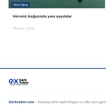
Yaxın Şərq
Hörmüz boğazında yeni qaydalar
Dünən / 22:09
Qerbxeber.com
– Azərbaycanın qərb bölgəsi və ölkə üzrə gündə