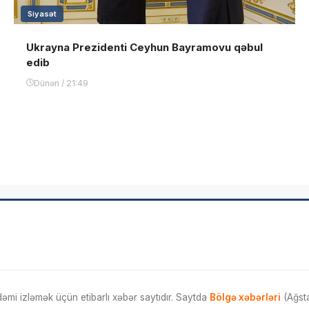
Siyasət
Ukrayna Prezidenti Ceyhun Bayramovu qəbul
edib
Dünən / 21:49
mi izləmək üçün etibarlı xəbər saytıdır. Saytda
Bölgə xəbərləri
(Ağsta