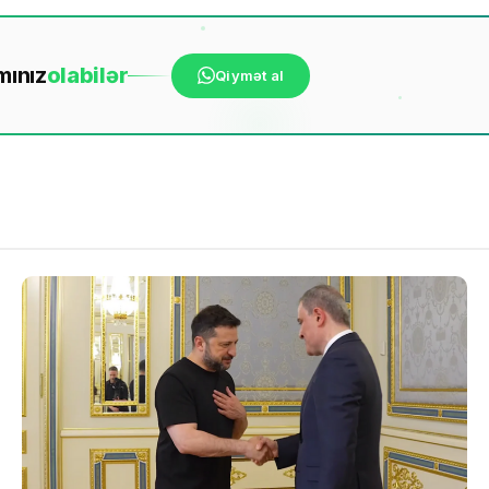
mınız
ola
bilər
Qiymət al