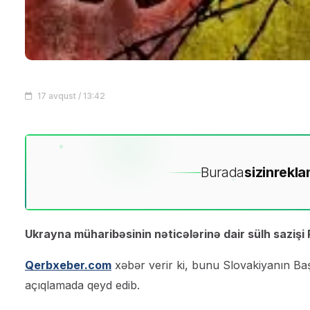
17 avqust / 13:42
Burada
sizin
rekla
Ukrayna müharibəsinin nəticələrinə dair sülh sazişi 
Qerbxeber.com
xəbər verir ki, bunu Slovakiyanın Baş
açıqlamada qeyd edib.