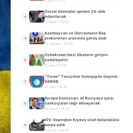
6 iyun / 13:01
Sosial ödənişlər aprelin 26-dək
ödəniləcək
4
22 aprel / 10:28
Azərbaycan və Gürcüstanın Baş
prokurorları arasında görüş olub
5
15 oktyabr / 16:03
Özbəkistan bəzi ölkələrin girişini
sadələşdirir
6
21 may / 10:02
“Turan” Tovuzdan Sumqayıta daşındı-
SƏBƏB
7
10 mart / 19:35
Avropa komissarı: Aİ Rusiyaya qarşı
sanksiyaları ləğv etməyəcək
8
18 fevral / 14:23
KİV: Vaşinqton Kiyevə silah tədarükünü
bərpa edib
9
4 fevral / 09:12