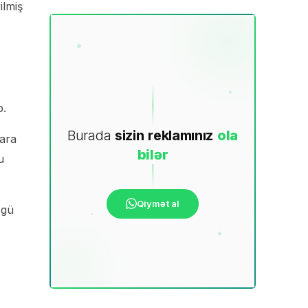
ilmiş
b.
Burada
sizin
reklamınız
ola
qara
bilər
u
Qiymət al
zgü