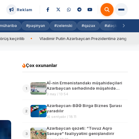
Reklam
müharibə
#paşinyan
#zelenski
#qazax
#atəşkəs
#isra
ib
Vladimir Putin Azərbaycan Prezidentinə zəng edib
Valy
Çox oxunanlar
Aİ-nin Ermənistandakı müşahidəçiləri
Azərbaycan sərhədində müşahidə
1
aparıblar- FOTO – VİDEO
3 may / 13:54
Azərbaycan-BƏƏ Birgə Biznes Şurası
yaradılır
2
16 sentyabr / 18:11
Azərbaycan qəzeti: “Tovuz Aqro
Sənaye” fəaliyyətini genişləndirir
3