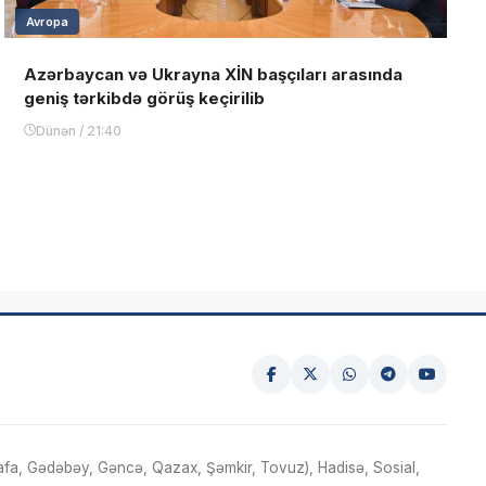
Avropa
Azərbaycan və Ukrayna XİN başçıları arasında
geniş tərkibdə görüş keçirilib
Dünən / 21:40
fa, Gədəbəy, Gəncə, Qazax, Şəmkir, Tovuz), Hadisə, Sosial,