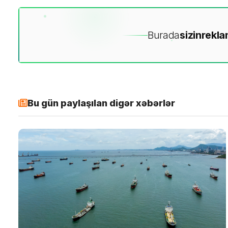
Burada
sizin
rekla
Bu gün paylaşılan digər xəbərlər