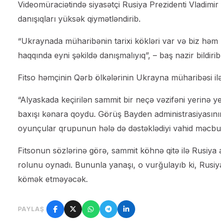
Videomüraciətində siyasətçi Rusiya Prezidenti Vladimi
danışıqları yüksək qiymətləndirib.
“Ukraynada müharibənin tarixi kökləri var və biz həm
haqqında eyni şəkildə danışmalıyıq”, – baş nazir bildirib
Fitso həmçinin Qərb ölkələrinin Ukrayna müharibəsi il
“Alyaskada keçirilən sammit bir neçə vəzifəni yerinə y
baxışı kənara qoydu. Görüş Bayden administrasiyasının 
oyunçular qrupunun hələ də dəstəklədiyi vahid məcburi
Fitsonun sözlərinə görə, sammit köhnə qitə ilə Rusiya
rolunu oynadı. Bununla yanaşı, o vurğulayıb ki, Rusi
kömək etməyəcək.
PAYLAŞ