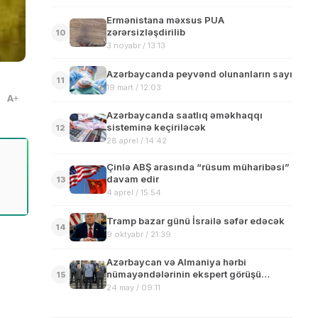
Ermənistana məxsus PUA
zərərsizləşdirilib
10
3 noyabr / 13:13
Azərbaycanda peyvənd olunanların sayı
11
19 mart / 12:03
A
Azərbaycanda saatlıq əməkhaqqı
sisteminə keçiriləcək
12
28 aprel / 14:42
Çinlə ABŞ arasında “rüsum müharibəsi”
davam edir
13
4 aprel / 15:54
Tramp bazar günü İsrailə səfər edəcək
14
9 oktyabr / 21:39
Azərbaycan və Almaniya hərbi
nümayəndələrinin ekspert görüşü
15
keçirilib
24 may / 09:11