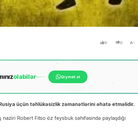
0
0
A
mınız
ola
bilər
Qiymət al
Rusiya üçün təhlükəsizlik zəmanətlərini əhatə etməlidir.
 naziri Robert Fitso öz feysbuk səhifəsində paylaşdığı