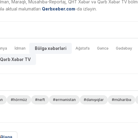
İdman, Maraqlı, Müsahibə-Reportaj, QHT Xəbər və Qərb Xəbər TV bölmələ
ilə aktual məlumatları
Qerbxeber.com
-da izləyin.
ünya
İdman
Bölgə xəbərləri
Ağstafa
Gəncə
Gədəbəy
Qərb Xəbər TV
an
#hörmüz
#neft
#ermənistan
#danışıqlar
#müharibə
Əlaqə