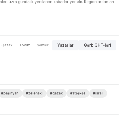
ri üzrə gündəlik yenilənən xəbərlər yer alır. Regionlardan ən
Qazax
Tovuz
Şəmkir
Yazarlar
Qərb QHT-lərİ
#paşinyan
#zelenski
#qazax
#atəşkəs
#israil