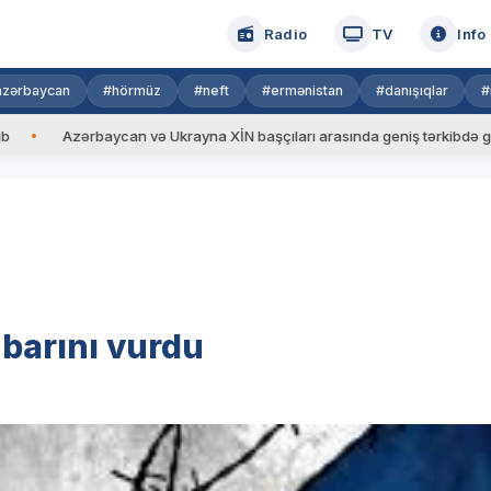
Radio
TV
Info
azərbaycan
#hörmüz
#neft
#ermənistan
#danışıqlar
#
ərbaycan və Ukrayna XİN başçıları arasında geniş tərkibdə görüş keçiril
barını vurdu