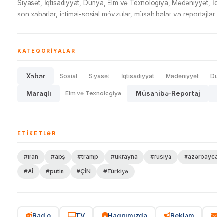
Siyasət, İqtisadiyyat, Dünya, Elm və Texnologiya, Mədəniyyət, 
son xəbərlər, ictimai-sosial mövzular, müsahibələr və reportajlar 
KATEQORIYALAR
Xəbər
Sosial
Siyasət
İqtisadiyyat
Mədəniyyət
D
Maraqlı
Elm və Texnologiya
Müsahibə-Reportaj
ETIKETLƏR
#iran
#abş
#tramp
#ukrayna
#rusiya
#azərbayc
#Aİ
#putin
#ÇİN
#Türkiyə
Radio
TV
Haqqımızda
Reklam