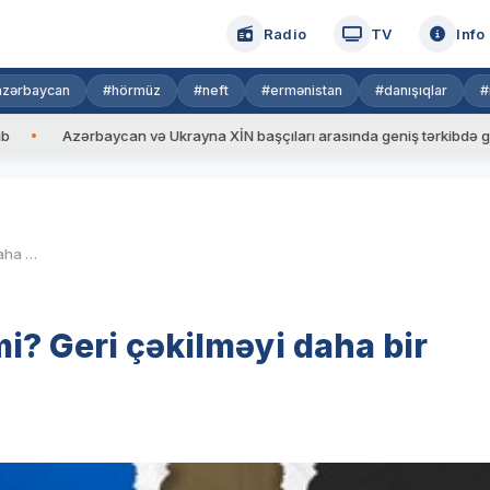
Radio
TV
Info
azərbaycan
#hörmüz
#neft
#ermənistan
#danışıqlar
#
zərbaycan və Ukrayna XİN başçıları arasında geniş tərkibdə görüş keçiri
Rusiya taktikanı dəyişdirirmi? Geri çəkilməyi daha bir problem yaradır
mi? Geri çəkilməyi daha bir