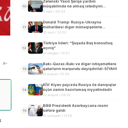
Zelenski Yaxın Şərqə yardım
müqabilində nə almaq istədiyini
10
açıqladı
11 mart / 06:24
Donald Tramp: Rusiya-Ukrayna
müharibəsi digər münaqişələrlə
11
müqayisədə daha mürəkkəbdir
25 iyun / 23:02
Türkiyə lideri: “Şuşada Baş konsulluq
açırıq”
12
21 oktyabr / 14:57
A
Bakı-Qazax-Bakı və digər istiqamətlərə
qatarların marşurutu dəyişdirildi-SİYAHI
13
19 avqust / 10:29
KİV: Kiyev payızda Rusiya ilə danışıqlar
üçün zəmin hazırlamaq niyyətindədir
14
22 avqust / 09:32
BƏƏ Prezidenti Azərbaycana rəsmi
səfərə gəldi
15
16 sentyabr / 13:59
k