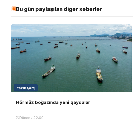
Bu gün paylaşılan digər xəbərlər
Yaxın Şərq
Hörmüz boğazında yeni qaydalar
Dünən / 22:09