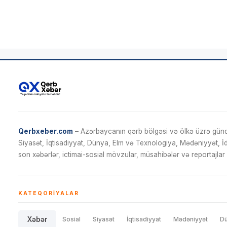
Qerbxeber.com
– Azərbaycanın qərb bölgəsi və ölkə üzrə gündə
Siyasət, İqtisadiyyat, Dünya, Elm və Texnologiya, Mədəniyyət, 
son xəbərlər, ictimai-sosial mövzular, müsahibələr və reportajlar 
KATEQORIYALAR
Xəbər
Sosial
Siyasət
İqtisadiyyat
Mədəniyyət
D