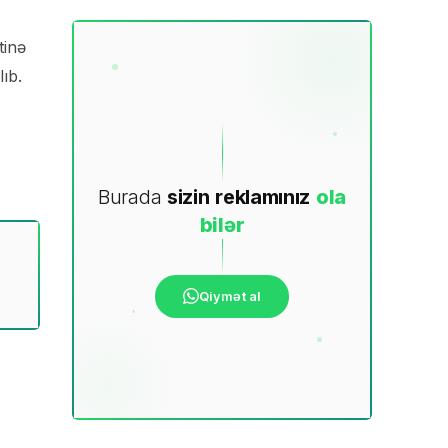
tinə
ıb.
Burada
sizin
reklamınız
ola
bilər
Qiymət al