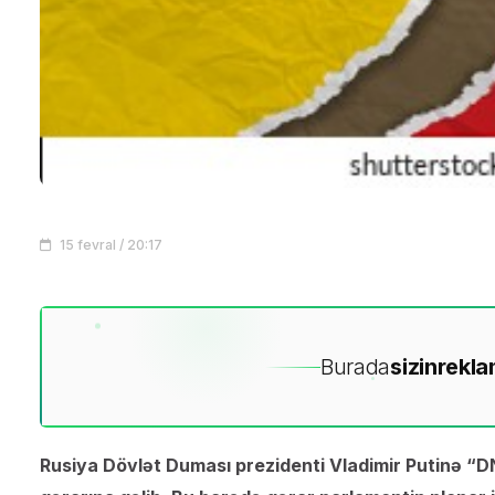
15 fevral / 20:17
Burada
sizin
rekla
Rusiya Dövlət Duması prezidenti Vladimir Putinə “D