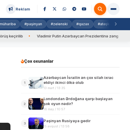
Reklam
müharibə
#paşinyan
#zelenski
#qazax
#atəşkəs
#isra
lib
Vladimir Putin Azərbaycan Prezidentinə zəng edib
Val
Çox oxunanlar
Azərbaycan İsrailin ən çox silah ixrac
etdiyi ikinci ölkə olub
1
13 mart / 13:35
Londondan Ərdoğana qarşı başlayan
şok oyun nədir?
2
16 may / 10:57
Paşinyan Rusiyaya gedir
3
15 avqust / 13:58