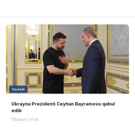
Siyasət
Ukrayna Prezidenti Ceyhun Bayramovu qəbul
edib
Dünən / 21:49