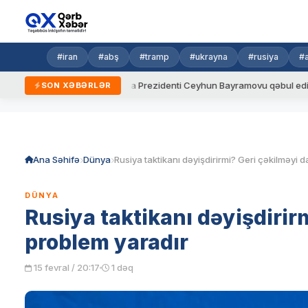
#iran
#abş
#tramp
#ukrayna
#rusiya
#
dalar
Ukrayna Prezidenti Ceyhun Bayramovu qəbul edib
A
SON XƏBƏRLƏR
Skip
to
content
Ana Səhifə
Dünya
DÜNYA
Rusiya taktikanı dəyişdirir
problem yaradır
15 fevral / 20:17
1 dəq