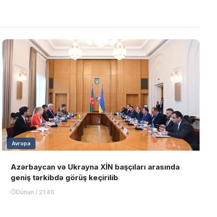
Avropa
Azərbaycan və Ukrayna XİN başçıları arasında
geniş tərkibdə görüş keçirilib
Dünən / 21:40