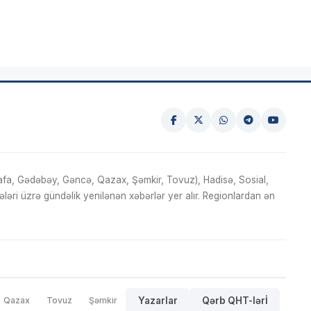
fa, Gədəbəy, Gəncə, Qazax, Şəmkir, Tovuz), Hadisə, Sosial,
ri üzrə gündəlik yenilənən xəbərlər yer alır. Regionlardan ən
Qazax
Tovuz
Şəmkir
Yazarlar
Qərb QHT-lərİ