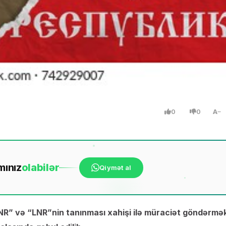
0
0
A
mınız
ola
bilər
Qiymət al
NR” və “LNR”nin tanınması xahişi ilə müraciət göndərmə