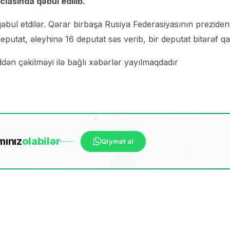
clasında qəbul edilib.
əbul etdilər. Qərar birbaşa Rusiya Federasiyasının preziden
utat, əleyhinə 16 deputat səs verib, bir deputat bitərəf qal
ddən çəkilməyi ilə bağlı xəbərlər yayılmaqdadır
mınız
ola
bilər
Qiymət al