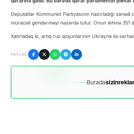
qərarına gəlib. Bu barədə qərar parlamentin plenar i
Deputatlar Kommunist Partiyasının hazırladığı sənədi q
müraciət göndərməyi nəzərdə tutur. Onun lehinə 351 dep
Xatırladaq ki, artıq rus qoşunlarının Ukrayna ilə sərhə
PAYLAŞ
Burada
sizin
rekla