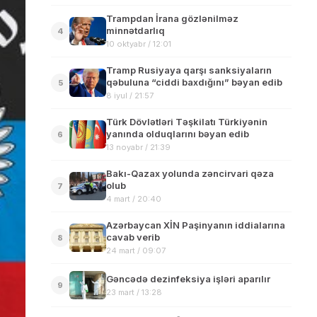
Trampdan İrana gözlənilməz
minnətdarlıq
4
10 oktyabr / 12:01
Tramp Rusiyaya qarşı sanksiyaların
qəbuluna “ciddi baxdığını” bəyan edib
5
8 iyul / 21:57
Türk Dövlətləri Təşkilatı Türkiyənin
yanında olduqlarını bəyan edib
6
13 noyabr / 21:39
Bakı-Qazax yolunda zəncirvari qəza
olub
7
4 mart / 20:40
Azərbaycan XİN Paşinyanın iddialarına
cavab verib
8
24 mart / 09:07
Gəncədə dezinfeksiya işləri aparılır
9
23 mart / 13:28