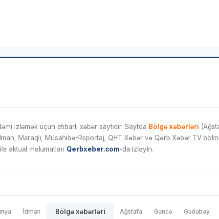
mi izləmək üçün etibarlı xəbər saytıdır. Saytda
Bölgə xəbərləri
(Ağsta
İdman, Maraqlı, Müsahibə-Reportaj, QHT Xəbər və Qərb Xəbər TV bölmələ
ilə aktual məlumatları
Qerbxeber.com
-da izləyin.
ünya
İdman
Bölgə xəbərləri
Ağstafa
Gəncə
Gədəbəy