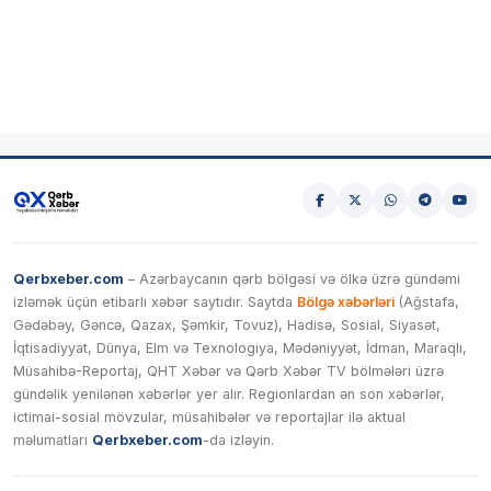
Qerbxeber.com
– Azərbaycanın qərb bölgəsi və ölkə üzrə gündəmi
izləmək üçün etibarlı xəbər saytıdır. Saytda
Bölgə xəbərləri
(Ağstafa,
Gədəbəy, Gəncə, Qazax, Şəmkir, Tovuz), Hadisə, Sosial, Siyasət,
İqtisadiyyat, Dünya, Elm və Texnologiya, Mədəniyyət, İdman, Maraqlı,
Müsahibə-Reportaj, QHT Xəbər və Qərb Xəbər TV bölmələri üzrə
gündəlik yenilənən xəbərlər yer alır. Regionlardan ən son xəbərlər,
ictimai-sosial mövzular, müsahibələr və reportajlar ilə aktual
məlumatları
Qerbxeber.com
-da izləyin.