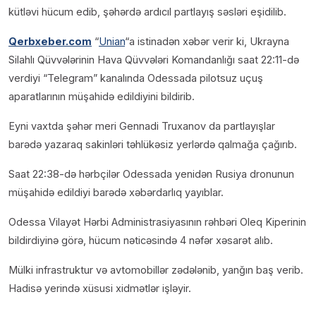
kütləvi hücum edib, şəhərdə ardıcıl partlayış səsləri eşidilib.
Qerbxeber.com
“
Unian
“a istinadən xəbər verir ki, Ukrayna
Silahlı Qüvvələrinin Hava Qüvvələri Komandanlığı saat 22:11-də
verdiyi “Telegram” kanalında Odessada pilotsuz uçuş
aparatlarının müşahidə edildiyini bildirib.
Eyni vaxtda şəhər meri Gennadi Truxanov da partlayışlar
barədə yazaraq sakinləri təhlükəsiz yerlərdə qalmağa çağırıb.
Saat 22:38-də hərbçilər Odessada yenidən Rusiya dronunun
müşahidə edildiyi barədə xəbərdarlıq yayıblar.
Odessa Vilayət Hərbi Administrasiyasının rəhbəri Oleq Kiperinin
bildirdiyinə görə, hücum nəticəsində 4 nəfər xəsarət alıb.
Mülki infrastruktur və avtomobillər zədələnib, yanğın baş verib.
Hadisə yerində xüsusi xidmətlər işləyir.