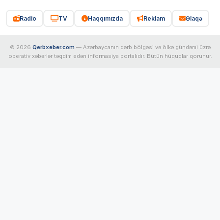
Radio
TV
Haqqımızda
Reklam
Əlaqə
© 2026
Qerbxeber.com
— Azərbaycanın qərb bölgəsi və ölkə gündəmi üzrə
operativ xəbərlər təqdim edən informasiya portalıdır. Bütün hüquqlar qorunur.