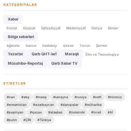
KATEQORIYALAR
Xəbər
Sosial
Siyasət
İqtisadiyyat
Mədəniyyət
Dünya
İdman
Bölgə xəbərləri
Ağstafa
Gəncə
Gədəbəy
Qazax
Tovuz
Şəmkir
Yazarlar
Qərb QHT-lərİ
Maraqlı
Elm və Texnologiya
Müsahibə-Reportaj
Qərb Xəbər TV
ETIKETLƏR
#iran
#abş
#tramp
#ukrayna
#rusiya
#neft
#hörmüz
#ermənistan
#azərbaycan
#danışıqlar
#müharibə
#paşinyan
#qazax
#atəşkəs
#zelenski
#israil
#Aİ
#putin
#ÇİN
#Türkiyə