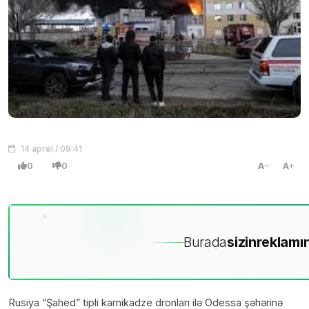
14 aprel / 09:41
0
0
A
A
Burada
sizin
reklamın
Rusiya “Şahed” tipli kamikadze dronları ilə Odessa şəhərinə