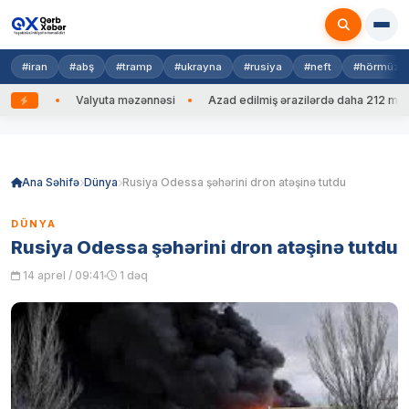
#iran
#abş
#tramp
#ukrayna
#rusiya
#neft
#hörmüz
edib
Valyuta məzənnəsi
Azad edilmiş ərazilərdə daha 212 mina, 7
Skip
to
content
Ana Səhifə
Dünya
Rusiya Odessa şəhərini dron atəşinə tutdu
DÜNYA
Rusiya Odessa şəhərini dron atəşinə tutdu
14 aprel / 09:41
1 dəq