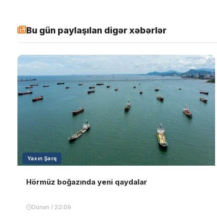
Bu gün paylaşılan digər xəbərlər
Yaxın Şərq
Hörmüz boğazında yeni qaydalar
Dünən / 22:09