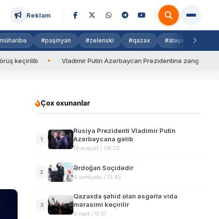
Reklam
müharibə
#paşinyan
#zelenski
#qazax
#atəşkəs
#isra
ib
Vladimir Putin Azərbaycan Prezidentinə zəng edib
Valy
Çox oxunanlar
Rusiya Prezidenti Vladimir Putin
Azərbaycana gəlib
1
19 avqust / 08:22
Ərdoğan Soçidədir
2
4 sentyabr / 13:45
Qazaxda şəhid olan əsgərlə vida
mərasimi keçirilir
3
6 mart / 11:01