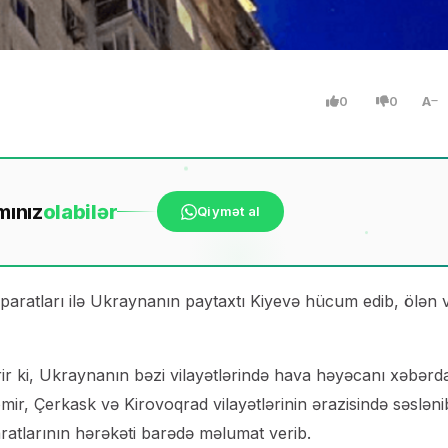
0
0
A
mınız
ola
bilər
Qiymət al
aratları ilə Ukraynanın paytaxtı Kiyevə hücum edib, ölən 
 ki, Ukraynanın bəzi vilayətlərində hava həyəcanı xəbərda
itomir, Çerkask və Kirovoqrad vilayətlərinin ərazisində səsləni
aratlarının hərəkəti barədə məlumat verib.