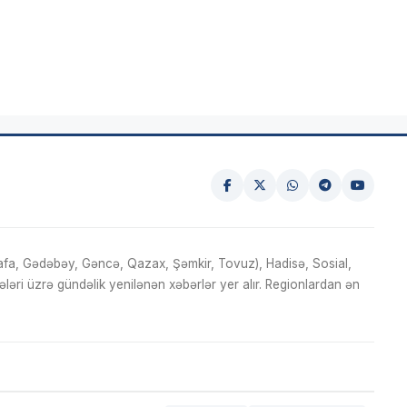
fa, Gədəbəy, Gəncə, Qazax, Şəmkir, Tovuz), Hadisə, Sosial,
ri üzrə gündəlik yenilənən xəbərlər yer alır. Regionlardan ən