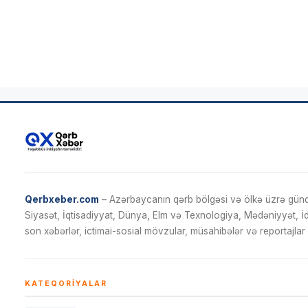
Qerbxeber.com
– Azərbaycanın qərb bölgəsi və ölkə üzrə gündə
Siyasət, İqtisadiyyat, Dünya, Elm və Texnologiya, Mədəniyyət, 
son xəbərlər, ictimai-sosial mövzular, müsahibələr və reportajlar 
KATEQORIYALAR