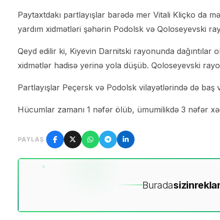
Paytaxtdakı partlayışlar barədə mer Vitali Kliçko da mə
yardım xidmətləri şəhərin Podolsk və Qoloseyevski rayo
Qeyd edilir ki, Kiyevin Darnitski rayonunda dağıntılar 
xidmətlər hadisə yerinə yola düşüb. Qoloseyevski rayon
Partlayışlar Peçersk və Podolsk vilayətlərində də baş v
Hücumlar zamanı 1 nəfər ölüb, ümumilikdə 3 nəfər xəs
PAYLAŞ
Burada
sizin
rekla