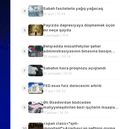
Sabah fasilələrlə yağış yağacaq
4
10 iyun / 13:34
Payızda depresiyaya düşməmək üçün
bir neçə qayda
5
3 sentyabr / 11:11
Belqradda müxalifətçilər şəhər
administrasiyasının binasına basqın
6
ediblər, prezident xalqa müraciət
25 dekabr / 09:14
edəcək
Sabahın hava proqnozu açıqlandı
7
16 sentyabr / 14:13
FED əsas faiz dərəcəsini artırıb
8
27 iyul / 08:52
Əli Əsədovdan büdcədən
maliyyələşdirilən bəzi işçilərin maaşları
9
ilə bağlı QƏRAR – FOTO
17 yanvar / 16:20
<span class="qxh-
important">Azərbaycan neftinin qiyməti
10