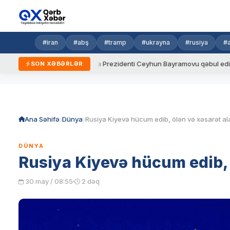
#iran
#abş
#tramp
#ukrayna
#rusiya
#
dalar
Ukrayna Prezidenti Ceyhun Bayramovu qəbul edib
Az
SON XƏBƏRLƏR
Skip
to
content
Ana Səhifə
Dünya
DÜNYA
Rusiya Kiyevə hücum edib, 
30 may / 08:55
2 dəq