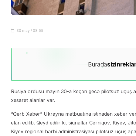
30 may / 08:55
Burada
sizin
rekla
Rusiya ordusu mayın 30-a keçən gecə pilotsuz uçuş ap
xəsarət alanlar var.
“Qərb Xəbər” Ukrayna mətbuatına istinadən xəbər verir
elan edilib. Qeyd edilir ki, siqnallar Çerniqov, Kiyev, J
Kiyev regional hərbi administrasiyası pilotsuz uçuş ap