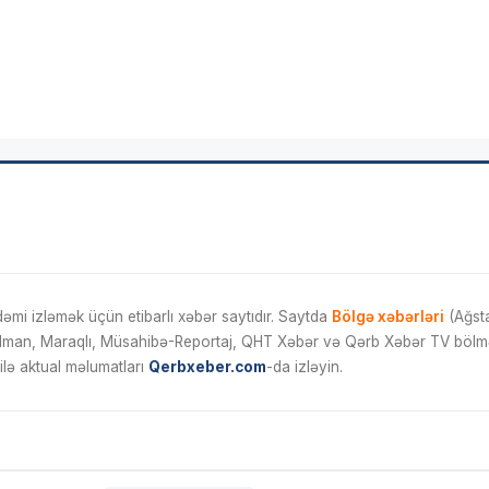
mi izləmək üçün etibarlı xəbər saytıdır. Saytda
Bölgə xəbərləri
(Ağsta
İdman, Maraqlı, Müsahibə-Reportaj, QHT Xəbər və Qərb Xəbər TV bölmələ
ilə aktual məlumatları
Qerbxeber.com
-da izləyin.