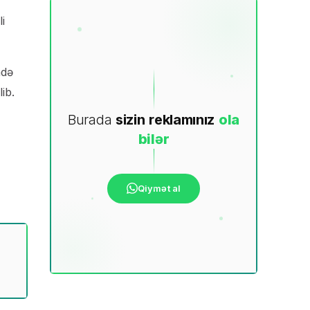
i
adə
ib.
Burada
sizin
reklamınız
ola
bilər
Qiymət al