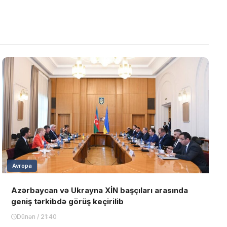
Avropa
Azərbaycan və Ukrayna XİN başçıları arasında
geniş tərkibdə görüş keçirilib
Dünən / 21:40