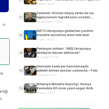
141 dolları keçdi</span>
3 aprel / 18:27
Zelenski: Krımda dəqiq zərbə ilə rus
işğalçılarının logistikasını sıradan
11
çıxarırıq
24 sentyabr / 23:01
A
NATO Ukraynaya göstərilən yardımı
müdafiə xərclərinə daxil edə bilər
12
11 iyun / 16:22
Pentaqon rəhbəri: “ABŞ Ukraynaya
dəstəyini davam etdirəcək”
13
21 noyabr / 12:33
Gəncədə saxta pul hazırlamaqda
şübhəli bilinən şəxslər saxlanılıb – Foto
14
və
11 yanvar / 13:27
Britaniya Müdafiə Nazirliyi: Rusiya
Baxmutda 60 minə yaxın əsgər itirib
15
rlığı
12 iyun / 08:17
b.