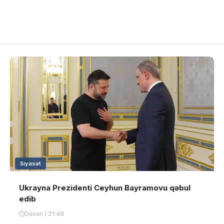
Siyasət
Ukrayna Prezidenti Ceyhun Bayramovu qəbul
edib
Dünən / 21:49