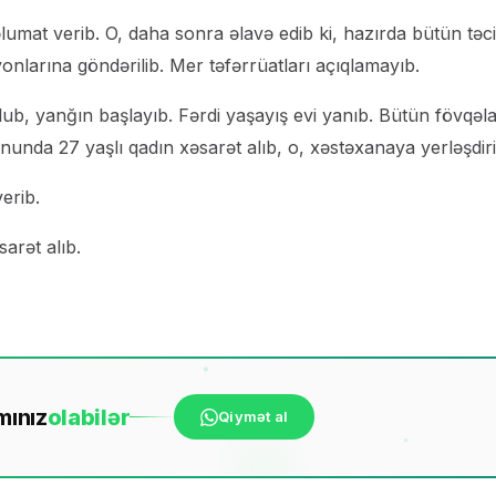
lumat verib. O, daha sonra əlavə edib ki, hazırda bütün təcil
nlarına göndərilib. Mer təfərrüatları açıqlamayıb.
olub, yanğın başlayıb. Fərdi yaşayış evi yanıb. Bütün fövqəl
unda 27 yaşlı qadın xəsarət alıb, o, xəstəxanaya yerləşdiril
erib.
arət alıb.
mınız
ola
bilər
Qiymət al