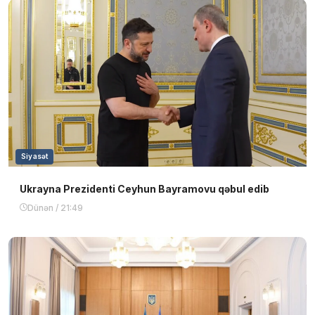
Siyasət
Ukrayna Prezidenti Ceyhun Bayramovu qəbul edib
Dünən / 21:49