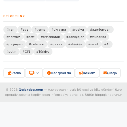
ETIKETLƏR
#iran
#abş
#tramp
#ukrayna
#rusiya
#azərbaycan
#hörmüz
#neft
#ermənistan
#danışıqlar
#müharibə
#paşinyan
#zelenski
#qazax
#atəşkəs
#israil
#Aİ
#putin
#ÇİN
#Türkiyə
Radio
TV
Haqqımızda
Reklam
Əlaqə
© 2026
Qerbxeber.com
— Azərbaycanın qərb bölgəsi və ölkə gündəmi üzrə
operativ xəbərlər təqdim edən informasiya portalıdır. Bütün hüquqlar qorunur.