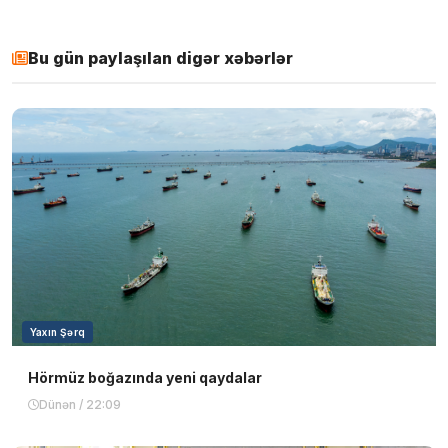
Bu gün paylaşılan digər xəbərlər
Yaxın Şərq
Hörmüz boğazında yeni qaydalar
Dünən / 22:09