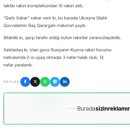
taktiki raket kompleksindən 10 raket atıb.
“Qərb Xəbər” xəbər verir ki, bu barədə Ukrayna Silahlı
Qüvvələrinin Baş Qərargahı məlumat yayıb.
Bildirilib ki, qarşı tərəfin atdığı bütün raketlər zərərsizləşdirilib.
Xatırladaq ki, ötən gecə Rusiyanın Kiyevə raket hücumu
nəticəsində 2-si uşaq olmaqla 3 nəfər həlak olub, 14
nəfər yaralanıb.
PAYLAŞ
Burada
sizin
reklamın