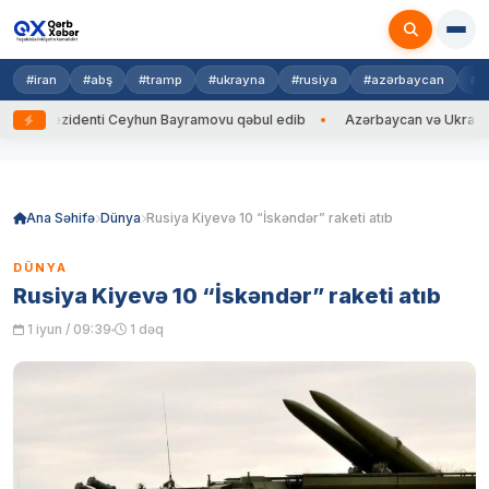
#iran
#abş
#tramp
#ukrayna
#rusiya
#azərbaycan
#h
rezidenti Ceyhun Bayramovu qəbul edib
Azərbaycan və Ukrayna XİN baş
Skip
to
content
Ana Səhifə
Dünya
Rusiya Kiyevə 10 “İskəndər” raketi atıb
DÜNYA
Rusiya Kiyevə 10 “İskəndər” raketi atıb
1 iyun / 09:39
1 dəq