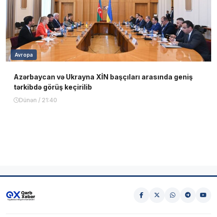
Avropa
Azərbaycan və Ukrayna XİN başçıları arasında geniş
tərkibdə görüş keçirilib
Dünən / 21:40