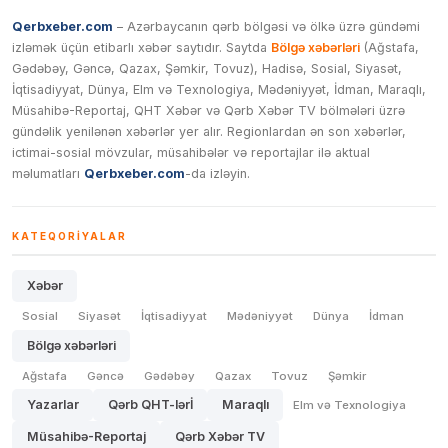
Qerbxeber.com
– Azərbaycanın qərb bölgəsi və ölkə üzrə gündəmi
izləmək üçün etibarlı xəbər saytıdır. Saytda
Bölgə xəbərləri
(Ağstafa,
Gədəbəy, Gəncə, Qazax, Şəmkir, Tovuz), Hadisə, Sosial, Siyasət,
İqtisadiyyat, Dünya, Elm və Texnologiya, Mədəniyyət, İdman, Maraqlı,
Müsahibə-Reportaj, QHT Xəbər və Qərb Xəbər TV bölmələri üzrə
gündəlik yenilənən xəbərlər yer alır. Regionlardan ən son xəbərlər,
ictimai-sosial mövzular, müsahibələr və reportajlar ilə aktual
məlumatları
Qerbxeber.com
-da izləyin.
KATEQORIYALAR
Xəbər
Sosial
Siyasət
İqtisadiyyat
Mədəniyyət
Dünya
İdman
Bölgə xəbərləri
Ağstafa
Gəncə
Gədəbəy
Qazax
Tovuz
Şəmkir
Yazarlar
Qərb QHT-lərİ
Maraqlı
Elm və Texnologiya
Müsahibə-Reportaj
Qərb Xəbər TV