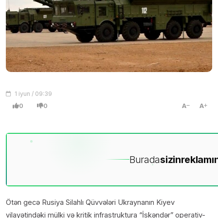
1 iyun / 09:39
0
0
A
A
Burada
sizin
reklamın
Ötən gecə Rusiya Silahlı Qüvvələri Ukraynanın Kiyev
vilayətindəki mülki və kritik infrastruktura “İskəndər” operativ-