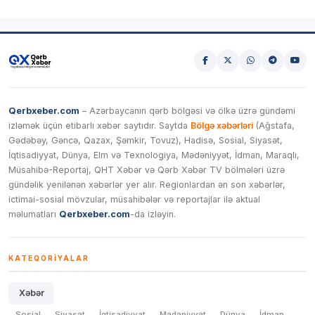
Qerbxeber.com
– Azərbaycanın qərb bölgəsi və ölkə üzrə gündəmi
izləmək üçün etibarlı xəbər saytıdır. Saytda
Bölgə xəbərləri
(Ağstafa,
Gədəbəy, Gəncə, Qazax, Şəmkir, Tovuz), Hadisə, Sosial, Siyasət,
İqtisadiyyat, Dünya, Elm və Texnologiya, Mədəniyyət, İdman, Maraqlı,
Müsahibə-Reportaj, QHT Xəbər və Qərb Xəbər TV bölmələri üzrə
gündəlik yenilənən xəbərlər yer alır. Regionlardan ən son xəbərlər,
ictimai-sosial mövzular, müsahibələr və reportajlar ilə aktual
məlumatları
Qerbxeber.com
-da izləyin.
KATEQORIYALAR
Xəbər
Sosial
Siyasət
İqtisadiyyat
Mədəniyyət
Dünya
İdman