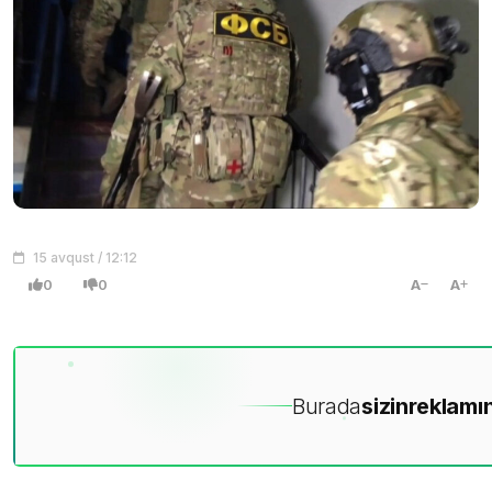
15 avqust / 12:12
0
0
A
A
Burada
sizin
reklamın