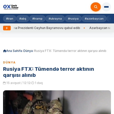
#iran
#abş
#tramp
#ukrayna
#rusiya
#azərbaycan
#h
krayna Prezidenti Ceyhun Bayramovu qəbul edib
Azərbaycan və Ukrayn
Skip
to
content
Ana Səhifə
Dünya
Rusiya FTX: Tümendə terror aktının qarşısı alınıb
DÜNYA
Rusiya FTX: Tümendə terror aktının
qarşısı alınıb
15 avqust / 12:12
1 dəq