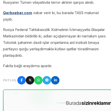
Rusiyanın Tümen vilayətində terror aktının qarşısı alınıb.
Qerbxeber.com
xəbər verir ki, bu barədə TASS məlumat
yayıb.
Rusiya Federal Təhlükəsizlik Xidmətinin İctimaiyyətlə Əlaqələr
Mərkəzindən bildirilib ki, adları açıqlanmayan iki naməlum şəxs
Tobolsk şəhərinin daxili işlər orqanlarına aid inzibati binaya
partlayıcı qurğu yerləşdirməklə kütləvi qətllər törədilməsini
planlaşdırıb.
Faktla bağlı araşdırma aparılır.
PAYLAŞ
Burada
sizin
reklamın