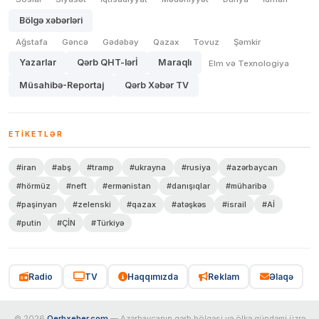
Bölgə xəbərləri
Ağstafa
Gəncə
Gədəbəy
Qazax
Tovuz
Şəmkir
Yazarlar
Qərb QHT-lərİ
Maraqlı
Elm və Texnologiya
Müsahibə-Reportaj
Qərb Xəbər TV
ETIKETLƏR
#iran
#abş
#tramp
#ukrayna
#rusiya
#azərbaycan
#hörmüz
#neft
#ermənistan
#danışıqlar
#müharibə
#paşinyan
#zelenski
#qazax
#atəşkəs
#israil
#Aİ
#putin
#ÇİN
#Türkiyə
Radio
TV
Haqqımızda
Reklam
Əlaqə
© 2026
Qerbxeber.com
— Azərbaycanın qərb bölgəsi və ölkə gündəmi üzrə