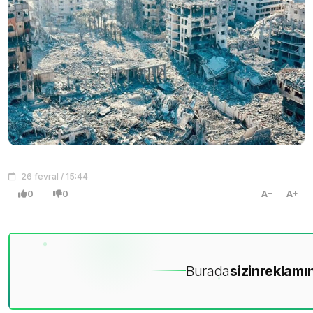
26 fevral / 15:44
0
0
A
A
Burada
sizin
reklamın