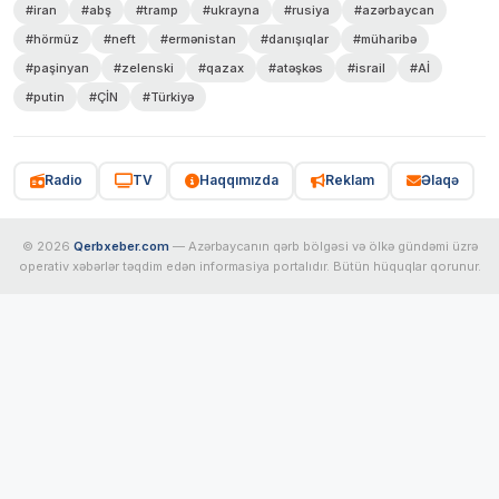
#iran
#abş
#tramp
#ukrayna
#rusiya
#azərbaycan
#hörmüz
#neft
#ermənistan
#danışıqlar
#müharibə
#paşinyan
#zelenski
#qazax
#atəşkəs
#israil
#Aİ
#putin
#ÇİN
#Türkiyə
Radio
TV
Haqqımızda
Reklam
Əlaqə
© 2026
Qerbxeber.com
— Azərbaycanın qərb bölgəsi və ölkə gündəmi üzrə
operativ xəbərlər təqdim edən informasiya portalıdır. Bütün hüquqlar qorunur.