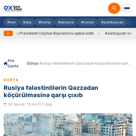
#iran
#abş
#tramp
#ukrayna
#rusiya
#azərbaycan
#h
rayna Prezidenti Ceyhun Bayramovu qəbul edib
Azərbaycan və Ukrayna
Skip
to
content
Ana
Dünya
Rusiya fələstinlilərin Qəzzadan köçürülməsinə qarşı çıxıb
Səhifə
DÜNYA
Rusiya fələstinlilərin Qəzzadan
köçürülməsinə qarşı çıxıb
26 fevral / 15:44
2 dəq