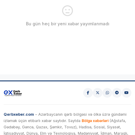
Bu gün heç bir yeni xəbər yayımlanmadı
Qerbxeber.com
– Azərbaycanın qərb bölgəsi və ölkə üzrə gündəmi
izləmək üçün etibarlı xəbər saytıdır. Saytda
Bölgə xəbərləri
(Ağstafa,
Gədəbəy, Gəncə, Qazax, Şəmkir, Tovuz), Hadisə, Sosial, Siyasət,
İqtisadiyyat, Dünya, Elm və Texnologiya, Mədəniyyət, İdman, Maraqlı,