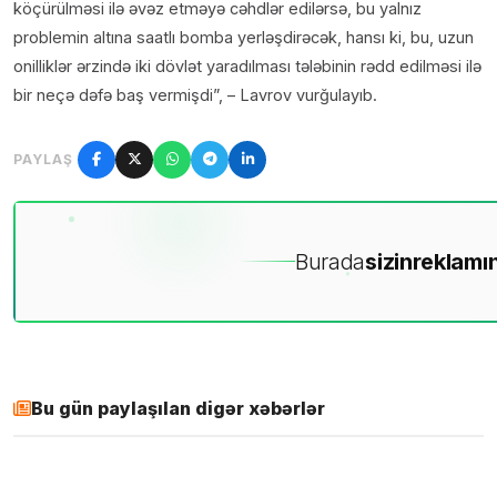
köçürülməsi ilə əvəz etməyə cəhdlər edilərsə, bu yalnız
problemin altına saatlı bomba yerləşdirəcək, hansı ki, bu, uzun
onilliklər ərzində iki dövlət yaradılması tələbinin rədd edilməsi ilə
bir neçə dəfə baş vermişdi”, – Lavrov vurğulayıb.
PAYLAŞ
Burada
sizin
reklamın
Bu gün paylaşılan digər xəbərlər