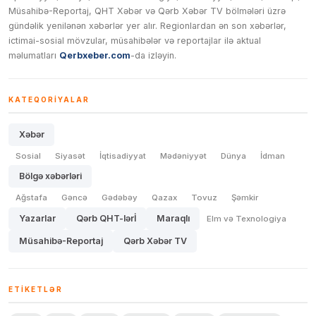
Müsahibə-Reportaj, QHT Xəbər və Qərb Xəbər TV bölmələri üzrə
gündəlik yenilənən xəbərlər yer alır. Regionlardan ən son xəbərlər,
ictimai-sosial mövzular, müsahibələr və reportajlar ilə aktual
məlumatları
Qerbxeber.com
-da izləyin.
KATEQORIYALAR
Xəbər
Sosial
Siyasət
İqtisadiyyat
Mədəniyyət
Dünya
İdman
Bölgə xəbərləri
Ağstafa
Gəncə
Gədəbəy
Qazax
Tovuz
Şəmkir
Yazarlar
Qərb QHT-lərİ
Maraqlı
Elm və Texnologiya
Müsahibə-Reportaj
Qərb Xəbər TV
ETIKETLƏR