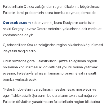
Fələstinlilərin Qəzza zolağından region ölkələrinə köçürülməsi
Fələstin-İsrail probleminin altına bomba qoymaq deməkdir.
Qerbxeber.com
xəbər verir ki, bunu Rusiyanın xarici işlər
naziri Sergey Lavrov Qətərə səfərinin yekunlarına dair mətbuat
konfransında deyib.
O, fələstinlilərin Qəzza zolağından region ölkələrinə köçürülməsi
ideyasını tənqid edib.
Onun sözlərinə görə, Fələstinlilərin Qəzza zolağından region
ölkələrinə köçürülməsi iki dövlətli həll yolunu yerinə yetirmək
əvəzinə, Fələstin-İsrail nizamlanması prosesinə yalnız saatlı
bomba yerləşdirəcək.
“Fələstin dövlətinin yaradılması məsələsi əsas məsələdir və
əgər Təhlükəsizlik Şurasının bu qərarlarını təxirə salmağa və
Fələstin dövlətinin yaradılmasını fələstinlilərin region ölkələrinə