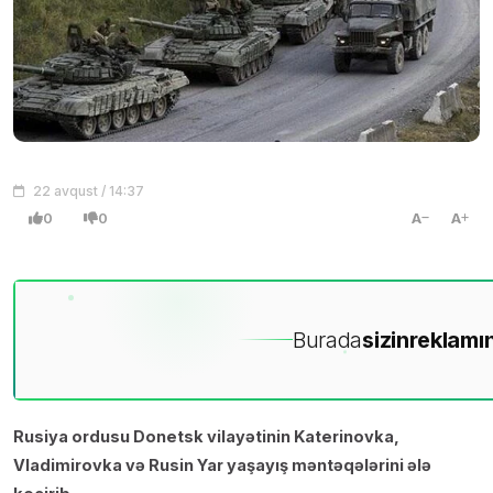
22 avqust / 14:37
0
0
A
A
Burada
sizin
reklamın
Rusiya ordusu Donetsk vilayətinin Katerinovka,
Vladimirovka və Rusin Yar yaşayış məntəqələrini ələ