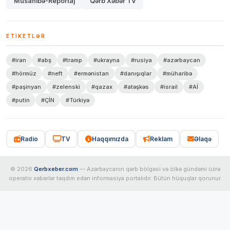
Müsahibə-Reportaj
Qərb Xəbər TV
ETIKETLƏR
#iran
#abş
#tramp
#ukrayna
#rusiya
#azərbaycan
#hörmüz
#neft
#ermənistan
#danışıqlar
#müharibə
#paşinyan
#zelenski
#qazax
#atəşkəs
#israil
#Aİ
#putin
#ÇİN
#Türkiyə
Radio
TV
Haqqımızda
Reklam
Əlaqə
© 2026
Qerbxeber.com
— Azərbaycanın qərb bölgəsi və ölkə gündəmi üzrə
operativ xəbərlər təqdim edən informasiya portalıdır. Bütün hüquqlar qorunur.