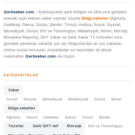
Qerbxeber.com
– Azərbaycanın qərb bölgəsi və ölkə üzrə gündəmi
izləmək üçün etibarlı xəbər saytıdır. Saytda
Bölgə xəbərləri
(Ağstafa,
Gədəbəy, Gəncə, Qazax, Şəmkir, Tovuz), Hadisə, Sosial, Siyasət,
İqtisadiyyat, Dünya, Elm və Texnologiya, Mədəniyyət, İdman, Maraqlı,
Müsahibə-Reportaj, QHT Xəbər və Qərb Xəbər TV bölmələri üzrə
gündəlik yenilənən xəbərlər yer alır. Regionlardan ən son xəbərlər,
ictimai-sosial mövzular, müsahibələr və reportajlar ilə aktual
məlumatları
Qerbxeber.com
-da izləyin.
KATEQORIYALAR
Xəbər
Sosial
Siyasət
İqtisadiyyat
Mədəniyyət
Dünya
İdman
Bölgə xəbərləri
Ağstafa
Gəncə
Gədəbəy
Qazax
Tovuz
Şəmkir
Yazarlar
Qərb QHT-lərİ
Maraqlı
Elm və Texnologiya