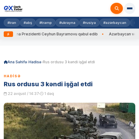
#iran
#abş
#tramp
#ukrayna
#rusiya
#azərbaycan
#h
krayna Prezidenti Ceyhun Bayramovu qəbul edib
Azərbaycan və Ukrayn
Skip
to
content
Ana Səhifə
Hadisə
Rus ordusu 3 kəndi işğal etdi
HADISƏ
Rus ordusu 3 kəndi işğal etdi
22 avqust / 14:37
1 dəq