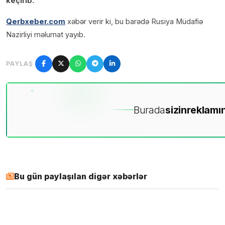
keçirib.
Qerbxeber.com
xəbər verir ki, bu barədə Rusiya Müdafiə
Nazirliyi məlumat yayıb.
PAYLAŞ
Burada
sizin
reklamın
Bu gün paylaşılan digər xəbərlər