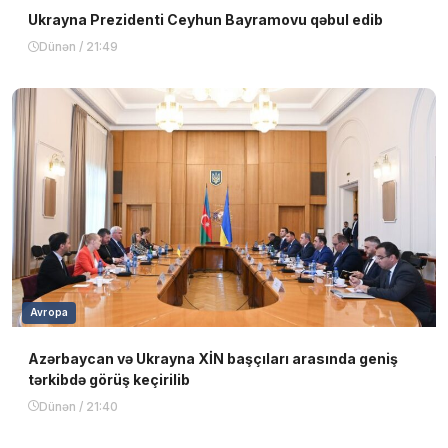
Ukrayna Prezidenti Ceyhun Bayramovu qəbul edib
Dünən / 21:49
Avropa
Azərbaycan və Ukrayna XİN başçıları arasında geniş
tərkibdə görüş keçirilib
Dünən / 21:40