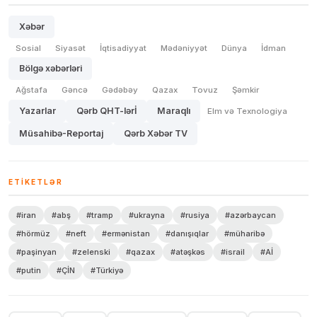
Xəbər
Sosial
Siyasət
İqtisadiyyat
Mədəniyyət
Dünya
İdman
Bölgə xəbərləri
Ağstafa
Gəncə
Gədəbəy
Qazax
Tovuz
Şəmkir
Yazarlar
Qərb QHT-lərİ
Maraqlı
Elm və Texnologiya
Müsahibə-Reportaj
Qərb Xəbər TV
ETIKETLƏR
#iran
#abş
#tramp
#ukrayna
#rusiya
#azərbaycan
#hörmüz
#neft
#ermənistan
#danışıqlar
#müharibə
#paşinyan
#zelenski
#qazax
#atəşkəs
#israil
#Aİ
#putin
#ÇİN
#Türkiyə