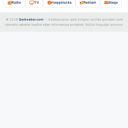
Radio
TV
Haqqımızda
Reklam
Əlaqə
© 2026
Qerbxeber.com
— Azərbaycanın qərb bölgəsi və ölkə gündəmi üzrə
operativ xəbərlər təqdim edən informasiya portalıdır. Bütün hüquqlar qorunur.