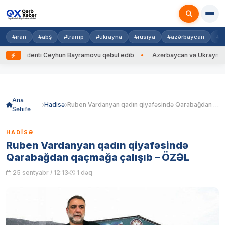
#iran
#abş
#tramp
#ukrayna
#rusiya
#azərbaycan
#h
zidenti Ceyhun Bayramovu qəbul edib
Azərbaycan və Ukrayna XİN başçıl
Skip
to
content
Ana
Hadisə
Ruben Vardanyan qadın qiyafəsində Qarabağdan qaçmağa çalışıb – ÖZƏL
Səhifə
HADISƏ
Ruben Vardanyan qadın qiyafəsində
Qarabağdan qaçmağa çalışıb – ÖZƏL
25 sentyabr / 12:13
1 dəq