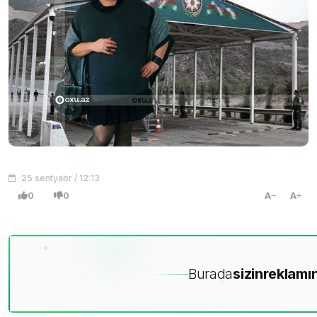
25 sentyabr / 12:13
0
0
A
A
Burada
sizin
reklamın