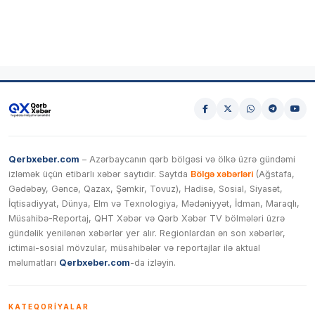
Qerbxeber.com
– Azərbaycanın qərb bölgəsi və ölkə üzrə gündəmi
izləmək üçün etibarlı xəbər saytıdır. Saytda
Bölgə xəbərləri
(Ağstafa,
Gədəbəy, Gəncə, Qazax, Şəmkir, Tovuz), Hadisə, Sosial, Siyasət,
İqtisadiyyat, Dünya, Elm və Texnologiya, Mədəniyyət, İdman, Maraqlı,
Müsahibə-Reportaj, QHT Xəbər və Qərb Xəbər TV bölmələri üzrə
gündəlik yenilənən xəbərlər yer alır. Regionlardan ən son xəbərlər,
ictimai-sosial mövzular, müsahibələr və reportajlar ilə aktual
məlumatları
Qerbxeber.com
-da izləyin.
KATEQORIYALAR