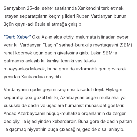
Sentyabrın 25-də, səhər saatlarında Xankəndini tərk etmək
istəyən separatçıların keçmiş lideri Ruben Vardanyan bunun
üçün qeyri-adi üsula əl atmağa çalışıb.
“Qərb Xəbər”
Oxu.Az-ın əldə etdiyi məlumata istinadən xəbər
verir ki, Vardanyan “Laçın” sərhəd-buraxılış məntəqəsini (SBM)
rahat keçmək üçün qadın qiyafəsinə girib. Lakın SBM-ə
çatmamış anlayıb ki, kimliyi texniki vasitələrlə
müəyyənləşdiriləcək, buna görə də avtomobili geri çevirərək
yenidən Xankəndiyə qayıdıb.
Vardanyanın qadın geyimi seçməsi təsadüf deyil. Hiyləgər
separatçı çox gözəl bilir ki, Azərbaycan əsgəri mülki əhaliyə,
xüsusilə də qadın və uşaqlara humanist münasibət göstərir.
Ancaq Azərbaycanın hüquq-mühafizə orqanlarının da zərgər
dəqiqliyi ilə işlədiyindən xəbərdardır. Buna görə də qadın paltarı
ilə qaçmaq niyyətinin puça çıxacağını, gec də olsa, anlayıb.