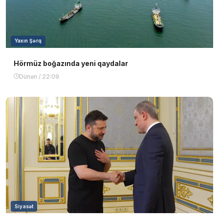
Yaxın Şərq
Hörmüz boğazında yeni qaydalar
Dünən / 22:09
Siyasət