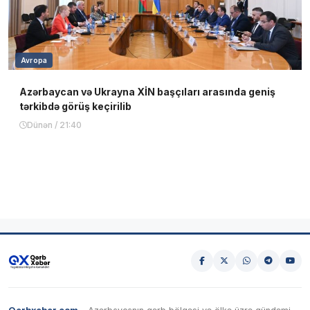
Avropa
Azərbaycan və Ukrayna XİN başçıları arasında geniş
tərkibdə görüş keçirilib
Dünən / 21:40