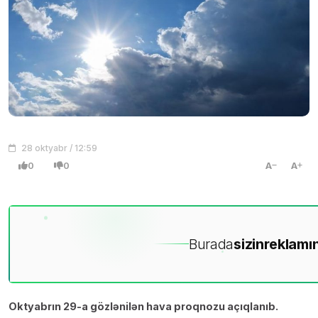
28 oktyabr / 12:59
0
0
A
A
Burada
sizin
reklamın
Oktyabrın 29-a gözlənilən hava proqnozu açıqlanıb.