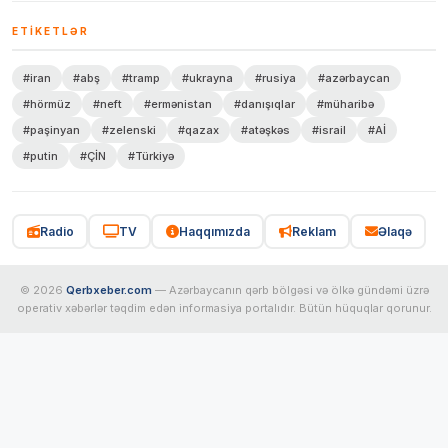
ETIKETLƏR
#iran
#abş
#tramp
#ukrayna
#rusiya
#azərbaycan
#hörmüz
#neft
#ermənistan
#danışıqlar
#müharibə
#paşinyan
#zelenski
#qazax
#atəşkəs
#israil
#Aİ
#putin
#ÇİN
#Türkiyə
Radio
TV
Haqqımızda
Reklam
Əlaqə
© 2026
Qerbxeber.com
— Azərbaycanın qərb bölgəsi və ölkə gündəmi üzrə
operativ xəbərlər təqdim edən informasiya portalıdır. Bütün hüquqlar qorunur.