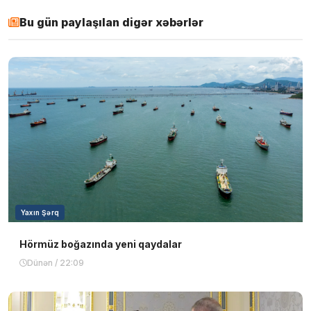
Bu gün paylaşılan digər xəbərlər
Yaxın Şərq
Hörmüz boğazında yeni qaydalar
Dünən / 22:09