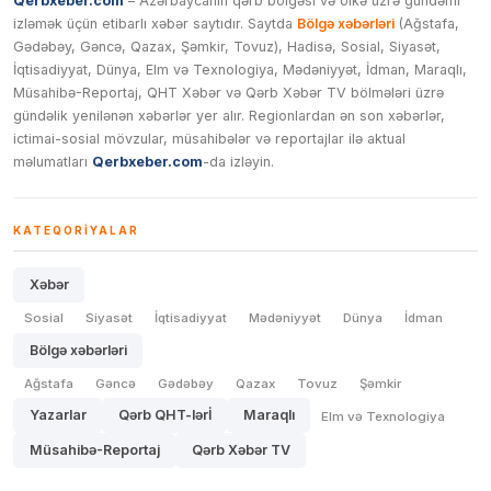
Qerbxeber.com
– Azərbaycanın qərb bölgəsi və ölkə üzrə gündəmi
izləmək üçün etibarlı xəbər saytıdır. Saytda
Bölgə xəbərləri
(Ağstafa,
Gədəbəy, Gəncə, Qazax, Şəmkir, Tovuz), Hadisə, Sosial, Siyasət,
İqtisadiyyat, Dünya, Elm və Texnologiya, Mədəniyyət, İdman, Maraqlı,
Müsahibə-Reportaj, QHT Xəbər və Qərb Xəbər TV bölmələri üzrə
gündəlik yenilənən xəbərlər yer alır. Regionlardan ən son xəbərlər,
ictimai-sosial mövzular, müsahibələr və reportajlar ilə aktual
məlumatları
Qerbxeber.com
-da izləyin.
KATEQORIYALAR
Xəbər
Sosial
Siyasət
İqtisadiyyat
Mədəniyyət
Dünya
İdman
Bölgə xəbərləri
Ağstafa
Gəncə
Gədəbəy
Qazax
Tovuz
Şəmkir
Yazarlar
Qərb QHT-lərİ
Maraqlı
Elm və Texnologiya
Müsahibə-Reportaj
Qərb Xəbər TV