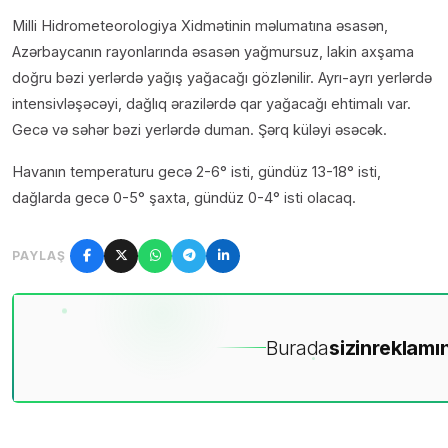
Milli Hidrometeorologiya Xidmətinin məlumatına əsasən,
Azərbaycanın rayonlarında əsasən yağmursuz, lakin axşama
doğru bəzi yerlərdə yağış yağacağı gözlənilir. Ayrı-ayrı yerlərdə
intensivləşəcəyi, dağlıq ərazilərdə qar yağacağı ehtimalı var.
Gecə və səhər bəzi yerlərdə duman. Şərq küləyi əsəcək.
Havanın temperaturu gecə 2-6° isti, gündüz 13-18° isti,
dağlarda gecə 0-5° şaxta, gündüz 0-4° isti olacaq.
PAYLAŞ
Burada
sizin
reklamın