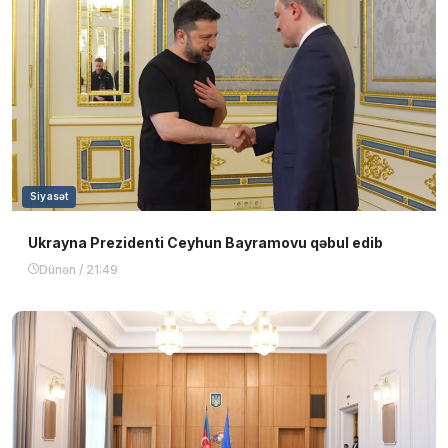
Siyasət
Ukrayna Prezidenti Ceyhun Bayramovu qəbul edib
Dünən / 21:49