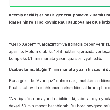
Keçmiş daxili işlər naziri general-polkovnik Ramil 
İdarəsinin rəisi polkovnik Raul Usubova məxsus isti
“Qərb Xəbər”
“Qafqazinfo”-ya istinadla xəbər verir k
aparılıb. Məlum olub ki, 1,48 hektarlıq ərazidə yerləşə
kompleks 61 min manata yaxın qaz sərfiyyatı edib.
Usubovlar məbləğin 11 min manata yaxın hissəsini ö
Buna görə də “Azəriqaz” onlara qarşı məhkəmə iddiası 
Raul Usubov da məhkəmədə əks-iddia qaldıraraq borcun
“Azəriqaz”ın nümayəndəsi bildirib ki, laboratoriya yox
dəyəri 50 min manat hesablanıb. Bu borc sayğaca müdaxi