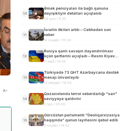
Əmək pensiyaları ilə bağlı qanuna
dəyişikliyin detalları açıqlanıb
10
29 iyun / 11:35
İsrailin itkiləri artdı – Cəbhədən son
xəbər
11
14 noyabr / 10:24
Rusiya qanlı savaşın dayandırılması
üçün şərtlərini açıqladı – Rəsmi Kiyev
12
seçim qarşısında
17 mart / 14:55
Türkiyədə 73 QHT Azərbaycana dəstək
mesajı ünvanlayıb
13
14 oktyabr / 16:52
A
Qazaxıstanda terror xəbərdarlığı “sarı”
səviyyəyə qaldırılır
14
2 iyul / 09:00
Gürcüstan parlamenti “Deoliqarxizasiya
haqqında” qanun layihəsini qəbul edib
15
3 noyabr / 14:52