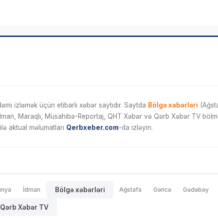
mi izləmək üçün etibarlı xəbər saytıdır. Saytda
Bölgə xəbərləri
(Ağsta
İdman, Maraqlı, Müsahibə-Reportaj, QHT Xəbər və Qərb Xəbər TV bölmələ
ilə aktual məlumatları
Qerbxeber.com
-da izləyin.
ünya
İdman
Bölgə xəbərləri
Ağstafa
Gəncə
Gədəbəy
Qərb Xəbər TV