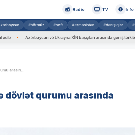
Radio
TV
Info
azərbaycan
#hörmüz
#neft
#ermənistan
#danışıqlar
#
Azərbaycan və Ukrayna XİN başçıları arasında geniş tərkibdə görüş keç
Ramil Usubovun rəis oğlu ilə dövlət qurumu arasında QALMAQAL
lə dövlət qurumu arasında