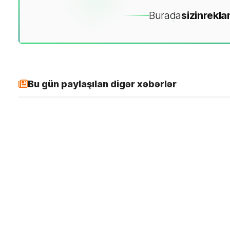
Burada
sizin
rekla
Bu gün paylaşılan digər xəbərlər