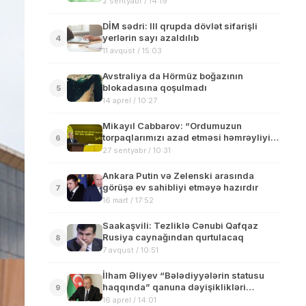
2 sentyabr / 14:19
DİM sədri: III qrupda dövlət sifarişli
yerlərin sayı azaldılıb
4
11 avqust / 15:03
Avstraliya da Hörmüz boğazının
blokadasına qoşulmadı
5
14 aprel / 10:27
Mikayıl Cabbarov: “Ordumuzun
torpaqlarımızı azad etməsi həmrəyliyin
6
təntənəsidir”
27 sentyabr / 10:31
Ankara Putin və Zelenski arasında
görüşə ev sahibliyi etməyə hazırdır
7
16 mart / 17:52
Saakaşvili: Tezliklə Cənubi Qafqaz
Rusiya caynağından qurtulacaq
8
7 avqust / 10:51
İlham Əliyev “Bələdiyyələrin statusu
haqqında” qanuna dəyişiklikləri
9
təsdiqləyib
16 aprel / 14:01