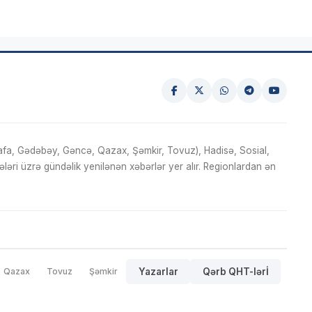
fa, Gədəbəy, Gəncə, Qazax, Şəmkir, Tovuz), Hadisə, Sosial,
ri üzrə gündəlik yenilənən xəbərlər yer alır. Regionlardan ən
Qazax
Tovuz
Şəmkir
Yazarlar
Qərb QHT-lərİ