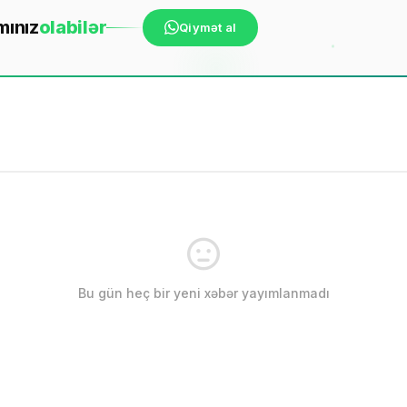
mınız
ola
bilər
Qiymət al
Bu gün heç bir yeni xəbər yayımlanmadı