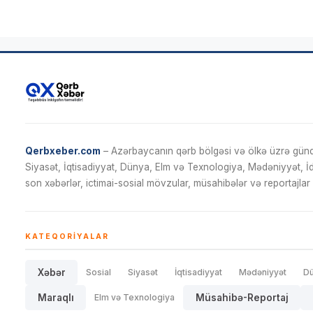
Qerbxeber.com
– Azərbaycanın qərb bölgəsi və ölkə üzrə gündə
Siyasət, İqtisadiyyat, Dünya, Elm və Texnologiya, Mədəniyyət, 
son xəbərlər, ictimai-sosial mövzular, müsahibələr və reportajlar 
KATEQORIYALAR
Xəbər
Sosial
Siyasət
İqtisadiyyat
Mədəniyyət
D
Maraqlı
Elm və Texnologiya
Müsahibə-Reportaj