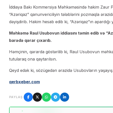
İddiaya Bakı Kommersiya Məhkəməsində hakim Zaur Pirve
“Azəriqaz” qanunvericiliyin tələblərini pozmaqla əraz
dəyişdirib. Hakim hesab edib ki, “Azəriqaz”ın apardığ
Məhkəmə Raul Usubovun iddiasını təmin edib və “Azə
barədə qərar çıxarıb.
Həmçinin, qərarda göstərilib ki, Raul Usubovun məhk
tutularaq ona qaytarılsın.
Qeyd edək ki, sözügedən ərazidə Usubovların yaşayış vi
qerbxeber.com
PAYLAŞ