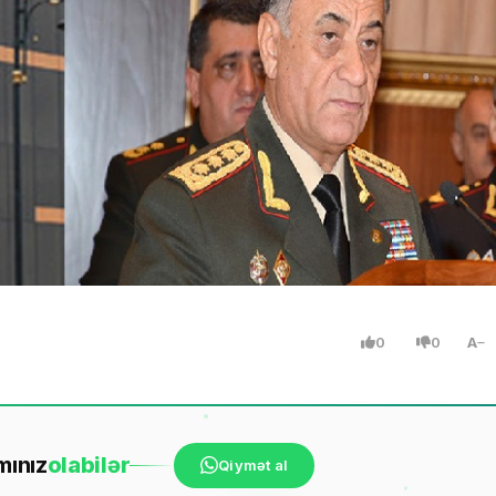
0
0
A
mınız
ola
bilər
Qiymət al