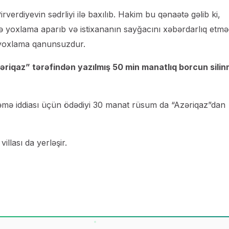
rdiyevin sədrliyi ilə baxılıb. Hakim bu qənaətə gəlib ki,
idə yoxlama aparıb və istixananın sayğacını xəbərdarlıq etm
ı yoxlama qanunsuzdur.
riqaz” tərəfindən yazılmış 50 min manatlıq borcun silin
əmə iddiası üçün ödədiyi 30 manat rüsum da “Azəriqaz”dan
llası da yerləşir.