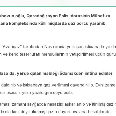
Usubovun oğlu, Qaradağ rayon Polis İdarəsinin Mühafizə
xana kompleksində külli miqdarda qaz borcu yaranıb.
i, “Azəriqaz” tərəfindən Novxanıda yerləşən istixanada yox
n və kənd təsərrüfatı məhsullarının yetişdirilməsi üçün quru
dəsə də, yerdə qalan məbləği ödəməkdən imtina ediblər.
qaldırıb və istixanaya qaz verilməsi dayandırılıb. Eyni zam
 əsassız yerə yazıldığını qeyd edib.
laması zamanı sayğacda nasazlıq aşkarlanıb və itirilmiş qazı
lə kimi deyil, itirilmiş qazın dəyəri əvəzinə hesablanıb.