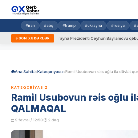
#iran
#abş
#tramp
#ukrayna
#rusiya
#
qaydalar
Ukrayna Prezidenti Ceyhun Bayramovu qəbul edib
SON XƏBƏRLƏR
Skip
to
content
Ana Səhifə
Kateqoriyasız
KATEQORIYASIZ
Ramil Usubovun rəis oğlu i
QALMAQAL
9 fevral / 12:58
2 dəq