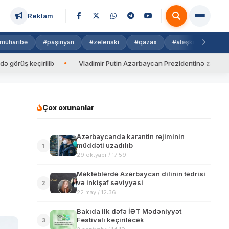
Reklam
müharibə
#paşinyan
#zelenski
#qazax
#atəşkəs
#isra
irilib
Vladimir Putin Azərbaycan Prezidentinə zəng edib
V
Çox oxunanlar
Azərbaycanda karantin rejiminin
müddəti uzadılıb
1
29 oktyabr / 17:59
Məktəblərdə Azərbaycan dilinin tədrisi
və inkişaf səviyyəsi
2
22 may / 12:36
Bakıda ilk dəfə İƏT Mədəniyyət
Festivalı keçiriləcək
3