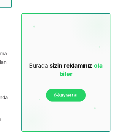
lama
lan
Burada
sizin
reklamınız
ola
bilər
Qiymət al
anda
n