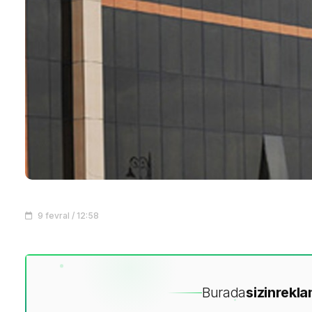
9 fevral / 12:58
Burada
sizin
rekla