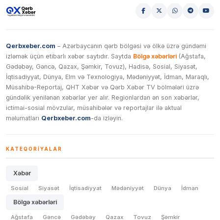
Qerbxeber.com
– Azərbaycanın qərb bölgəsi və ölkə üzrə gündəmi
izləmək üçün etibarlı xəbər saytıdır. Saytda
Bölgə xəbərləri
(Ağstafa,
Gədəbəy, Gəncə, Qazax, Şəmkir, Tovuz), Hadisə, Sosial, Siyasət,
İqtisadiyyat, Dünya, Elm və Texnologiya, Mədəniyyət, İdman, Maraqlı,
Müsahibə-Reportaj, QHT Xəbər və Qərb Xəbər TV bölmələri üzrə
gündəlik yenilənən xəbərlər yer alır. Regionlardan ən son xəbərlər,
ictimai-sosial mövzular, müsahibələr və reportajlar ilə aktual
məlumatları
Qerbxeber.com
-da izləyin.
KATEQORIYALAR
Xəbər
Sosial
Siyasət
İqtisadiyyat
Mədəniyyət
Dünya
İdman
Bölgə xəbərləri
Ağstafa
Gəncə
Gədəbəy
Qazax
Tovuz
Şəmkir