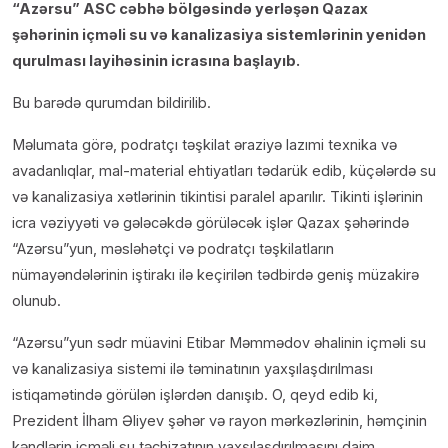
“Azərsu” ASC cəbhə bölgəsində yerləşən Qazax
şəhərinin içməli su və kanalizasiya sistemlərinin yenidən
qurulması layihəsinin icrasına başlayıb.
Bu barədə qurumdan bildirilib.
Məlumata görə, podratçı təşkilat əraziyə lazımi texnika və
avadanlıqlar, mal-material ehtiyatları tədarük edib, küçələrdə su
və kanalizasiya xətlərinin tikintisi paralel aparılır. Tikinti işlərinin
icra vəziyyəti və gələcəkdə görüləcək işlər Qazax şəhərində
“Azərsu”yun, məsləhətçi və podratçı təşkilatların
nümayəndələrinin iştirakı ilə keçirilən tədbirdə geniş müzakirə
olunub.
“Azərsu”yun sədr müavini Etibar Məmmədov əhalinin içməli su
və kanalizasiya sistemi ilə təminatının yaxşılaşdırılması
istiqamətində görülən işlərdən danışıb. O, qeyd edib ki,
Prezident İlham Əliyev şəhər və rayon mərkəzlərinin, həmçinin
kəndlərin içməli su təchizatının yaxşılaşdırılmasını daim