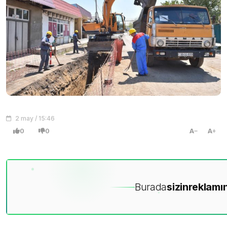
2 may / 15:46
0
0
A
A
Burada
sizin
reklamın