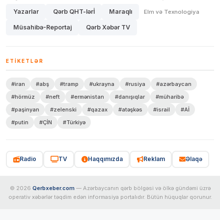
Yazarlar
Qərb QHT-lərİ
Maraqlı
Elm və Texnologiya
Müsahibə-Reportaj
Qərb Xəbər TV
ETIKETLƏR
#iran
#abş
#tramp
#ukrayna
#rusiya
#azərbaycan
#hörmüz
#neft
#ermənistan
#danışıqlar
#müharibə
#paşinyan
#zelenski
#qazax
#atəşkəs
#israil
#Aİ
#putin
#ÇİN
#Türkiyə
Radio
TV
Haqqımızda
Reklam
Əlaqə
© 2026
Qerbxeber.com
— Azərbaycanın qərb bölgəsi və ölkə gündəmi üzrə
operativ xəbərlər təqdim edən informasiya portalıdır. Bütün hüquqlar qorunur.