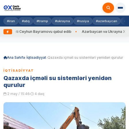
#iran
#abş
#tramp
#ukrayna
#rusiya
#azərbaycan
#h
ti Ceyhun Bayramovu qəbul edib
Azərbaycan və Ukrayna XİN başçıları a
Skip
to
content
Ana Səhifə
İqtisadiyyat
Qazaxda içməli su sistemləri yenidən qurulur
İQTISADIYYAT
Qazaxda içməli su sistemləri yenidən
qurulur
2 may / 15:46
4 dəq