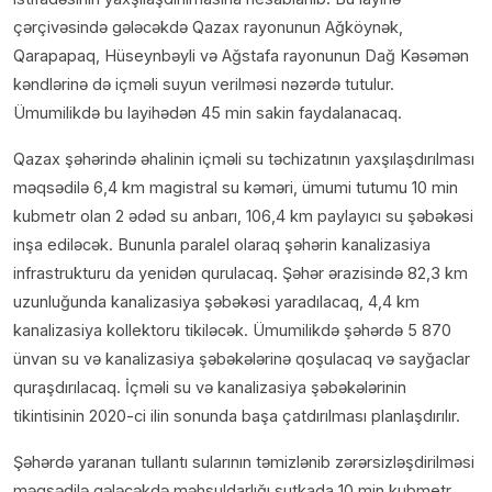
çərçivəsində gələcəkdə Qazax rayonunun Ağköynək,
Qarapapaq, Hüseynbəyli və Ağstafa rayonunun Dağ Kəsəmən
kəndlərinə də içməli suyun verilməsi nəzərdə tutulur.
Ümumilikdə bu layihədən 45 min sakin faydalanacaq.
Qazax şəhərində əhalinin içməli su təchizatının yaxşılaşdırılması
məqsədilə 6,4 km magistral su kəməri, ümumi tutumu 10 min
kubmetr olan 2 ədəd su anbarı, 106,4 km paylayıcı su şəbəkəsi
inşa ediləcək. Bununla paralel olaraq şəhərin kanalizasiya
infrastrukturu da yenidən qurulacaq. Şəhər ərazisində 82,3 km
uzunluğunda kanalizasiya şəbəkəsi yaradılacaq, 4,4 km
kanalizasiya kollektoru tikiləcək. Ümumilikdə şəhərdə 5 870
ünvan su və kanalizasiya şəbəkələrinə qoşulacaq və sayğaclar
quraşdırılacaq. İçməli su və kanalizasiya şəbəkələrinin
tikintisinin 2020-ci ilin sonunda başa çatdırılması planlaşdırılır.
Şəhərdə yaranan tullantı sularının təmizlənib zərərsizləşdirilməsi
məqsədilə gələcəkdə məhsuldarlığı sutkada 10 min kubmetr