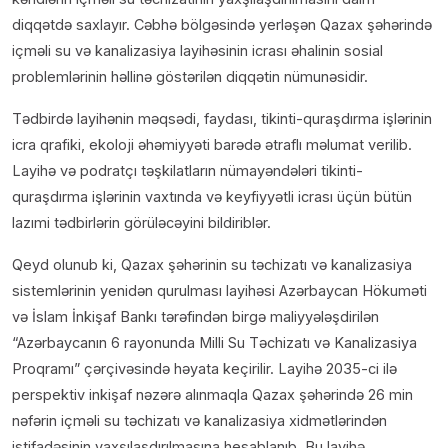
diqqətdə saxlayır. Cəbhə bölgəsində yerləşən Qazax şəhərində
içməli su və kanalizasiya layihəsinin icrası əhalinin sosial
problemlərinin həllinə göstərilən diqqətin nümunəsidir.
Tədbirdə layihənin məqsədi, faydası, tikinti-quraşdırma işlərinin
icra qrafiki, ekoloji əhəmiyyəti barədə ətraflı məlumat verilib.
Layihə və podratçı təşkilatların nümayəndələri tikinti-
quraşdırma işlərinin vaxtında və keyfiyyətli icrası üçün bütün
lazımi tədbirlərin görüləcəyini bildiriblər.
Qeyd olunub ki, Qazax şəhərinin su təchizatı və kanalizasiya
sistemlərinin yenidən qurulması layihəsi Azərbaycan Hökuməti
və İslam İnkişaf Bankı tərəfindən birgə maliyyələşdirilən
“Azərbaycanın 6 rayonunda Milli Su Təchizatı və Kanalizasiya
Proqramı” çərçivəsində həyata keçirilir. Layihə 2035-ci ilə
perspektiv inkişaf nəzərə alınmaqla Qazax şəhərində 26 min
nəfərin içməli su təchizatı və kanalizasiya xidmətlərindən
istifadəsinin yaxşılaşdırılmasına hesablanıb. Bu layihə