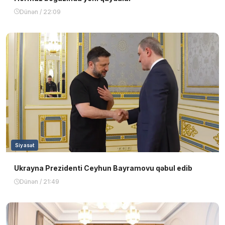
Dünən / 22:09
Siyasət
Ukrayna Prezidenti Ceyhun Bayramovu qəbul edib
Dünən / 21:49