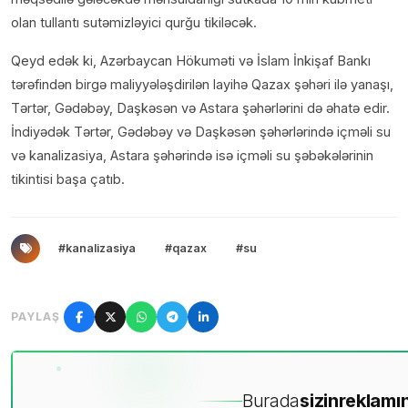
olan tullantı sutəmizləyici qurğu tikiləcək.
Qeyd edək ki, Azərbaycan Hökuməti və İslam İnkişaf Bankı
tərəfindən birgə maliyyələşdirilən layihə Qazax şəhəri ilə yanaşı,
Tərtər, Gədəbəy, Daşkəsən və Astara şəhərlərini də əhatə edir.
İndiyədək Tərtər, Gədəbəy və Daşkəsən şəhərlərində içməli su
və kanalizasiya, Astara şəhərində isə içməli su şəbəkələrinin
tikintisi başa çatıb.
#kanalizasiya
#qazax
#su
PAYLAŞ
Burada
sizin
reklamın