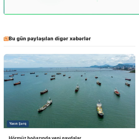
Bu gün paylaşılan digər xəbərlər
Yaxın Şərq
Hörmüz boğazında yeni qaydalar