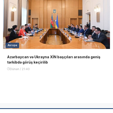
Avropa
Azərbaycan və Ukrayna XİN başçıları arasında geniş
tərkibdə görüş keçirilib
Dünən / 21:40