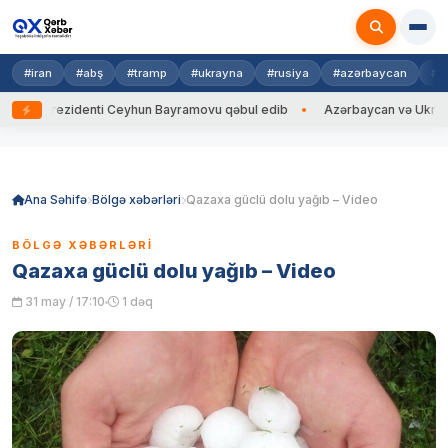
#iran
#abş
#tramp
#ukrayna
#rusiya
#azərbaycan
#h
a Prezidenti Ceyhun Bayramovu qəbul edib
Azərbaycan və Ukrayna XİN 
Skip
to
content
Ana Səhifə
Bölgə xəbərləri
Qazaxa güclü dolu yağıb – Video
BÖLGƏ XƏBƏRLƏRI
Qazaxa güclü dolu yağıb – Video
31 may / 17:10
1 dəq