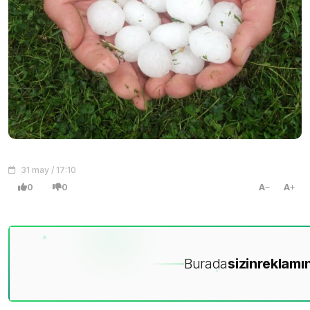
31 may / 17:10
0
0
A
A
Burada
sizin
reklamın