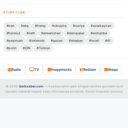
ETIKETLƏR
#iran
#abş
#tramp
#ukrayna
#rusiya
#azərbaycan
#hörmüz
#neft
#ermənistan
#danışıqlar
#müharibə
#paşinyan
#zelenski
#qazax
#atəşkəs
#israil
#Aİ
#putin
#ÇİN
#Türkiyə
Radio
TV
Haqqımızda
Reklam
Əlaqə
© 2026
Qerbxeber.com
— Azərbaycanın qərb bölgəsi və ölkə gündəmi üzrə
operativ xəbərlər təqdim edən informasiya portalıdır. Bütün hüquqlar qorunur.