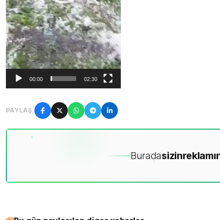
00:00
02:30
PAYLAŞ
Burada
sizin
reklamın