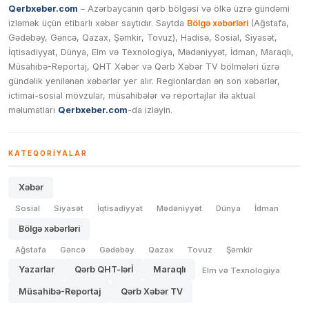
Qerbxeber.com
– Azərbaycanın qərb bölgəsi və ölkə üzrə gündəmi
izləmək üçün etibarlı xəbər saytıdır. Saytda
Bölgə xəbərləri
(Ağstafa,
Gədəbəy, Gəncə, Qazax, Şəmkir, Tovuz), Hadisə, Sosial, Siyasət,
İqtisadiyyat, Dünya, Elm və Texnologiya, Mədəniyyət, İdman, Maraqlı,
Müsahibə-Reportaj, QHT Xəbər və Qərb Xəbər TV bölmələri üzrə
gündəlik yenilənən xəbərlər yer alır. Regionlardan ən son xəbərlər,
ictimai-sosial mövzular, müsahibələr və reportajlar ilə aktual
məlumatları
Qerbxeber.com
-da izləyin.
KATEQORIYALAR
Xəbər
Sosial
Siyasət
İqtisadiyyat
Mədəniyyət
Dünya
İdman
Bölgə xəbərləri
Ağstafa
Gəncə
Gədəbəy
Qazax
Tovuz
Şəmkir
Yazarlar
Qərb QHT-lərİ
Maraqlı
Elm və Texnologiya
Müsahibə-Reportaj
Qərb Xəbər TV