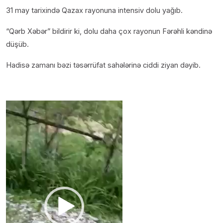
31 may tarixində Qazax rayonuna intensiv dolu yağıb.
“Qərb Xəbər” bildirir ki, dolu daha çox rayonun Fərəhli kəndinə
düşüb.
Hadisə zamanı bəzi təsərrüfat sahələrinə ciddi ziyan dəyib.
Video
Oynadıcı