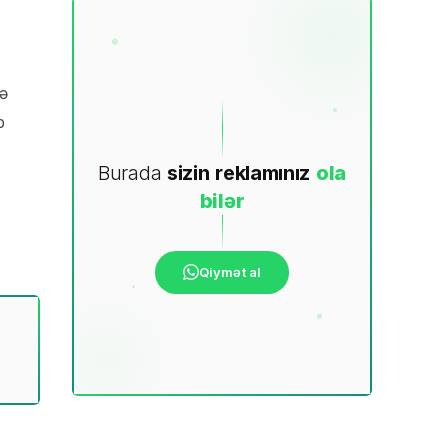
lə
b
Burada
sizin
reklamınız
ola
bilər
Qiymət al