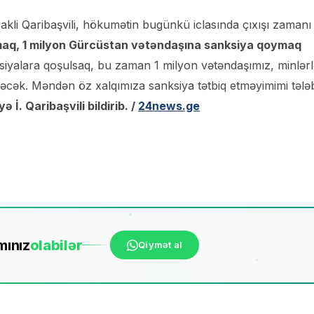
rakli Qaribaşvili, hökumətin bugünkü iclasında çıxışı zamanı
maq, 1 milyon Gürcüstan vətəndaşına sanksiya qoymaq
ksiyalara qoşulsaq, bu zaman 1 milyon vətəndaşımız, minlər
nəcək. Məndən öz xalqımıza sanksiya tətbiq etməyimimi tələ
ə İ. Qaribaşvili bildirib. /
24news.ge
mınız
ola
bilər
Qiymət al