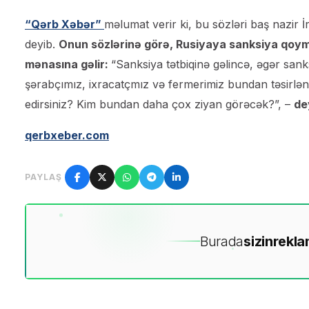
“Qərb Xəbər”
məlumat verir ki, bu sözləri baş nazir İ
deyib.
Onun sözlərinə görə, Rusiyaya sanksiya qoy
mənasına gəlir:
“Sanksiya tətbiqinə gəlincə, əgər san
şərabçımız, ixracatçmız və fermerimiz bundan təsirlə
edirsiniz? Kim bundan daha çox ziyan görəcək?”, –
dey
qerbxeber.com
PAYLAŞ
Burada
sizin
rekla