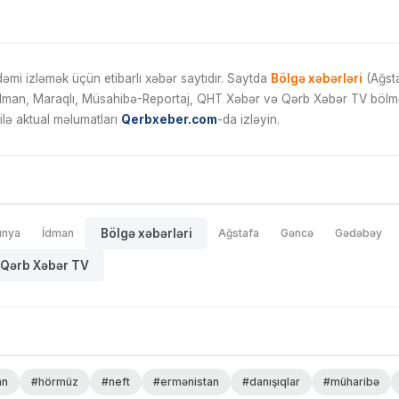
mi izləmək üçün etibarlı xəbər saytıdır. Saytda
Bölgə xəbərləri
(Ağsta
İdman, Maraqlı, Müsahibə-Reportaj, QHT Xəbər və Qərb Xəbər TV bölmələ
ilə aktual məlumatları
Qerbxeber.com
-da izləyin.
ünya
İdman
Bölgə xəbərləri
Ağstafa
Gəncə
Gədəbəy
Qərb Xəbər TV
an
#hörmüz
#neft
#ermənistan
#danışıqlar
#müharibə