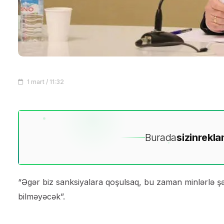
1 mart / 11:32
Burada
sizin
rekla
“Əgər biz sanksiyalara qoşulsaq, bu zaman minlərlə şə
bilməyəcək”.