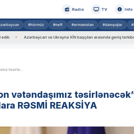
Radio
TV
Info
azərbaycan
#hörmüz
#neft
#ermənistan
#danışıqlar
#
Azərbaycan və Ukrayna XİN başçıları arasında geniş tərkibdə görüş k
Qaribaşvili: “Bundan 1 milyon vətəndaşımız təsirlənəcək” – Tiflisdən beynəlxalq addımlara RƏSMİ REAKSİYA
yon vətəndaşımız təsirlənəcək”
mlara RƏSMİ REAKSİYA