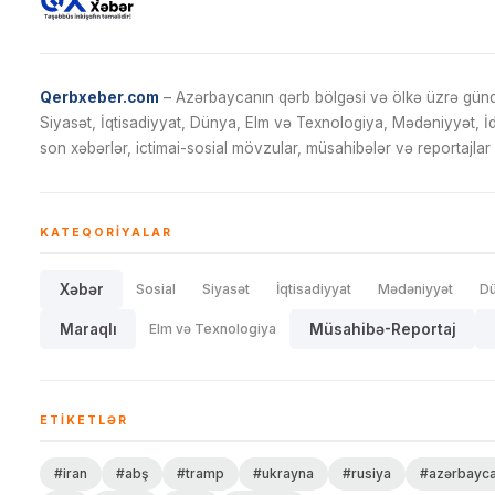
Qerbxeber.com
– Azərbaycanın qərb bölgəsi və ölkə üzrə gündə
Siyasət, İqtisadiyyat, Dünya, Elm və Texnologiya, Mədəniyyət, 
son xəbərlər, ictimai-sosial mövzular, müsahibələr və reportajlar 
KATEQORIYALAR
Xəbər
Sosial
Siyasət
İqtisadiyyat
Mədəniyyət
D
Maraqlı
Elm və Texnologiya
Müsahibə-Reportaj
ETIKETLƏR
#iran
#abş
#tramp
#ukrayna
#rusiya
#azərbayc