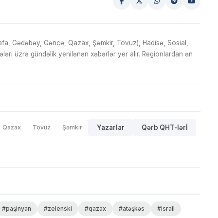
fa, Gədəbəy, Gəncə, Qazax, Şəmkir, Tovuz), Hadisə, Sosial,
ri üzrə gündəlik yenilənən xəbərlər yer alır. Regionlardan ən
Qazax
Tovuz
Şəmkir
Yazarlar
Qərb QHT-lərİ
#paşinyan
#zelenski
#qazax
#atəşkəs
#israil