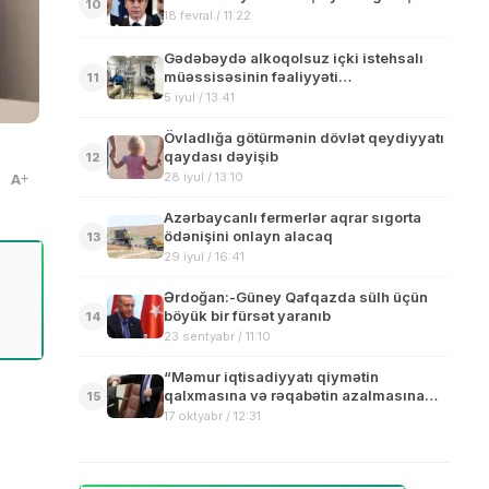
10
18 fevral / 11:22
Gədəbəydə alkoqolsuz içki istehsalı
müəssisəsinin fəaliyyəti
11
məhdudlaşdırılıb
5 iyul / 13:41
Övladlığa götürmənin dövlət qeydiyyatı
qaydası dəyişib
12
28 iyul / 13:10
A
Azərbaycanlı fermerlər aqrar sıgorta
ödənişini onlayn alacaq
13
29 iyul / 16:41
Ərdoğan:-Güney Qafqazda sülh üçün
böyük bir fürsət yaranıb
14
23 sentyabr / 11:10
“Məmur iqtisadiyyatı qiymətin
qalxmasına və rəqabətin azalmasına
15
səbəb olur” – Ekspert
17 oktyabr / 12:31