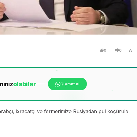
0
0
A
mınız
ola
bilər
Qiymət al
rabçı, ixracatçı və fermerimizə Rusiyadan pul köçürülə