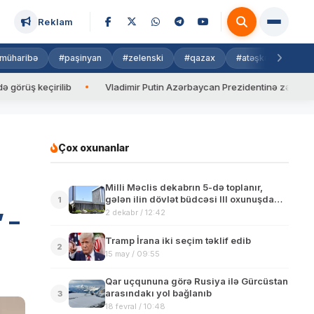
Reklam
müharibə
#paşinyan
#zelenski
#qazax
#atəşkəs
#isra
eçirilib
Vladimir Putin Azərbaycan Prezidentinə zəng edib
Çox oxunanlar
Milli Məclis dekabrın 5-də toplanır,
gələn ilin dövlət büdcəsi III oxunuşda
1
müzakirə olunacaq
2 dekabr / 12:42
 –
Tramp İrana iki seçim təklif edib
2
15 may / 09:55
Qar uçqununa görə Rusiya ilə Gürcüstan
arasındakı yol bağlanıb
3
18 fevral / 10:48