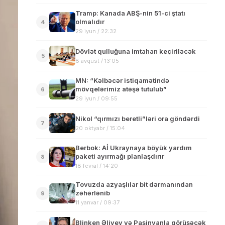
Tramp: Kanada ABŞ-nin 51-ci ştatı
olmalıdır
4
29 iyun / 22:32
Dövlət qulluğuna imtahan keçiriləcək
5
8 avqust / 13:05
MN: “Kəlbəcər istiqamətində
mövqelərimiz atəşə tutulub”
6
29 iyun / 09:55
Nikol “qırmızı beretli”ləri ora göndərdi
7
20 oktyabr / 15:04
Berbok: Aİ Ukraynaya böyük yardım
paketi ayırmağı planlaşdırır
8
18 fevral / 14:20
Tovuzda azyaşlılar bit dərmanından
zəhərlənib
9
11 yanvar / 09:37
Blinken Əliyev və Paşinyanla görüşəcək