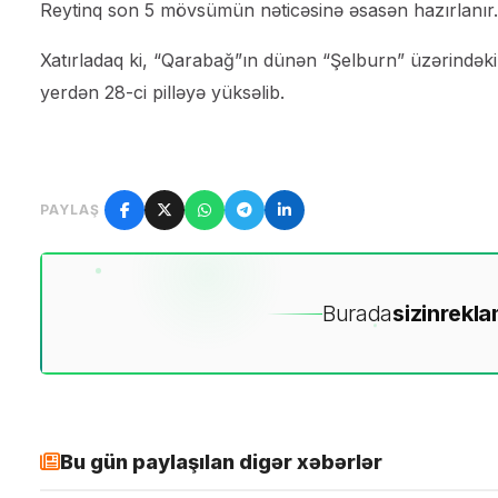
Reytinq son 5 mövsümün nəticəsinə əsasən hazırlanır.
Xatırladaq ki, “Qarabağ”ın dünən “Şelburn” üzərində
yerdən 28-ci pilləyə yüksəlib.
PAYLAŞ
Burada
sizin
rekla
Bu gün paylaşılan digər xəbərlər