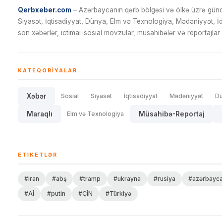
Qerbxeber.com
– Azərbaycanın qərb bölgəsi və ölkə üzrə gündə
Siyasət, İqtisadiyyat, Dünya, Elm və Texnologiya, Mədəniyyət, 
son xəbərlər, ictimai-sosial mövzular, müsahibələr və reportajlar 
KATEQORIYALAR
Xəbər
Sosial
Siyasət
İqtisadiyyat
Mədəniyyət
D
Maraqlı
Elm və Texnologiya
Müsahibə-Reportaj
ETIKETLƏR
#iran
#abş
#tramp
#ukrayna
#rusiya
#azərbayc
#Aİ
#putin
#ÇİN
#Türkiyə