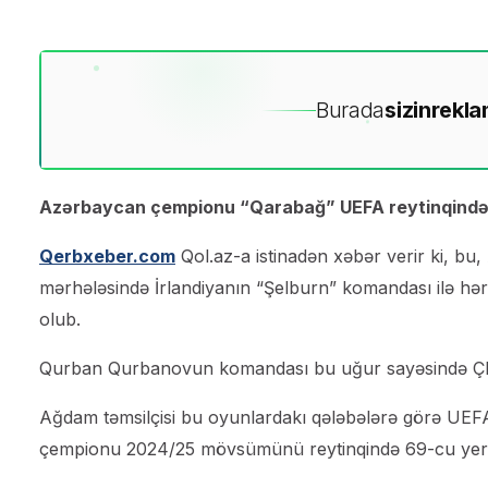
Burada
sizin
rekla
Azərbaycan çempionu “Qarabağ” UEFA reytinqində m
Qerbxeber.com
Qol.az-a istinadən xəbər verir ki, bu,
mərhələsində İrlandiyanın “Şelburn” komandası ilə hər
olub.
Qurban Qurbanovun komandası bu uğur sayəsində ÇL-
Ağdam təmsilçisi bu oyunlardakı qələbələrə görə UEFA 
çempionu 2024/25 mövsümünü reytinqində 69-cu yer