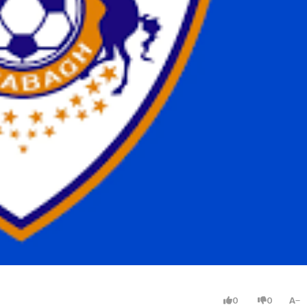
0
0
A