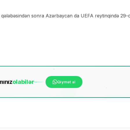
ki qələbəsindən sonra Azərbaycan da UEFA reytinqində 29-
mınız
ola
bilər
Qiymət al