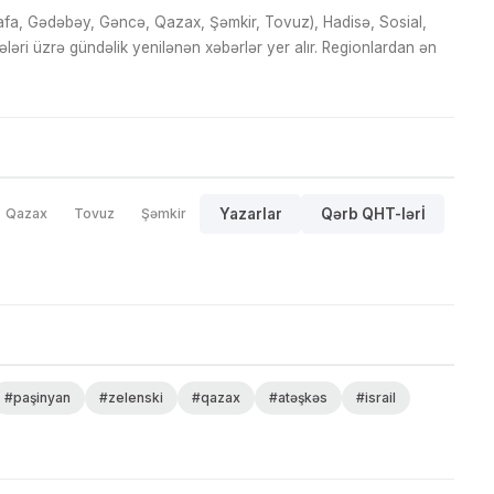
fa, Gədəbəy, Gəncə, Qazax, Şəmkir, Tovuz), Hadisə, Sosial,
ri üzrə gündəlik yenilənən xəbərlər yer alır. Regionlardan ən
Qazax
Tovuz
Şəmkir
Yazarlar
Qərb QHT-lərİ
#paşinyan
#zelenski
#qazax
#atəşkəs
#israil