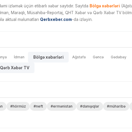
mi izləmək üçün etibarlı xəbər saytıdır. Saytda
Bölgə xəbərləri
(Ağsta
İdman, Maraqlı, Müsahibə-Reportaj, QHT Xəbər və Qərb Xəbər TV bölmələ
ilə aktual məlumatları
Qerbxeber.com
-da izləyin.
ünya
İdman
Bölgə xəbərləri
Ağstafa
Gəncə
Gədəbəy
Qərb Xəbər TV
an
#hörmüz
#neft
#ermənistan
#danışıqlar
#müharibə