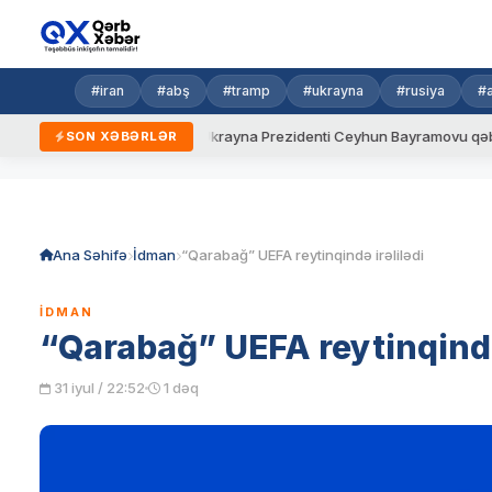
#iran
#abş
#tramp
#ukrayna
#rusiya
#
 yeni qaydalar
Ukrayna Prezidenti Ceyhun Bayramovu qəbul edi
SON XƏBƏRLƏR
Skip
to
content
Ana Səhifə
İdman
“Qarabağ” UEFA reytinqində irəlilədi
İDMAN
“Qarabağ” UEFA reytinqində 
31 iyul / 22:52
1 dəq