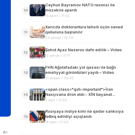
Ceyhun Bayramov NATO rəsmisi ilə
müzakirə apardı
10
18 aprel / 21:52
Xaricdə doktorantura təhsili üçün sənəd
qəbuluna başlanılır
11
24 yanvar / 16:00
Şəhid Ayaz Nəzərov dəfn edilib – Video
12
12 yanvar / 21:11
FHN Ağstafadakı yol qəzası ilə bağlı
əməliyyat görüntüləri yayıb – Video
13
21 dekabr / 09:43
<span class="qxh-important">İran
Naxçıvana dron atdı:- XİN bəyanat
14
verdi</span>
5 mart / 12:56
Rusiyaya indiyə kimi nə qədər sanksiya
tətbiq edildiyi açıqlanıb
15
18 mart / 17:04
A