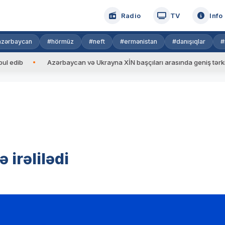
Radio
TV
Info
azərbaycan
#hörmüz
#neft
#ermənistan
#danışıqlar
#
b
Azərbaycan və Ukrayna XİN başçıları arasında geniş tərkibdə gör
irəlilədi