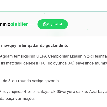
mınız
ola
bilər
Qiymət al
övqeyini bir qədər də gücləndirib.
 Ağdam təmsilçisinin UEFA Çempionlar Liqasının 2-ci təsnifa
 iki matçdakı qələbəsi (1:0, ilk oyunda 3:0) sayəsində müm
də 3-cü raunda vəsiqə qazanıb.
reytinqində 4 pillə irəliləyərək 65-ci yerə qalxıb. Azərbay
də başa vurmuşdu.