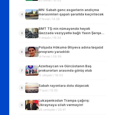
20 fevral / 10:02
MN: Sabah gənc əsgərlərin andiçmə
mərasimləri qapalı şəraitdə keçiriləcək
4
17 fevral / 14:28
BMT TŞ-nin nümayəndə heyəti
Qəzzada vəziyyətlə bağlı Yaxın Şərqə
5
səfər edib
11 dekabr / 16:34
Polşada Hökumə Əliyeva adına təqaüd
proqramı yaradıldı
6
14 fevral / 09:39
Azərbaycan və Gürcüstanın Baş
prokurorları arasında görüş olub
7
15 oktyabr / 16:03
Sabah rayonlara dolu düşəcək
8
17 iyun / 13:30
Lukaşenkodan Trampa çağırış:
Ukraynaya silah verməyin!
9
28 sentyabr / 23:41