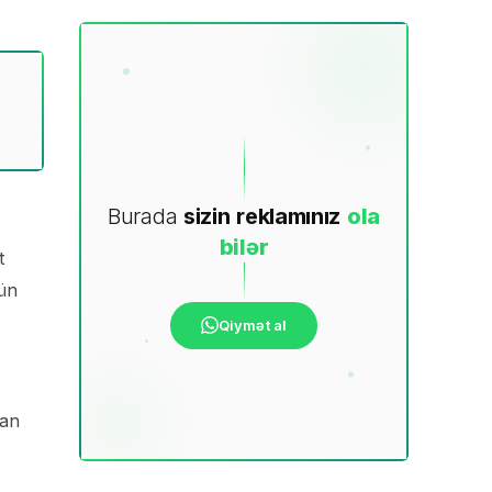
Burada
sizin
reklamınız
ola
bilər
t
kün
Qiymət al
can