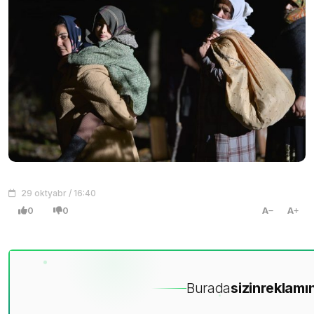
29 oktyabr / 16:40
0
0
A
A
Burada
sizin
reklamın