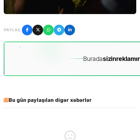
PAYLAŞ
Burada
sizin
reklamın
Bu gün paylaşılan digər xəbərlər