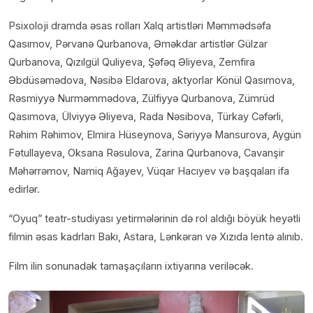
Psixoloji dramda əsas rolları Xalq artistləri Məmmədsəfa
Qasımov, Pərvanə Qurbanova, Əməkdar artistlər Gülzar
Qurbanova, Qızılgül Quliyeva, Şəfəq Əliyeva, Zemfira
Əbdüsəmədova, Nəsibə Eldarova, aktyorlar Könül Qasımova,
Rəsmiyyə Nurməmmədova, Zülfiyyə Qurbanova, Zümrüd
Qasımova, Ülviyyə Əliyeva, Rada Nəsibova, Türkay Cəfərli,
Rəhim Rəhimov, Elmira Hüseynova, Səriyyə Mansurova, Aygün
Fətullayeva, Oksana Rəsulova, Zarina Qurbanova, Cavanşir
Məhərrəmov, Namiq Ağayev, Vüqar Hacıyev və başqaları ifa
edirlər.
“Oyuq” teatr-studiyası yetirmələrinin də rol aldığı böyük heyətli
filmin əsas kadrları Bakı, Astara, Lənkəran və Xızıda lentə alınıb.
Film ilin sonunadək tamaşaçıların ixtiyarına veriləcək.