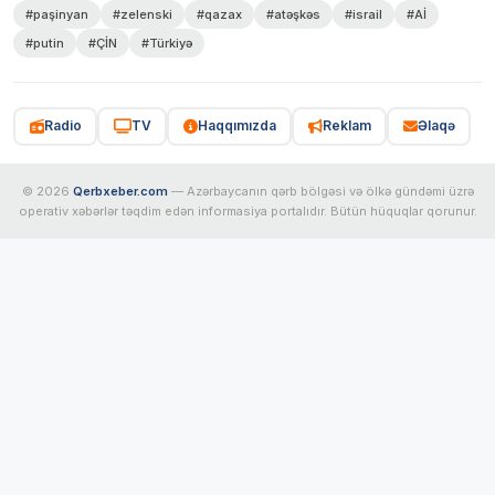
#paşinyan
#zelenski
#qazax
#atəşkəs
#israil
#Aİ
#putin
#ÇİN
#Türkiyə
Radio
TV
Haqqımızda
Reklam
Əlaqə
© 2026
Qerbxeber.com
— Azərbaycanın qərb bölgəsi və ölkə gündəmi üzrə
operativ xəbərlər təqdim edən informasiya portalıdır. Bütün hüquqlar qorunur.