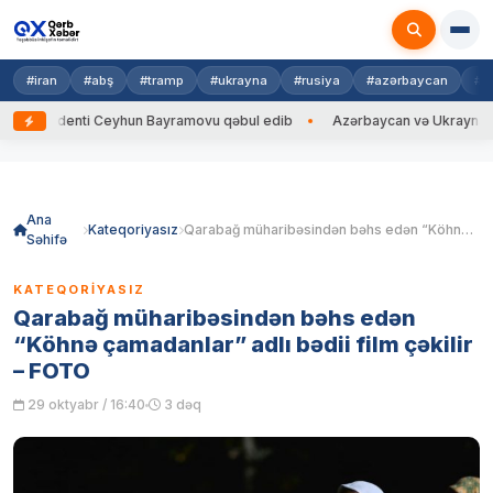
#iran
#abş
#tramp
#ukrayna
#rusiya
#azərbaycan
#h
 Ceyhun Bayramovu qəbul edib
Azərbaycan və Ukrayna XİN başçıları ara
Skip
to
content
Ana
Kateqoriyasız
Qarabağ müharibəsindən bəhs edən “Köhnə çamadanlar” adlı bədii film çəkilir – FOTO
Səhifə
KATEQORIYASIZ
Qarabağ müharibəsindən bəhs edən
“Köhnə çamadanlar” adlı bədii film çəkilir
– FOTO
29 oktyabr / 16:40
3 dəq