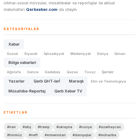
ictimai-sosial mövzular, müsahibələr və reportajlar ilə aktual
məlumatları
Qerbxeber.com
-da izləyin.
KATEQORIYALAR
Xəbər
Sosial
Siyasət
İqtisadiyyat
Mədəniyyət
Dünya
İdman
Bölgə xəbərləri
Ağstafa
Gəncə
Gədəbəy
Qazax
Tovuz
Şəmkir
Yazarlar
Qərb QHT-lərİ
Maraqlı
Elm və Texnologiya
Müsahibə-Reportaj
Qərb Xəbər TV
ETIKETLƏR
#iran
#abş
#tramp
#ukrayna
#rusiya
#azərbaycan
#hörmüz
#neft
#ermənistan
#danışıqlar
#müharibə