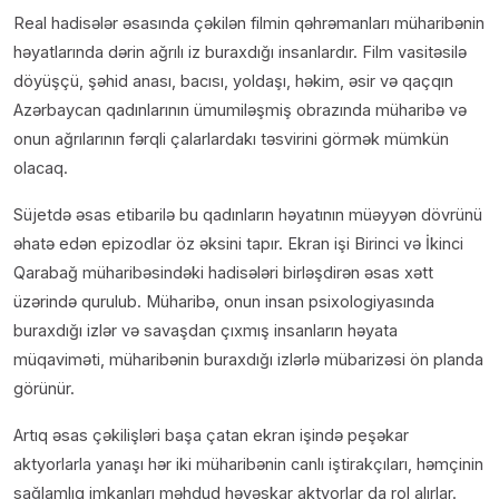
Real hadisələr əsasında çəkilən filmin qəhrəmanları müharibənin
həyatlarında dərin ağrılı iz buraxdığı insanlardır. Film vasitəsilə
döyüşçü, şəhid anası, bacısı, yoldaşı, həkim, əsir və qaçqın
Azərbaycan qadınlarının ümumiləşmiş obrazında müharibə və
onun ağrılarının fərqli çalarlardakı təsvirini görmək mümkün
olacaq.
Süjetdə əsas etibarilə bu qadınların həyatının müəyyən dövrünü
əhatə edən epizodlar öz əksini tapır. Ekran işi Birinci və İkinci
Qarabağ müharibəsindəki hadisələri birləşdirən əsas xətt
üzərində qurulub. Müharibə, onun insan psixologiyasında
buraxdığı izlər və savaşdan çıxmış insanların həyata
müqaviməti, müharibənin buraxdığı izlərlə mübarizəsi ön planda
görünür.
Artıq əsas çəkilişləri başa çatan ekran işində peşəkar
aktyorlarla yanaşı hər iki müharibənin canlı iştirakçıları, həmçinin
sağlamlıq imkanları məhdud həvəskar aktyorlar da rol alırlar.