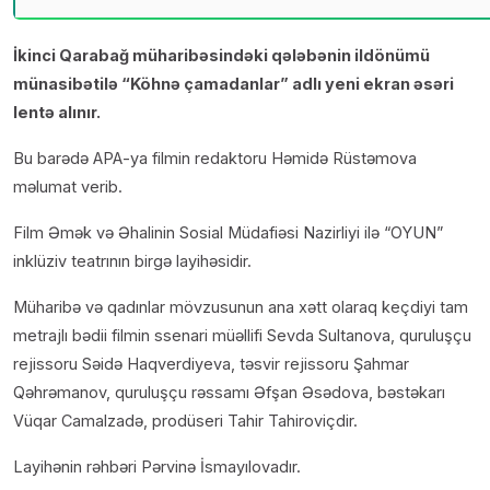
İkinci Qarabağ müharibəsindəki qələbənin ildönümü
münasibətilə “Köhnə çamadanlar” adlı yeni ekran əsəri
lentə alınır.
Bu barədə APA-ya filmin redaktoru Həmidə Rüstəmova
məlumat verib.
Film Əmək və Əhalinin Sosial Müdafiəsi Nazirliyi ilə “OYUN”
inklüziv teatrının birgə layihəsidir.
Müharibə və qadınlar mövzusunun ana xətt olaraq keçdiyi tam
metrajlı bədii filmin ssenari müəllifi Sevda Sultanova, quruluşçu
rejissoru Səidə Haqverdiyeva, təsvir rejissoru Şahmar
Qəhrəmanov, quruluşçu rəssamı Əfşan Əsədova, bəstəkarı
Vüqar Camalzadə, prodüseri Tahir Tahiroviçdir.
Layihənin rəhbəri Pərvinə İsmayılovadır.