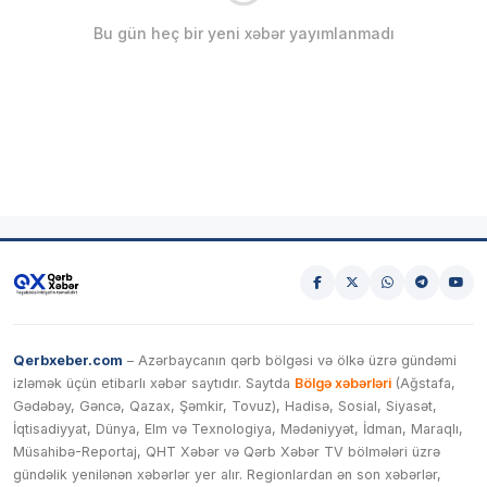
Bu gün heç bir yeni xəbər yayımlanmadı
Qerbxeber.com
– Azərbaycanın qərb bölgəsi və ölkə üzrə gündəmi
izləmək üçün etibarlı xəbər saytıdır. Saytda
Bölgə xəbərləri
(Ağstafa,
Gədəbəy, Gəncə, Qazax, Şəmkir, Tovuz), Hadisə, Sosial, Siyasət,
İqtisadiyyat, Dünya, Elm və Texnologiya, Mədəniyyət, İdman, Maraqlı,
Müsahibə-Reportaj, QHT Xəbər və Qərb Xəbər TV bölmələri üzrə
gündəlik yenilənən xəbərlər yer alır. Regionlardan ən son xəbərlər,