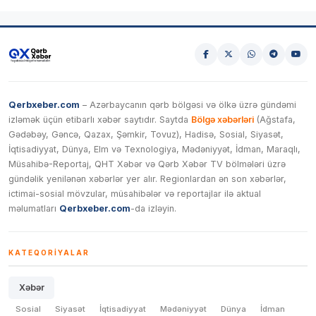
Qerbxeber.com
– Azərbaycanın qərb bölgəsi və ölkə üzrə gündəmi
izləmək üçün etibarlı xəbər saytıdır. Saytda
Bölgə xəbərləri
(Ağstafa,
Gədəbəy, Gəncə, Qazax, Şəmkir, Tovuz), Hadisə, Sosial, Siyasət,
İqtisadiyyat, Dünya, Elm və Texnologiya, Mədəniyyət, İdman, Maraqlı,
Müsahibə-Reportaj, QHT Xəbər və Qərb Xəbər TV bölmələri üzrə
gündəlik yenilənən xəbərlər yer alır. Regionlardan ən son xəbərlər,
ictimai-sosial mövzular, müsahibələr və reportajlar ilə aktual
məlumatları
Qerbxeber.com
-da izləyin.
KATEQORIYALAR
Xəbər
Sosial
Siyasət
İqtisadiyyat
Mədəniyyət
Dünya
İdman