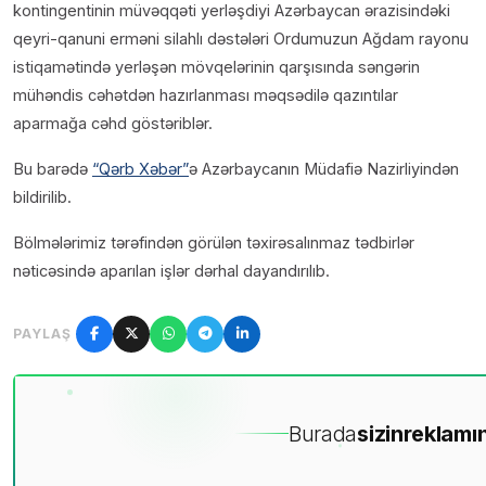
kontingentinin müvəqqəti yerləşdiyi Azərbaycan ərazisindəki
qeyri-qanuni erməni silahlı dəstələri Ordumuzun Ağdam rayonu
istiqamətində yerləşən mövqelərinin qarşısında səngərin
mühəndis cəhətdən hazırlanması məqsədilə qazıntılar
aparmağa cəhd göstəriblər.
Bu barədə
“Qərb Xəbər”
ə Azərbaycanın Müdafiə Nazirliyindən
bildirilib.
Bölmələrimiz tərəfindən görülən təxirəsalınmaz tədbirlər
nəticəsində aparılan işlər dərhal dayandırılıb.
PAYLAŞ
Burada
sizin
reklamın