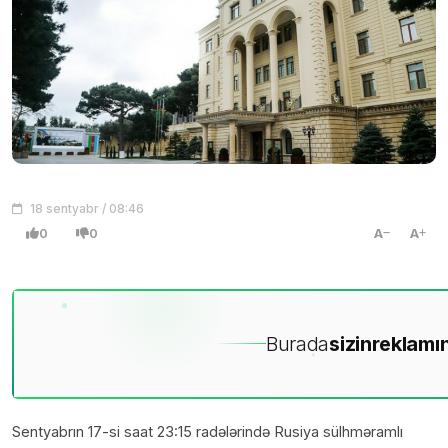
18 sentyabr / 08:46
0
0
A
A
Burada
sizin
reklamın
Sentyabrın 17-si saat 23:15 radələrində Rusiya sülhməramlı