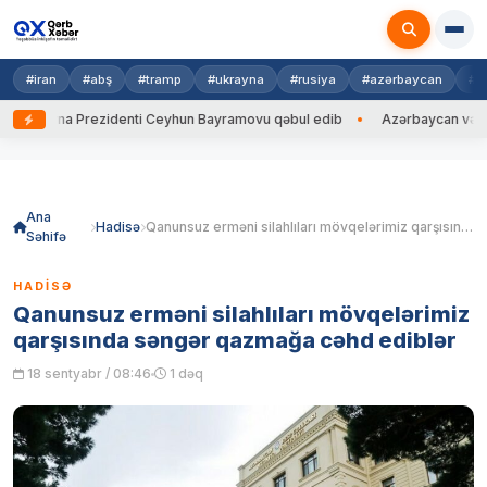
#iran
#abş
#tramp
#ukrayna
#rusiya
#azərbaycan
#h
krayna Prezidenti Ceyhun Bayramovu qəbul edib
Azərbaycan və Ukrayn
Skip
to
content
Ana
Hadisə
Qanunsuz erməni silahlıları mövqelərimiz qarşısında səngər qazmağa cəhd ediblər
Səhifə
HADISƏ
Qanunsuz erməni silahlıları mövqelərimiz
qarşısında səngər qazmağa cəhd ediblər
18 sentyabr / 08:46
1 dəq