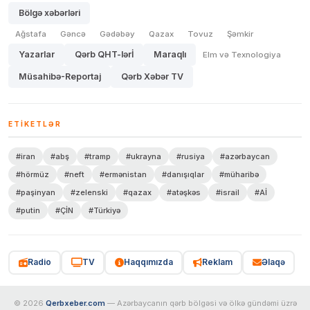
Bölgə xəbərləri
Ağstafa
Gəncə
Gədəbəy
Qazax
Tovuz
Şəmkir
Yazarlar
Qərb QHT-lərİ
Maraqlı
Elm və Texnologiya
Müsahibə-Reportaj
Qərb Xəbər TV
ETIKETLƏR
#iran
#abş
#tramp
#ukrayna
#rusiya
#azərbaycan
#hörmüz
#neft
#ermənistan
#danışıqlar
#müharibə
#paşinyan
#zelenski
#qazax
#atəşkəs
#israil
#Aİ
#putin
#ÇİN
#Türkiyə
Radio
TV
Haqqımızda
Reklam
Əlaqə
© 2026
Qerbxeber.com
— Azərbaycanın qərb bölgəsi və ölkə gündəmi üzrə