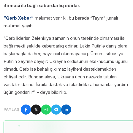
itirməsi ilə bağlı xəbərdarlıq edirlər.
“Qərb Xəbər”
məlumat verir ki, bu barədə “Taym” jurnalı
məlumat yayıb.
“Qərb liderləri Zelenkiyə zamanın onun tərəfində olmaması ilə
bağlı məxfi şəkildə xəbərdarlıq edirlər. Lakin Putinlə danışıqlara
başlamaqla da heç nəyə nail olunmayacaq. Ümumi situasiya
Putinin xeyrinə dəyişir: Ukrayna ordusunun əks-hücumu uğurlu
olmadı. Qərb isə bahalı çıxılmaz layihəni dəstəkləməkdən
ehtiyat edir. Bundan əlavə, Ukrayna üçün nəzərdə tutulan
vasitələr də indi İsrailə dəstək və fələstinlilərə humanitar yardım
üçün göndərilir”, – deyə bildirilib.
PAYLAŞ