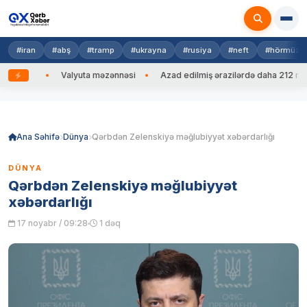
#iran
#abş
#tramp
#ukrayna
#rusiya
#neft
#hörmüz
 edib
Valyuta məzənnəsi
Azad edilmiş ərazilərdə daha 212 mina, 
Skip
to
content
Ana Səhifə
Dünya
Qərbdən Zelenskiyə məğlubiyyət xəbərdarlığı
DÜNYA
Qərbdən Zelenskiyə məğlubiyyət
xəbərdarlığı
17 noyabr / 09:28
1 dəq