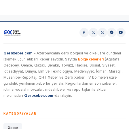
Qerbxeber.com
– Azərbaycanın qərb bölgəsi və ölkə üzrə gündəmi
izləmək üçün etibarlı xəbər saytıdır. Saytda
Bölgə xəbərləri
(Ağstafa,
Gədəbəy, Gəncə, Qazax, Şəmkir, Tovuz), Hadisə, Sosial, Siyasət,
İqtisadiyyat, Dünya, Elm və Texnologiya, Mədəniyyət, İdman, Maraqlı,
Müsahibə-Reportaj, QHT Xəbər və Qərb Xəbər TV bölmələri üzrə
gündəlik yenilənən xəbərlər yer alır. Regionlardan ən son xəbərlər,
ictimai-sosial mövzular, müsahibələr və reportajlar ilə aktual
məlumatları
Qerbxeber.com
-da izləyin.
KATEQORIYALAR
Xəbər