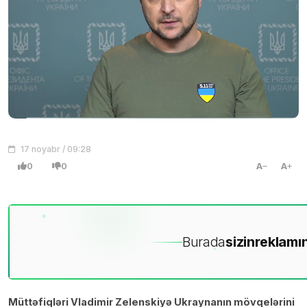
17 noyabr / 09:28
0
0
A
A
Burada
sizin
reklamın
Müttəfiqləri Vladimir Zelenskiyə Ukraynanın mövqelərini