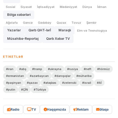
Sosial
Siyasət
İqtisadiyyat
Mədəniyyət
Dünya
İdman
Bölgə xəbərləri
Ağstafa
Gəncə
Gədəbəy
Qazax
Tovuz
Şəmkir
Yazarlar
Qərb QHT-lərİ
Maraqlı
Elm və Texnologiya
Müsahibə-Reportaj
Qərb Xəbər TV
ETIKETLƏR
#iran
#abş
#tramp
#ukrayna
#rusiya
#neft
#hörmüz
#ermənistan
#azərbaycan
#danışıqlar
#müharibə
#paşinyan
#qazax
#atəşkəs
#zelenski
#israil
#Aİ
#putin
#ÇİN
#Türkiyə
Radio
TV
Haqqımızda
Reklam
Əlaqə