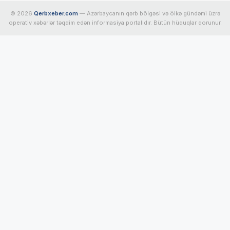
© 2026
Qerbxeber.com
— Azərbaycanın qərb bölgəsi və ölkə gündəmi üzrə
operativ xəbərlər təqdim edən informasiya portalıdır. Bütün hüquqlar qorunur.