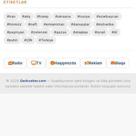
ETIKETLƏR
#iran
#abş
#tramp
#ukrayna
#rusiya
#azərbaycan
#hörmüz
#neft
#ermənistan
#danışıqlar
#müharibə
#paşinyan
#zelenski
#qazax
#atəşkəs
#israil
#Aİ
#putin
#ÇİN
#Türkiyə
Radio
TV
Haqqımızda
Reklam
Əlaqə
© 2026
Qerbxeber.com
— Azərbaycanın qərb bölgəsi və ölkə gündəmi üzrə
operativ xəbərlər təqdim edən informasiya portalıdır. Bütün hüquqlar qorunur.