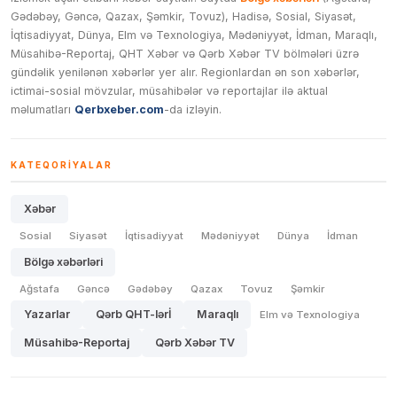
Gədəbəy, Gəncə, Qazax, Şəmkir, Tovuz), Hadisə, Sosial, Siyasət,
İqtisadiyyat, Dünya, Elm və Texnologiya, Mədəniyyət, İdman, Maraqlı,
Müsahibə-Reportaj, QHT Xəbər və Qərb Xəbər TV bölmələri üzrə
gündəlik yenilənən xəbərlər yer alır. Regionlardan ən son xəbərlər,
ictimai-sosial mövzular, müsahibələr və reportajlar ilə aktual
məlumatları
Qerbxeber.com
-da izləyin.
KATEQORIYALAR
Xəbər
Sosial
Siyasət
İqtisadiyyat
Mədəniyyət
Dünya
İdman
Bölgə xəbərləri
Ağstafa
Gəncə
Gədəbəy
Qazax
Tovuz
Şəmkir
Yazarlar
Qərb QHT-lərİ
Maraqlı
Elm və Texnologiya
Müsahibə-Reportaj
Qərb Xəbər TV