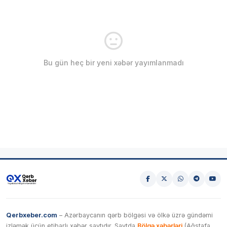
Bu gün heç bir yeni xəbər yayımlanmadı
Qerbxeber.com
– Azərbaycanın qərb bölgəsi və ölkə üzrə gündəmi
izləmək üçün etibarlı xəbər saytıdır. Saytda
Bölgə xəbərləri
(Ağstafa,