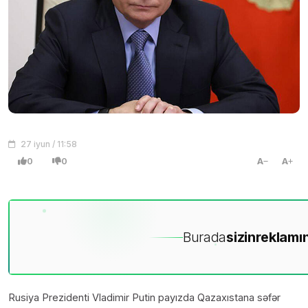
27 iyun / 11:58
0
0
A
A
Burada
sizin
reklamın
Rusiya Prezidenti Vladimir Putin payızda Qazaxıstana səfər