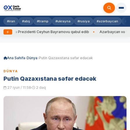
#iran
#abş
#tramp
#ukrayna
#rusiya
#azərbaycan
#h
rayna Prezidenti Ceyhun Bayramovu qəbul edib
Azərbaycan və Ukrayna
Skip
to
content
Ana Səhifə
Dünya
Putin Qazaxıstana səfər edəcək
DÜNYA
Putin Qazaxıstana səfər edəcək
27 iyun / 11:58
2 dəq