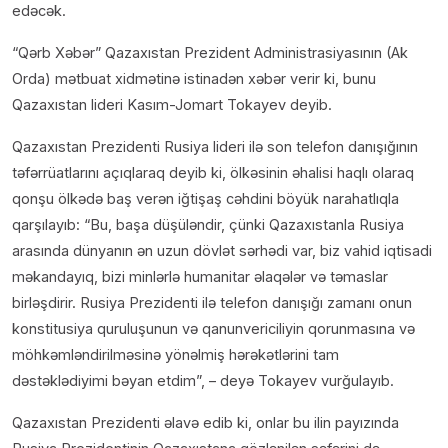
edəcək.
“Qərb Xəbər” Qazaxıstan Prezident Administrasiyasının (Ak
Orda) mətbuat xidmətinə istinadən xəbər verir ki, bunu
Qazaxıstan lideri Kasım-Jomart Tokayev deyib.
Qazaxıstan Prezidenti Rusiya lideri ilə son telefon danışığının
təfərrüatlarını açıqlaraq deyib ki, ölkəsinin əhalisi haqlı olaraq
qonşu ölkədə baş verən iğtişaş cəhdini böyük narahatlıqla
qarşılayıb: “Bu, başa düşüləndir, çünki Qazaxıstanla Rusiya
arasında dünyanın ən uzun dövlət sərhədi var, biz vahid iqtisadi
məkandayıq, bizi minlərlə humanitar əlaqələr və təmaslar
birləşdirir. Rusiya Prezidenti ilə telefon danışığı zamanı onun
konstitusiya quruluşunun və qanunvericiliyin qorunmasına və
möhkəmləndirilməsinə yönəlmiş hərəkətlərini tam
dəstəklədiyimi bəyan etdim”, – deyə Tokayev vurğulayıb.
Qazaxıstan Prezidenti əlavə edib ki, onlar bu ilin payızında