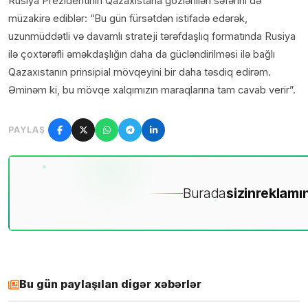
Rusiya Prezidentinin Qazaxıstana gözlənilən səfərini də
müzakirə ediblər: “Bu gün fürsətdən istifadə edərək,
uzunmüddətli və davamlı strateji tərəfdaşlıq formatında Rusiya
ilə çoxtərəfli əməkdaşlığın daha da gücləndirilməsi ilə bağlı
Qazaxıstanın prinsipial mövqeyini bir daha təsdiq edirəm.
Əminəm ki, bu mövqe xalqımızın maraqlarına tam cavab verir”.
PAYLAŞ
Burada
sizin
reklamın
Bu gün paylaşılan digər xəbərlər