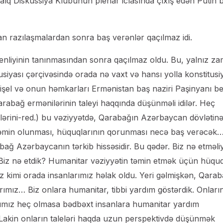
alq Diskussiya Klubunun plenar iclasında çıxış edən Putin 
n razılaşmalardan sonra baş verənlər qaçılmaz idi.
liyinin tanınmasından sonra qaçılmaz oldu. Bu, yalnız z
siyası çərçivəsində orada nə vaxt və hansı yolla konstitusi
el və onun həmkarları Ermənistan baş naziri Paşinyanı be
rabağ ermənilərinin taleyi haqqında düşünməli idilər. Heç
ilərini-red.) bu vəziyyətdə, Qarabağın Azərbaycan dövlətin
in təmin olunması, hüquqlarının qorunması necə baş verəcək
ğ Azərbaycanın tərkib hissəsidir. Bu qədər. Biz nə etməliy
Biz nə etdik? Humanitar vəziyyətin təmin etmək üçün hüquq
niz kimi orada insanlarımız həlak oldu. Yeri gəlmişkən, Qara
ımız… Biz onlara humanitar, tibbi yardım göstərdik. Onları
rımız heç olmasa bədbəxt insanlara humanitar yardım
. Lakin onların taleləri haqda uzun perspektivdə düşünmək