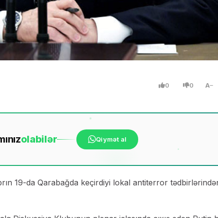
0
0
A
mınız
ola
bilər
Qiymət al
ın 19-da Qarabağda keçirdiyi lokal antiterror tədbirlərində