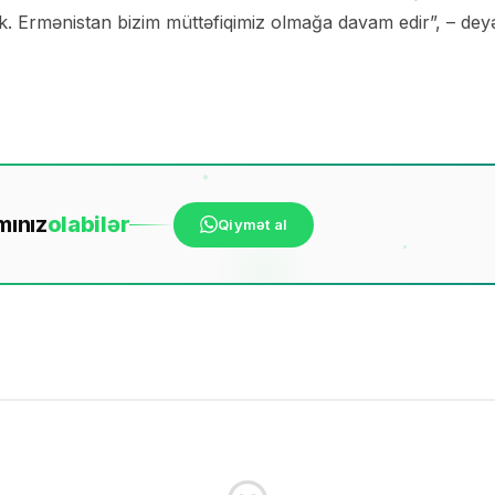
ik. Ermənistan bizim müttəfiqimiz olmağa davam edir”, – dey
mınız
ola
bilər
Qiymət al