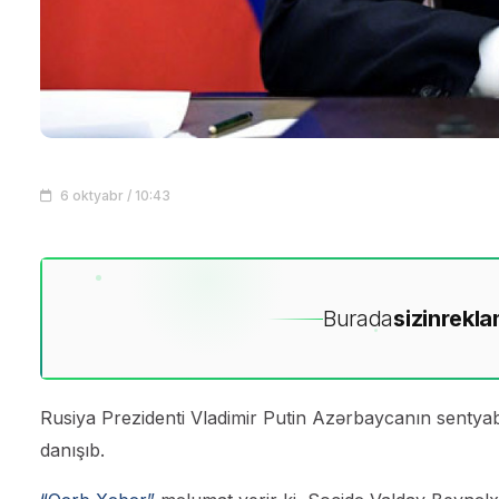
6 oktyabr / 10:43
Burada
sizin
rekla
Rusiya Prezidenti Vladimir Putin Azərbaycanın sentyabr
danışıb.