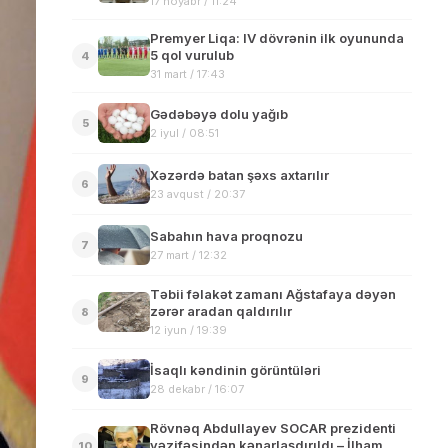
17 noyabr / 11:24
Premyer Liqa: IV dövrənin ilk oyununda
5 qol vurulub
4
31 mart / 17:43
Gədəbəyə dolu yağıb
5
2 iyul / 08:51
Xəzərdə batan şəxs axtarılır
6
23 avqust / 20:37
Sabahın hava proqnozu
7
27 mart / 12:32
Təbii fəlakət zamanı Ağstafaya dəyən
zərər aradan qaldırılır
8
12 iyun / 19:39
İsaqlı kəndinin görüntüləri
9
28 dekabr / 16:07
Rövnəq Abdullayev SOCAR prezidenti
vəzifəsindən kənarlaşdırıldı – İlham
10