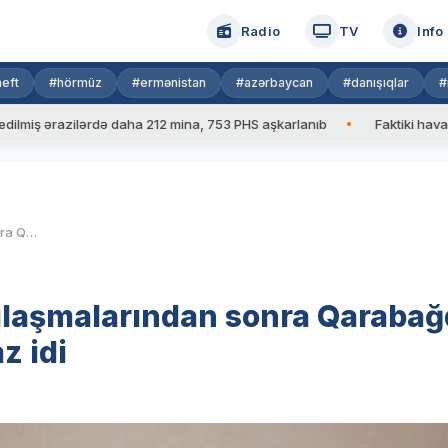
Radio
TV
Info
eft
#hörmüz
#ermənistan
#azərbaycan
#danışıqlar
#
razilərdə daha 212 mina, 753 PHS aşkarlanıb
Faktiki hava: 39 dər
Putin: Praqa və Brüssel razılaşmalarından sonra Qarabağda antiterror tədbirləri qaçılmaz idi
zılaşmalarından sonra Qaraba
z idi