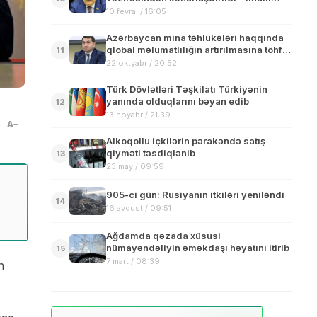
Əliyevdən sərəncam
10 fevral / 16:05
Azərbaycan mina təhlükələri haqqında
qlobal məlumatlılığın artırılmasına töhfə
11
verəcək
22 oktyabr / 20:52
Türk Dövlətləri Təşkilatı Türkiyənin
yanında olduqlarını bəyan edib
12
13 noyabr / 21:39
A
Alkoqollu içkilərin pərakəndə satış
qiyməti təsdiqlənib
13
23 may / 09:59
905-ci gün: Rusiyanın itkiləri yeniləndi
14
16 avqust / 09:51
Ağdamda qəzada xüsusi
nümayəndəliyin əməkdaşı həyatını itirib
15
7 mart / 08:39
n