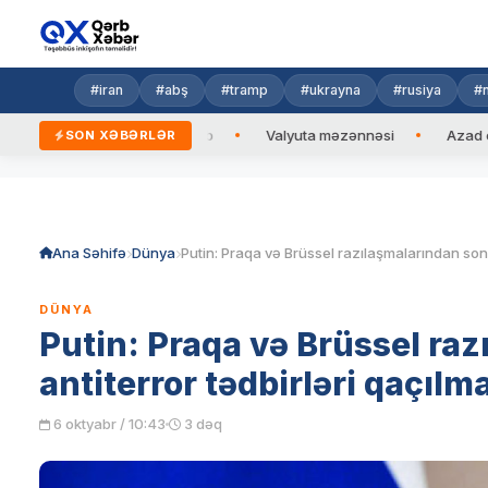
#iran
#abş
#tramp
#ukrayna
#rusiya
#n
Prezidentinə zəng edib
Valyuta məzənnəsi
Azad edilmiş ə
SON XƏBƏRLƏR
Skip
to
content
Ana Səhifə
Dünya
DÜNYA
Putin: Praqa və Brüssel ra
antiterror tədbirləri qaçılma
6 oktyabr / 10:43
3 dəq