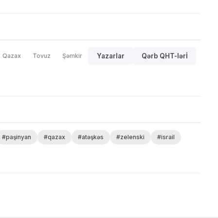
Qazax
Tovuz
Şəmkir
Yazarlar
Qərb QHT-lərİ
#paşinyan
#qazax
#atəşkəs
#zelenski
#israil