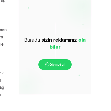
baş
aman
ya
Burada
sizin
reklamınız
ola
lə
bilər
ə
Qiymət al
…
ik
i
bağ
n