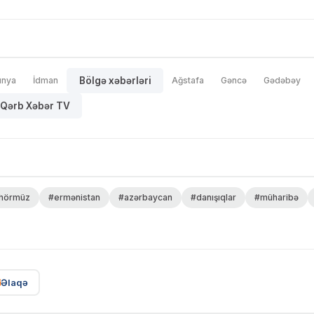
ünya
İdman
Bölgə xəbərləri
Ağstafa
Gəncə
Gədəbəy
Qərb Xəbər TV
hörmüz
#ermənistan
#azərbaycan
#danışıqlar
#müharibə
Əlaqə