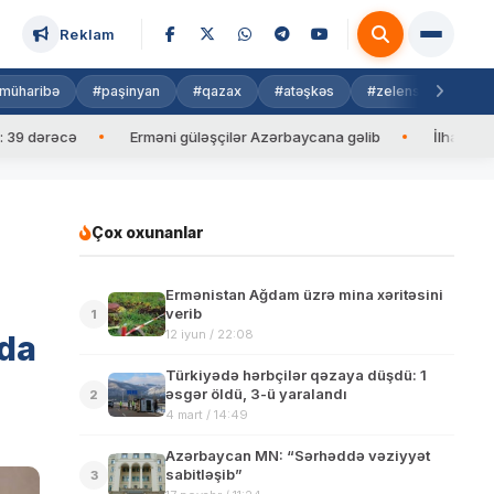
Reklam
müharibə
#paşinyan
#qazax
#atəşkəs
#zelenski
#isra
əcə
Erməni güləşçilər Azərbaycana gəlib
İlham Əliyev Maldi
Çox oxunanlar
Ermənistan Ağdam üzrə mina xəritəsini
verib
1
12 iyun / 22:08
ğda
Türkiyədə hərbçilər qəzaya düşdü: 1
əsgər öldü, 3-ü yaralandı
2
4 mart / 14:49
Azərbaycan MN: “Sərhəddə vəziyyət
sabitləşib”
3