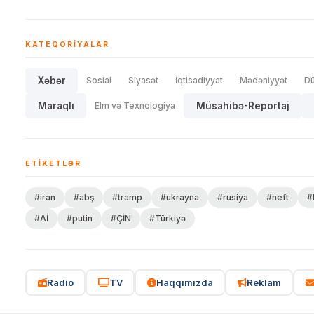
KATEQORIYALAR
Xəbər
Sosial
Siyasət
İqtisadiyyat
Mədəniyyət
D
Maraqlı
Elm və Texnologiya
Müsahibə-Reportaj
ETIKETLƏR
#iran
#abş
#tramp
#ukrayna
#rusiya
#neft
#
#Aİ
#putin
#ÇİN
#Türkiyə
Radio
TV
Haqqımızda
Reklam