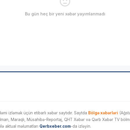
Bu gün heç bir yeni xəbər yayımlanmadı
mi izləmək üçün etibarlı xəbər saytıdır. Saytda
Bölgə xəbərləri
(Ağsta
İdman, Maraqlı, Müsahibə-Reportaj, QHT Xəbər və Qərb Xəbər TV bölmələ
ilə aktual məlumatları
Qerbxeber.com
-da izləyin.