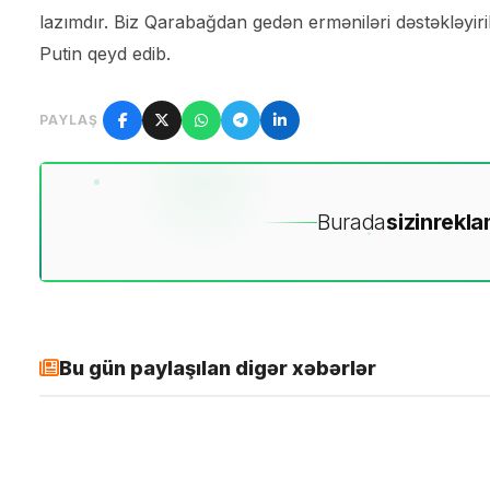
lazımdır. Biz Qarabağdan gedən erməniləri dəstəkləyir
Putin qeyd edib.
PAYLAŞ
Burada
sizin
rekla
Bu gün paylaşılan digər xəbərlər