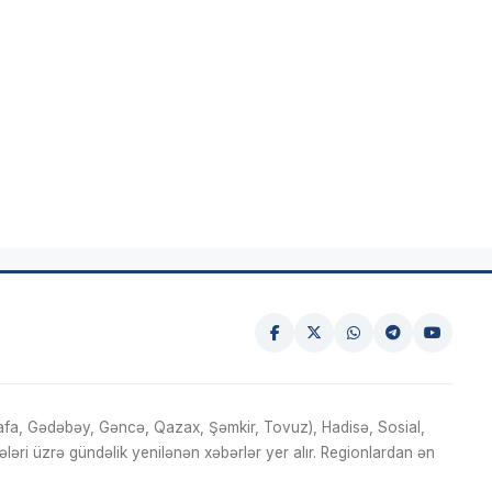
fa, Gədəbəy, Gəncə, Qazax, Şəmkir, Tovuz), Hadisə, Sosial,
ri üzrə gündəlik yenilənən xəbərlər yer alır. Regionlardan ən