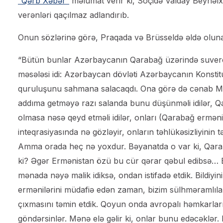
“Qərb Xəbər”
məlumat verir ki, Soçidə Valday Beynəlx
verənləri qaçılmaz adlandırıb.
Onun sözlərinə görə, Praqada və Brüsseldə əldə oluna
“Bütün bunlar Azərbaycanın Qarabağ üzərində suveren
məsələsi idi: Azərbaycan dövləti Azərbaycanın Konstitu
quruluşunu sahmana salacaqdı. Ona görə də cənab Miş
addıma getməyə razı salanda bunu düşünməli idilər, Qa
olmasa nəsə qeyd etməli idilər, onları (Qarabağ ermən
inteqrasiyasında nə gözləyir, onların təhlükəsizliyin
Amma orada heç nə yoxdur. Bəyanatda o var ki, Qaraba
ki? Əgər Ermənistan özü bu cür qərar qəbul edibsə… 
mənada nəyə malik idiksə, ondan istifadə etdik. Bildiyi
ermənilərini müdafiə edən zaman, bizim sülhməramlılar
çıxmasını təmin etdik. Qoyun onda avropalı həmkarla
göndərsinlər. Mənə elə gəlir ki, onlar bunu edəcəklər