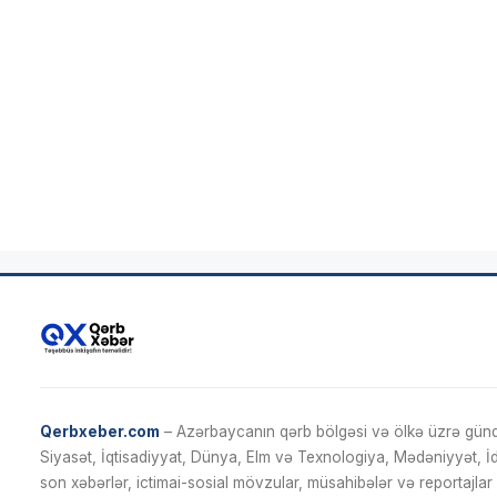
Qerbxeber.com
– Azərbaycanın qərb bölgəsi və ölkə üzrə gündə
Siyasət, İqtisadiyyat, Dünya, Elm və Texnologiya, Mədəniyyət, 
son xəbərlər, ictimai-sosial mövzular, müsahibələr və reportajlar 