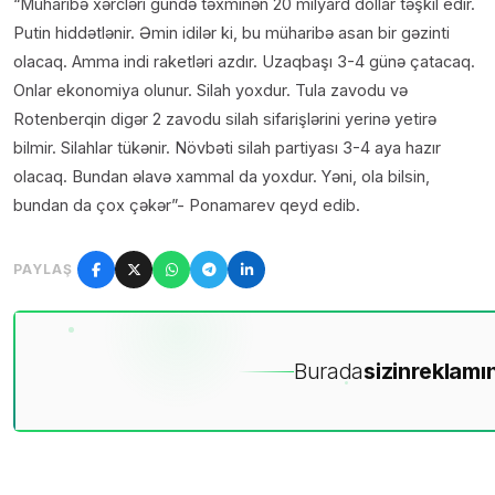
“Müharibə xərcləri gündə təxminən 20 milyard dollar təşkil edir.
Putin hiddətlənir. Əmin idilər ki, bu müharibə asan bir gəzinti
olacaq. Amma indi raketləri azdır. Uzaqbaşı 3-4 günə çatacaq.
Onlar ekonomiya olunur. Silah yoxdur. Tula zavodu və
Rotenberqin digər 2 zavodu silah sifarişlərini yerinə yetirə
bilmir. Silahlar tükənir. Növbəti silah partiyası 3-4 aya hazır
olacaq. Bundan əlavə xammal da yoxdur. Yəni, ola bilsin,
bundan da çox çəkər”- Ponamarev qeyd edib.
PAYLAŞ
Burada
sizin
reklamın