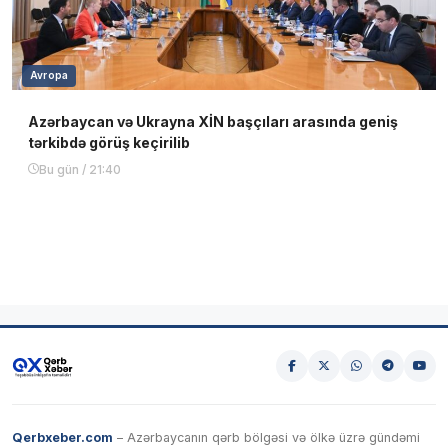
Avropa
Azərbaycan və Ukrayna XİN başçıları arasında geniş
tərkibdə görüş keçirilib
Bu gün / 21:40
Qerbxeber.com
– Azərbaycanın qərb bölgəsi və ölkə üzrə gündəmi