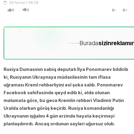
28 fevral / 08:28
0
0
A
A
Burada
sizin
reklamın
Rusiya Dumasının sabiq deputatı İlya Ponomarev bildirib
ki, Rusiyanın Ukraynaya müdaxiləsinin tam iflasa
uğraması Kreml rəhbərliyini əsl şoka salıb. Ponomarev
Facebook səhifəsində qeyd edib ki, əldə olunan
məlumata görə, bu gecə Kremlin rəhbəri Vladimir Putin
Uralda olarkən görüş keçirib. Rusiya komandanlığı
Ukraynanın işğalını 4 gün ərzində həyata keçirməyi
planlaşdırırdı. Ancaq ordunun səyləri uğursuz olub.