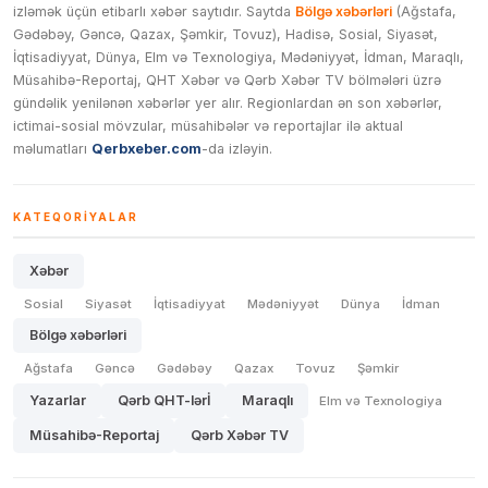
izləmək üçün etibarlı xəbər saytıdır. Saytda
Bölgə xəbərləri
(Ağstafa,
Gədəbəy, Gəncə, Qazax, Şəmkir, Tovuz), Hadisə, Sosial, Siyasət,
İqtisadiyyat, Dünya, Elm və Texnologiya, Mədəniyyət, İdman, Maraqlı,
Müsahibə-Reportaj, QHT Xəbər və Qərb Xəbər TV bölmələri üzrə
gündəlik yenilənən xəbərlər yer alır. Regionlardan ən son xəbərlər,
ictimai-sosial mövzular, müsahibələr və reportajlar ilə aktual
məlumatları
Qerbxeber.com
-da izləyin.
KATEQORIYALAR
Xəbər
Sosial
Siyasət
İqtisadiyyat
Mədəniyyət
Dünya
İdman
Bölgə xəbərləri
Ağstafa
Gəncə
Gədəbəy
Qazax
Tovuz
Şəmkir
Yazarlar
Qərb QHT-lərİ
Maraqlı
Elm və Texnologiya
Müsahibə-Reportaj
Qərb Xəbər TV