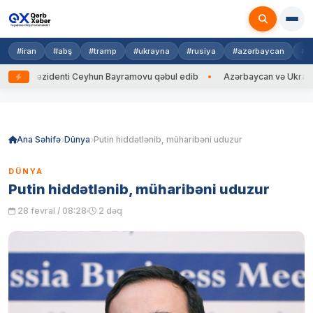
#iran
#abş
#tramp
#ukrayna
#rusiya
#azərbaycan
#h
ezidenti Ceyhun Bayramovu qəbul edib
Azərbaycan və Ukrayna XİN başç
Skip
to
content
Ana Səhifə
Dünya
Putin hiddətlənib, müharibəni uduzur
DÜNYA
Putin hiddətlənib, müharibəni uduzur
28 fevral / 08:28
2 dəq