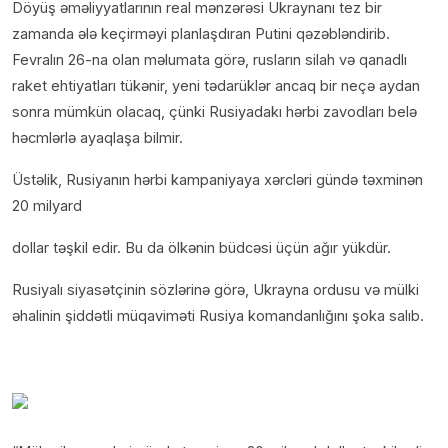
Döyüş əməliyyatlarının real mənzərəsi Ukraynanı tez bir
zamanda ələ keçirməyi planlaşdıran Putini qəzəbləndirib.
Fevralın 26-na olan məlumata görə, rusların silah və qanadlı
raket ehtiyatları tükənir, yeni tədarüklər ancaq bir neçə aydan
sonra mümkün olacaq, çünki Rusiyadakı hərbi zavodları belə
həcmlərlə ayaqlaşa bilmir.
Üstəlik, Rusiyanın hərbi kampaniyaya xərcləri gündə təxminən
20 milyard
dollar təşkil edir. Bu da ölkənin büdcəsi üçün ağır yükdür.
Rusiyalı siyasətçinin sözlərinə görə, Ukrayna ordusu və mülki
əhalinin şiddətli müqaviməti Rusiya komandanlığını şoka salıb.