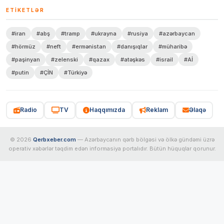
ETIKETLƏR
#iran
#abş
#tramp
#ukrayna
#rusiya
#azərbaycan
#hörmüz
#neft
#ermənistan
#danışıqlar
#müharibə
#paşinyan
#zelenski
#qazax
#atəşkəs
#israil
#Aİ
#putin
#ÇİN
#Türkiyə
Radio
TV
Haqqımızda
Reklam
Əlaqə
© 2026
Qerbxeber.com
— Azərbaycanın qərb bölgəsi və ölkə gündəmi üzrə
operativ xəbərlər təqdim edən informasiya portalıdır. Bütün hüquqlar qorunur.