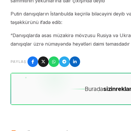
sammitinin yekunlarına dair çıxışında deyib
Putin danışıqların İstanbulda keçirilə biləcəyini deyib
təşəkkürünü ifadə edib:
“Danışıqlarda əsas müzakirə mövzusu Rusiya və Ukray
danışıqlar üzrə nümayəndə heyətləri daimi təmasdadır və
PAYLAŞ
Burada
sizin
rekla