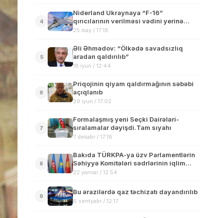
Niderland Ukraynaya “F-16”
qırıcılarının verilməsi vədini yerinə
4
yetirdi
25 may / 17:18
Əli Əhmədov: “Ölkədə savadsızlıq
aradan qaldırılıb”
5
18 iyun / 12:44
Priqojinin qiyam qaldırmağının səbəbi
açıqlanıb
6
29 iyun / 17:02
Formalaşmış yeni Seçki Dairələri-
sıralamalar dəyişdi.Tam sıyahı
7
7 dekabr / 17:18
Bakıda TÜRKPA-ya üzv Parlamentlərin
Səhiyyə Komitələri sədrlərinin iqlim
8
dəyişmələri ilə bağlı II iclası keçirilib
22 yanvar / 12:54
Bu ərazilərdə qaz təchizatı dayandırılıb
9
6 sentyabr / 12:17