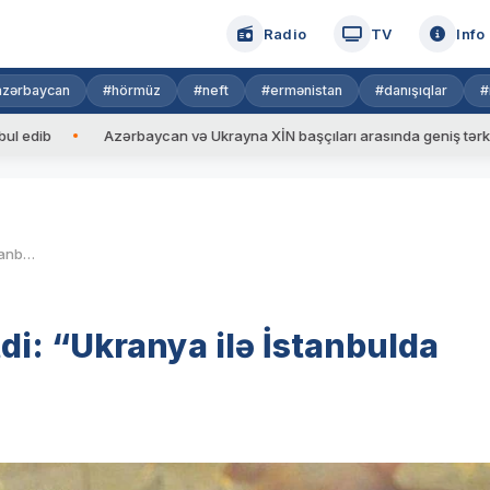
Radio
TV
Info
azərbaycan
#hörmüz
#neft
#ermənistan
#danışıqlar
#
Azərbaycan və Ukrayna XİN başçıları arasında geniş tərkibdə görüş
Putin Ərdoğana təşəkkür etdi: “Ukranya ilə İstanbulda görüşə hazırıq”
di: “Ukranya ilə İstanbulda