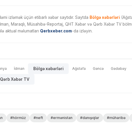
mi izləmək üçün etibarlı xəbər saytıdır. Saytda
Bölgə xəbərləri
(Ağsta
İdman, Maraqlı, Müsahibə-Reportaj, QHT Xəbər və Qərb Xəbər TV bölmələ
ilə aktual məlumatları
Qerbxeber.com
-da izləyin.
ünya
İdman
Bölgə xəbərləri
Ağstafa
Gəncə
Gədəbəy
Qərb Xəbər TV
an
#hörmüz
#neft
#ermənistan
#danışıqlar
#müharibə