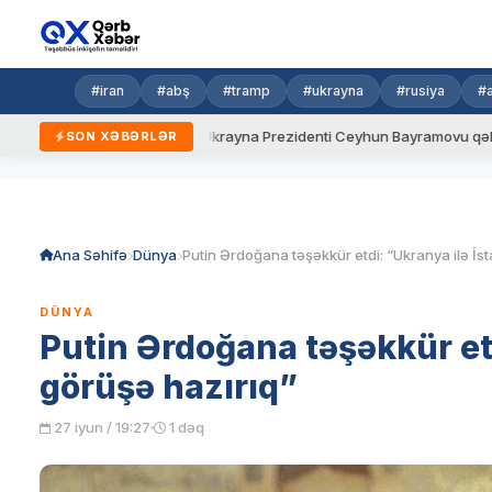
#iran
#abş
#tramp
#ukrayna
#rusiya
#
eni qaydalar
Ukrayna Prezidenti Ceyhun Bayramovu qəbul edib
SON XƏBƏRLƏR
Skip
to
content
Ana Səhifə
Dünya
DÜNYA
Putin Ərdoğana təşəkkür et
görüşə hazırıq”
27 iyun / 19:27
1 dəq