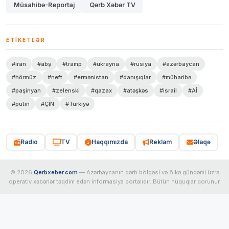
Müsahibə-Reportaj
Qərb Xəbər TV
ETIKETLƏR
#iran
#abş
#tramp
#ukrayna
#rusiya
#azərbaycan
#hörmüz
#neft
#ermənistan
#danışıqlar
#müharibə
#paşinyan
#zelenski
#qazax
#atəşkəs
#israil
#Aİ
#putin
#ÇİN
#Türkiyə
Radio
TV
Haqqımızda
Reklam
Əlaqə
© 2026
Qerbxeber.com
— Azərbaycanın qərb bölgəsi və ölkə gündəmi üzrə
operativ xəbərlər təqdim edən informasiya portalıdır. Bütün hüquqlar qorunur.