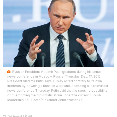
Russian President Vladimir Putin gestures during his annual
news conference in Moscow, Russia, Thursday, Dec. 17, 2015.
President Vladimir Putin says Turkey acted contrary to its own
interests by downing a Russian warplane. Speaking at a televised
news conference Thursday, Putin said that he sees no possibility
of overcoming the diplomatic strain under the current Turkish
leadership. (AP Photo/Alexander Zemlianichenko)
24 fevral / 11:45