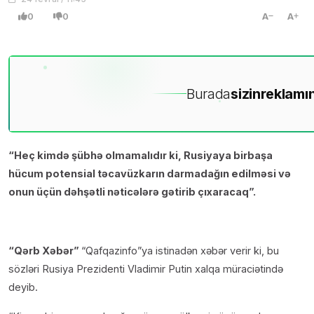
0
0
A
A
Burada
sizin
reklamın
“Heç kimdə şübhə olmamalıdır ki, Rusiyaya birbaşa
hücum potensial təcavüzkarın darmadağın edilməsi və
onun üçün dəhşətli nəticələrə gətirib çıxaracaq”.
“Qərb Xəbər”
“Qafqazinfo”ya istinadən xəbər verir ki, bu
sözləri Rusiya Prezidenti Vladimir Putin xalqa müraciətində
deyib.