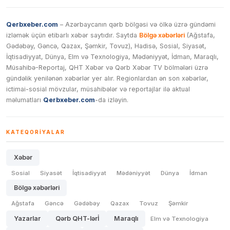
Qerbxeber.com
– Azərbaycanın qərb bölgəsi və ölkə üzrə gündəmi
izləmək üçün etibarlı xəbər saytıdır. Saytda
Bölgə xəbərləri
(Ağstafa,
Gədəbəy, Gəncə, Qazax, Şəmkir, Tovuz), Hadisə, Sosial, Siyasət,
İqtisadiyyat, Dünya, Elm və Texnologiya, Mədəniyyət, İdman, Maraqlı,
Müsahibə-Reportaj, QHT Xəbər və Qərb Xəbər TV bölmələri üzrə
gündəlik yenilənən xəbərlər yer alır. Regionlardan ən son xəbərlər,
ictimai-sosial mövzular, müsahibələr və reportajlar ilə aktual
məlumatları
Qerbxeber.com
-da izləyin.
KATEQORIYALAR
Xəbər
Sosial
Siyasət
İqtisadiyyat
Mədəniyyət
Dünya
İdman
Bölgə xəbərləri
Ağstafa
Gəncə
Gədəbəy
Qazax
Tovuz
Şəmkir
Yazarlar
Qərb QHT-lərİ
Maraqlı
Elm və Texnologiya