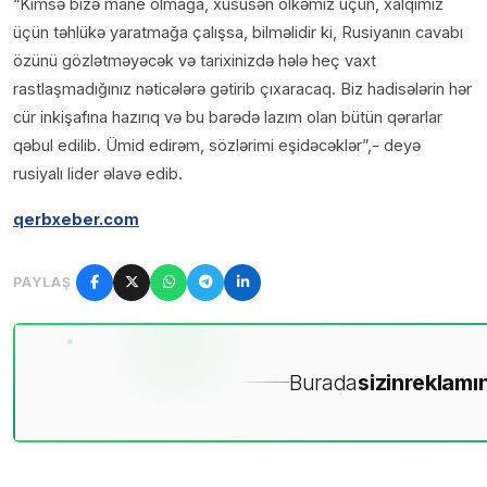
“Kimsə bizə mane olmağa, xüsusən ölkəmiz üçün, xalqımız
üçün təhlükə yaratmağa çalışsa, bilməlidir ki, Rusiyanın cavabı
özünü gözlətməyəcək və tarixinizdə hələ heç vaxt
rastlaşmadığınız nəticələrə gətirib çıxaracaq. Biz hadisələrin hər
cür inkişafına hazırıq və bu barədə lazım olan bütün qərarlar
qəbul edilib. Ümid edirəm, sözlərimi eşidəcəklər”,- deyə
rusiyalı lider əlavə edib.
qerbxeber.com
PAYLAŞ
Burada
sizin
reklamın