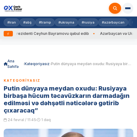
#iran
#abş
#tramp
#ukrayna
#rusiya
#azərbaycan
#h
na Prezidenti Ceyhun Bayramovu qəbul edib
Azərbaycan və Ukrayna XİN
Skip
to
content
Ana
Kateqoriyasız
Putin dünyaya meydan oxudu: Rusiyaya birbaşa hücum təcavüzkarın darmadağın edilməsi və dəhşətli nəticələrə gətirib çıxaracaq”
Səhifə
KATEQORIYASIZ
Putin dünyaya meydan oxudu: Rusiyaya
birbaşa hücum təcavüzkarın darmadağın
edilməsi və dəhşətli nəticələrə gətirib
çıxaracaq”
24 fevral / 11:45
1 dəq