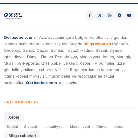
Qerbxeber.com
– Azərbaycanın qərb bölgəsi və ölkə üzrə gündəmi
izləmək üçün etibarlı xəbər saytıdır. Saytda
Bölgə xəbərləri
(Ağstafa,
Gədəbəy, Gəncə, Qazax, Şəmkir, Tovuz), Hadisə, Sosial, Siyasət,
İqtisadiyyat, Dünya, Elm və Texnologiya, Mədəniyyət, İdman, Maraqlı,
Müsahibə-Reportaj, QHT Xəbər və Qərb Xəbər TV bölmələri üzrə
gündəlik yenilənən xəbərlər yer alır. Regionlardan ən son xəbərlər,
ictimai-sosial mövzular, müsahibələr və reportajlar ilə aktual
məlumatları
Qerbxeber.com
-da izləyin.
KATEQORIYALAR
Xəbər
Sosial
Siyasət
İqtisadiyyat
Mədəniyyət
Dünya
İdman
Bölgə xəbərləri