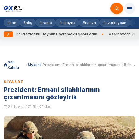
#iran
#abş
#tramp
#ukrayna
#rusiya
#azərbaycan
#h
krayna Prezidenti Ceyhun Bayramovu qəbul edib
Azərbaycan və Ukrayn
Skip
to
content
Ana
Siyasət
Prezident: Erməni silahlılarının çıxarılmasını gözləyirik
Səhifə
SIYASƏT
Prezident: Erməni silahlılarının
çıxarılmasını gözləyirik
22 fevral / 21:19
1 dəq