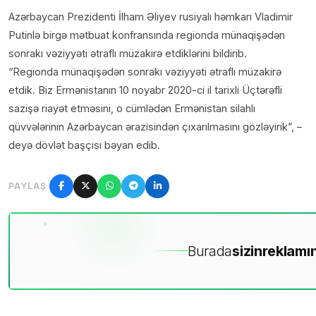
Azərbaycan Prezidenti İlham Əliyev rusiyalı həmkarı Vladimir
Putinlə birgə mətbuat konfransında regionda münaqişədən
sonrakı vəziyyəti ətraflı müzakirə etdiklərini bildirib.
“Regionda münaqişədən sonrakı vəziyyəti ətraflı müzakirə
etdik. Biz Ermənistanın 10 noyabr 2020-ci il tarixli Üçtərəfli
sazişə riayət etməsini, o cümlədən Ermənistan silahlı
qüvvələrinin Azərbaycan ərazisindən çıxarılmasını gözləyirik”, –
deyə dövlət başçısı bəyan edib.
PAYLAŞ
Burada
sizin
reklamın