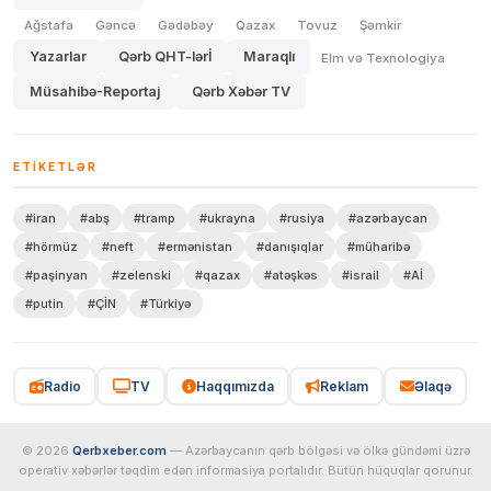
Ağstafa
Gəncə
Gədəbəy
Qazax
Tovuz
Şəmkir
Yazarlar
Qərb QHT-lərİ
Maraqlı
Elm və Texnologiya
Müsahibə-Reportaj
Qərb Xəbər TV
ETIKETLƏR
#iran
#abş
#tramp
#ukrayna
#rusiya
#azərbaycan
#hörmüz
#neft
#ermənistan
#danışıqlar
#müharibə
#paşinyan
#zelenski
#qazax
#atəşkəs
#israil
#Aİ
#putin
#ÇİN
#Türkiyə
Radio
TV
Haqqımızda
Reklam
Əlaqə
© 2026
Qerbxeber.com
— Azərbaycanın qərb bölgəsi və ölkə gündəmi üzrə
operativ xəbərlər təqdim edən informasiya portalıdır. Bütün hüquqlar qorunur.