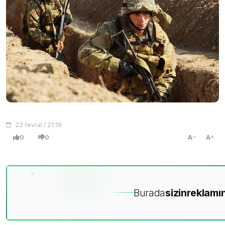
22 fevral / 21:19
0
0
A
A
Burada
sizin
reklamın