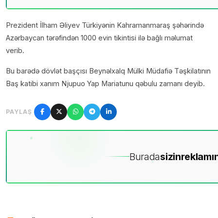
Prezident İlham Əliyev Türkiyənin Kahramanmaraş şəhərində
Azərbaycan tərəfindən 1000 evin tikintisi ilə bağlı məlumat
verib.
Bu barədə dövlət başçısı Beynəlxalq Mülki Müdafiə Təşkilatının
Baş katibi xanım Njupuo Yap Mariatunu qəbulu zamanı deyib.
PAYLAŞ
Burada
sizin
reklamın