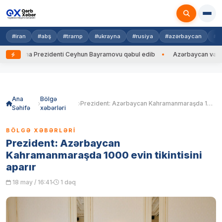
#iran
#abş
#tramp
#ukrayna
#rusiya
#azərbaycan
#h
krayna Prezidenti Ceyhun Bayramovu qəbul edib
Azərbaycan və Ukrayna
Skip
to
content
Ana
Bölgə
Prezident: Azərbaycan Kahramanmaraşda 1000 evin tikintisini aparır
Səhifə
xəbərləri
BÖLGƏ XƏBƏRLƏRI
Prezident: Azərbaycan
Kahramanmaraşda 1000 evin tikintisini
aparır
18 may / 16:41
1 dəq