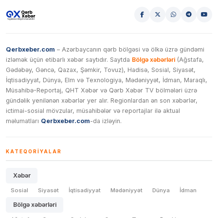
Qerbxeber.com
– Azərbaycanın qərb bölgəsi və ölkə üzrə gündəmi
izləmək üçün etibarlı xəbər saytıdır. Saytda
Bölgə xəbərləri
(Ağstafa,
Gədəbəy, Gəncə, Qazax, Şəmkir, Tovuz), Hadisə, Sosial, Siyasət,
İqtisadiyyat, Dünya, Elm və Texnologiya, Mədəniyyət, İdman, Maraqlı,
Müsahibə-Reportaj, QHT Xəbər və Qərb Xəbər TV bölmələri üzrə
gündəlik yenilənən xəbərlər yer alır. Regionlardan ən son xəbərlər,
ictimai-sosial mövzular, müsahibələr və reportajlar ilə aktual
məlumatları
Qerbxeber.com
-da izləyin.
KATEQORIYALAR
Xəbər
Sosial
Siyasət
İqtisadiyyat
Mədəniyyət
Dünya
İdman
Bölgə xəbərləri