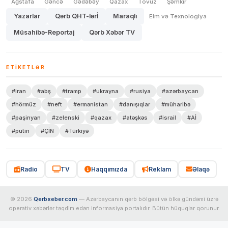
Ağstafa
Gəncə
Gədəbəy
Qazax
Tovuz
Şəmkir
Yazarlar
Qərb QHT-lərİ
Maraqlı
Elm və Texnologiya
Müsahibə-Reportaj
Qərb Xəbər TV
ETIKETLƏR
#iran
#abş
#tramp
#ukrayna
#rusiya
#azərbaycan
#hörmüz
#neft
#ermənistan
#danışıqlar
#müharibə
#paşinyan
#zelenski
#qazax
#atəşkəs
#israil
#Aİ
#putin
#ÇİN
#Türkiyə
Radio
TV
Haqqımızda
Reklam
Əlaqə
© 2026
Qerbxeber.com
— Azərbaycanın qərb bölgəsi və ölkə gündəmi üzrə
operativ xəbərlər təqdim edən informasiya portalıdır. Bütün hüquqlar qorunur.