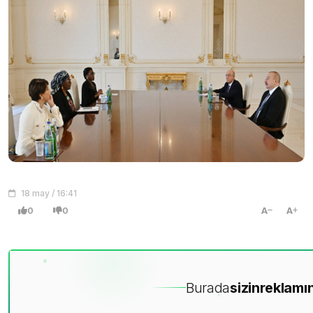
18 may / 16:41
0
0
A
A
Burada
sizin
reklamın