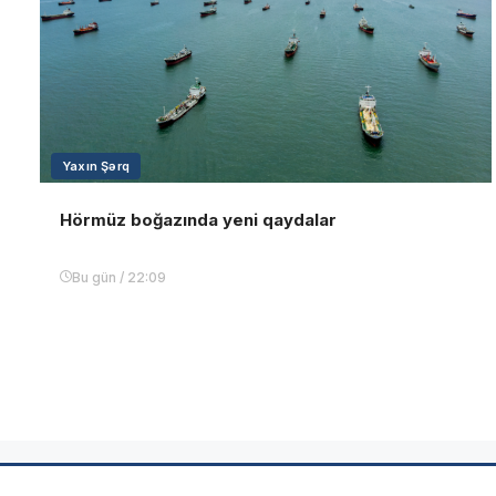
Yaxın Şərq
Hörmüz boğazında yeni qaydalar
Bu gün / 22:09