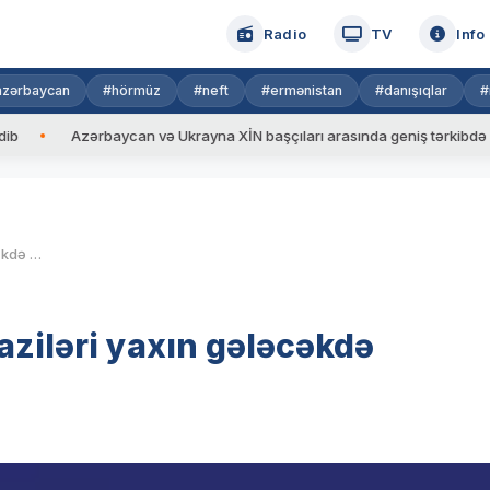
Radio
TV
Info
azərbaycan
#hörmüz
#neft
#ermənistan
#danışıqlar
#
zərbaycan və Ukrayna XİN başçıları arasında geniş tərkibdə görüş keçiri
Pentaqon Kiyevin itirdiyi əraziləri yaxın gələcəkdə qaytarması çətin olacaq
raziləri yaxın gələcəkdə