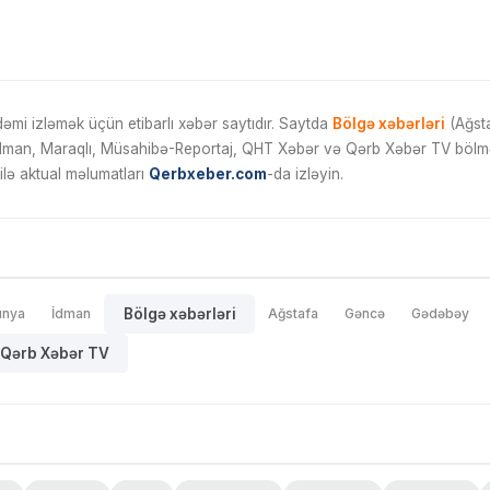
mi izləmək üçün etibarlı xəbər saytıdır. Saytda
Bölgə xəbərləri
(Ağsta
İdman, Maraqlı, Müsahibə-Reportaj, QHT Xəbər və Qərb Xəbər TV bölmələ
ilə aktual məlumatları
Qerbxeber.com
-da izləyin.
ünya
İdman
Bölgə xəbərləri
Ağstafa
Gəncə
Gədəbəy
Qərb Xəbər TV