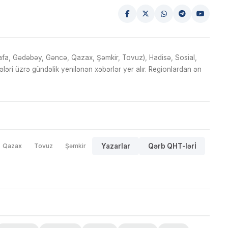
fa, Gədəbəy, Gəncə, Qazax, Şəmkir, Tovuz), Hadisə, Sosial,
ri üzrə gündəlik yenilənən xəbərlər yer alır. Regionlardan ən
Qazax
Tovuz
Şəmkir
Yazarlar
Qərb QHT-lərİ