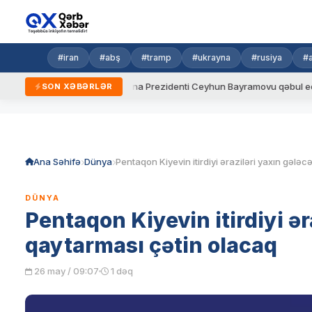
#iran
#abş
#tramp
#ukrayna
#rusiya
#
ydalar
Ukrayna Prezidenti Ceyhun Bayramovu qəbul edib
A
SON XƏBƏRLƏR
Skip
to
content
Ana Səhifə
Dünya
DÜNYA
Pentaqon Kiyevin itirdiyi ə
qaytarması çətin olacaq
26 may / 09:07
1 dəq