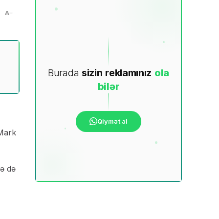
A
Burada
sizin
reklamınız
ola
bilər
Qiymət al
 Mark
rə də