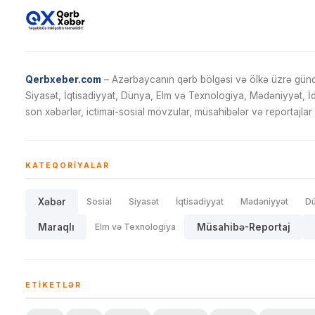
Qerbxeber.com
– Azərbaycanın qərb bölgəsi və ölkə üzrə gündə
Siyasət, İqtisadiyyat, Dünya, Elm və Texnologiya, Mədəniyyət, 
son xəbərlər, ictimai-sosial mövzular, müsahibələr və reportajlar 
KATEQORIYALAR
Xəbər
Sosial
Siyasət
İqtisadiyyat
Mədəniyyət
D
Maraqlı
Elm və Texnologiya
Müsahibə-Reportaj
ETIKETLƏR