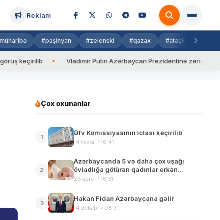
Reklam
müharibə
#paşinyan
#zelenski
#qazax
#atəşkəs
#isra
lib
Vladimir Putin Azərbaycan Prezidentinə zəng edib
Val
Çox oxunanlar
Əfv Komissiyasının iclası keçirilib
1
14 fevral / 16:41
Azərbaycanda 5 və daha çox uşağı
övladlığa götürən qadınlar erkən
2
pensiyaya çıxa biləcək
26 aprel / 16:31
Hakan Fidan Azərbaycana gəlir
3
14 dekabr / 08:31