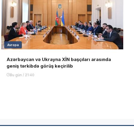
Avropa
Azərbaycan və Ukrayna XİN başçıları arasında
geniş tərkibdə görüş keçirilib
Bu gün / 21:40