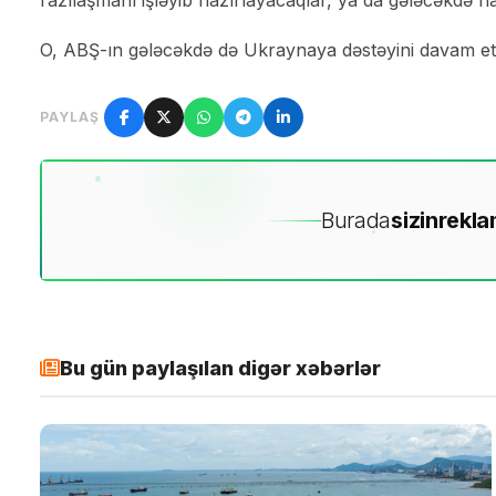
razılaşmanı işləyib hazırlayacaqlar, ya da gələcəkdə ha
O, ABŞ-ın gələcəkdə də Ukraynaya dəstəyini davam etd
PAYLAŞ
Burada
sizin
rekla
Bu gün paylaşılan digər xəbərlər