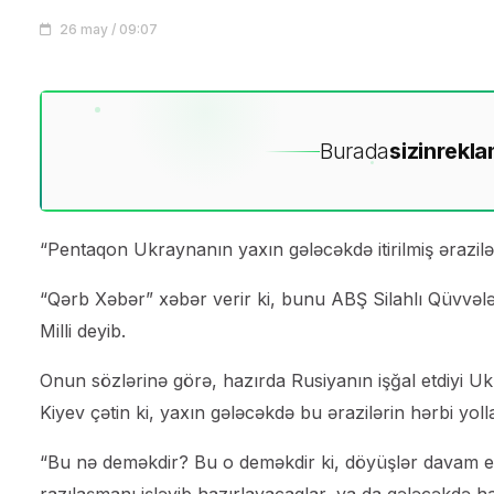
26 may / 09:07
Burada
sizin
rekla
“Pentaqon Ukraynanın yaxın gələcəkdə itirilmiş ərazilər
“Qərb Xəbər” xəbər verir ki, bunu ABŞ Silahlı Qüvvələ
Milli deyib.
Onun sözlərinə görə, hazırda Rusiyanın işğal etdiyi Uk
Kiyev çətin ki, yaxın gələcəkdə bu ərazilərin hərbi yoll
“Bu nə deməkdir? Bu o deməkdir ki, döyüşlər davam edə