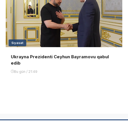
Siyasət
Ukrayna Prezidenti Ceyhun Bayramovu qəbul
edib
Bu gün / 21:49