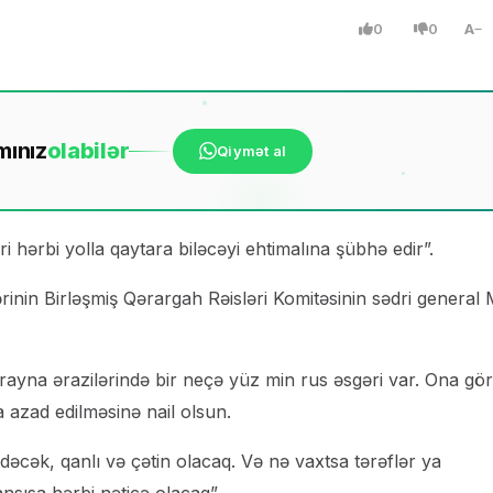
0
0
A
mınız
ola
bilər
Qiymət al
i hərbi yolla qaytara biləcəyi ehtimalına şübhə edir”.
rinin Birləşmiş Qərargah Rəisləri Komitəsinin sədri general
rayna ərazilərində bir neçə yüz min rus əsgəri var. Ona gö
a azad edilməsinə nail olsun.
cək, qanlı və çətin olacaq. Və nə vaxtsa tərəflər ya