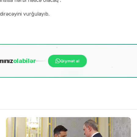
nsısa hərbi nəticə olacaq”.
irəcəyini vurğulayıb.
mınız
ola
bilər
Qiymət al