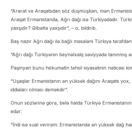
“Ararat və Araqatsdan söz düşmüşkən, mən Ermənistan
Araqat Ermənistanda, Ağrı dağı isə Türkiyədədir. Türki
yaxşıdır? Əlbəttə yaxşıdır”, – o, bildirib.
Baş nazir Ağrı dağı ilə bağlı məsələni Türkiyə tərəfdən
“Ağrı dağı Türkiyənin beynəlxalq səviyyədə tanınmış ər
Paşinyan bunu hökumətin təhsil siyasətinin nəticəsi kim
“Uşaqlar Ermənistanın ən yüksək dağını Araqats yox, A
iddiaları olması deməkdir”.
Onun sözlərinə görə, belə halda Türkiyə Ermənistanı
edər:
“İndi isə sual verirəm: Ermənistanda ən yüksək dağ ha