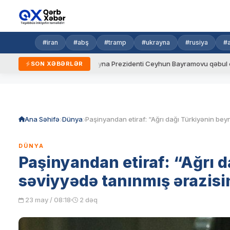
#iran
#abş
#tramp
#ukrayna
#rusiya
#
 qaydalar
Ukrayna Prezidenti Ceyhun Bayramovu qəbul edib
SON XƏBƏRLƏR
Skip
to
content
Ana Səhifə
Dünya
DÜNYA
Paşinyandan etiraf: “Ağrı 
səviyyədə tanınmış ərazisi
23 may / 08:18
2 dəq