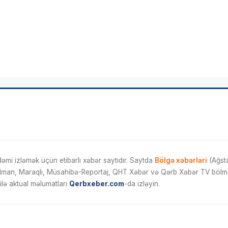
mi izləmək üçün etibarlı xəbər saytıdır. Saytda
Bölgə xəbərləri
(Ağsta
İdman, Maraqlı, Müsahibə-Reportaj, QHT Xəbər və Qərb Xəbər TV bölmələ
ilə aktual məlumatları
Qerbxeber.com
-da izləyin.