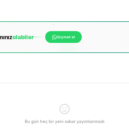
mınız
ola
bilər
Qiymət al
Bu gün heç bir yeni xəbər yayımlanmadı