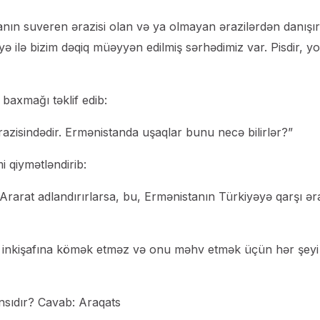
ın suveren ərazisi olan və ya olmayan ərazilərdən danışı
yə ilə bizim dəqiq müəyyən edilmiş sərhədimiz var. Pisdir, y
 baxmağı təklif edib:
azisindədir. Ermənistanda uşaqlar bunu necə bilirlər?”
i qiymətləndirib:
rarat adlandırırlarsa, bu, Ermənistanın Türkiyəyə qarşı ər
n inkişafına kömək etməz və onu məhv etmək üçün hər şeyi
nsıdır? Cavab: Araqats