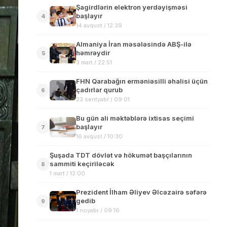
Şagirdlərin elektron yerdəyişməsi
başlayır
4
14 avqust / 12:39
Almaniya İran məsələsində ABŞ-ilə
həmrəydir
5
3 mart / 22:51
FHN Qarabağın erməniəsilli əhalisi üçün
çadırlar qurub
6
23 sentyabr / 09:01
Bu gün ali məktəblərə ixtisas seçimi
başlayır
7
16 avqust / 10:30
Şuşada TDT dövlət və hökumət başçılarının
sammiti keçiriləcək
8
1 mart / 12:00
Prezident İlham Əliyev Əlcəzairə səfərə
gedib
9
1 noyabr / 09:16