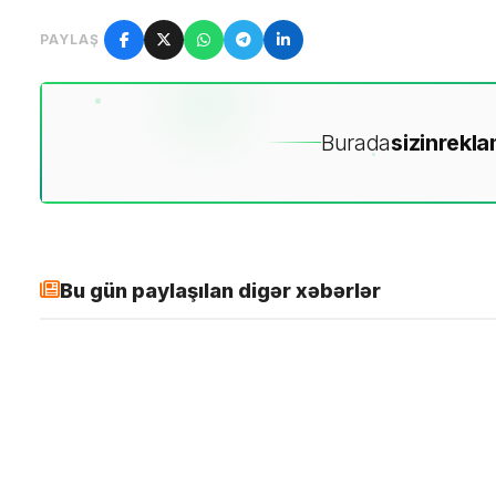
PAYLAŞ
Burada
sizin
rekla
Bu gün paylaşılan digər xəbərlər