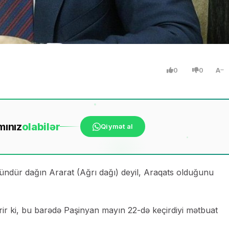
0
0
A
mınız
ola
bilər
Qiymət al
ündür dağın Ararat (Ağrı dağı) deyil, Araqats olduğunu
ir ki, bu barədə Paşinyan mayın 22-də keçirdiyi mətbuat