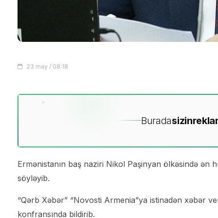
23 may / 08:18
Burada
sizin
rekla
Ermənistanın baş naziri Nikol Paşinyan ölkəsində ən h
söyləyib.
“Qərb Xəbər” “Novosti Armenia”ya istinadən xəbər ver
konfransında bildirib.