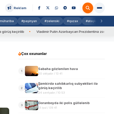
Reklam
müharibə
#paşinyan
#zelenski
#qazax
#atəşkəs
#isra
çirilib
Vladimir Putin Azərbaycan Prezidentinə zəng edib
Çox oxunanlar
Sabaha gözlənilən hava
1
20 oktyabr / 13:41
Şəmkirdə sahibkarlıq subyektləri ilə
görüş keçirilib
2
24 sentyabr / 10:53
Goranboyda iki polis güllələnib
3
13 iyul / 09:41