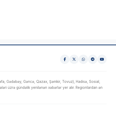
fa, Gədəbəy, Gəncə, Qazax, Şəmkir, Tovuz), Hadisə, Sosial,
ri üzrə gündəlik yenilənən xəbərlər yer alır. Regionlardan ən