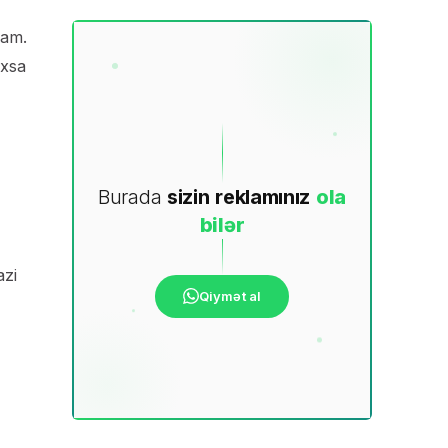
ram.
oxsa
Burada
sizin
reklamınız
ola
bilər
azi
Qiymət al