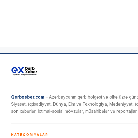
Qerbxeber.com
– Azərbaycanın qərb bölgəsi və ölkə üzrə gündə
Siyasət, İqtisadiyyat, Dünya, Elm və Texnologiya, Mədəniyyət, 
son xəbərlər, ictimai-sosial mövzular, müsahibələr və reportajlar 
KATEQORIYALAR