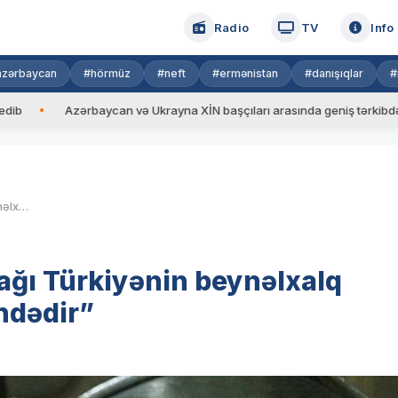
Radio
TV
Info
azərbaycan
#hörmüz
#neft
#ermənistan
#danışıqlar
#
Azərbaycan və Ukrayna XİN başçıları arasında geniş tərkibdə görüş ke
Paşinyandan etiraf: “Ağrı dağı Türkiyənin beynəlxalq səviyyədə tanınmış ərazisindədir”
dağı Türkiyənin beynəlxalq
ndədir”