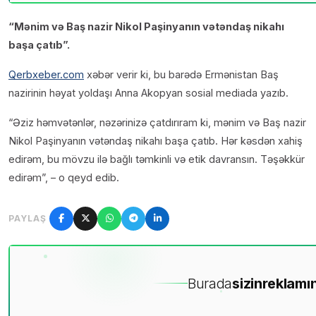
“Mənim və Baş nazir Nikol Paşinyanın vətəndaş nikahı
başa çatıb”.
Qerbxeber.com
xəbər verir ki, bu barədə Ermənistan Baş
nazirinin həyat yoldaşı Anna Akopyan sosial mediada yazıb.
“Əziz həmvətənlər, nəzərinizə çatdırıram ki, mənim və Baş nazir
Nikol Paşinyanın vətəndaş nikahı başa çatıb. Hər kəsdən xahiş
edirəm, bu mövzu ilə bağlı təmkinli və etik davransın. Təşəkkür
edirəm”, – o qeyd edib.
PAYLAŞ
Burada
sizin
reklamın