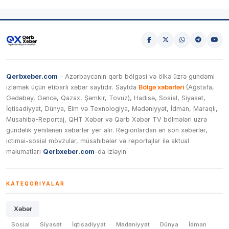
Qerbxeber.com
– Azərbaycanın qərb bölgəsi və ölkə üzrə gündəmi
izləmək üçün etibarlı xəbər saytıdır. Saytda
Bölgə xəbərləri
(Ağstafa,
Gədəbəy, Gəncə, Qazax, Şəmkir, Tovuz), Hadisə, Sosial, Siyasət,
İqtisadiyyat, Dünya, Elm və Texnologiya, Mədəniyyət, İdman, Maraqlı,
Müsahibə-Reportaj, QHT Xəbər və Qərb Xəbər TV bölmələri üzrə
gündəlik yenilənən xəbərlər yer alır. Regionlardan ən son xəbərlər,
ictimai-sosial mövzular, müsahibələr və reportajlar ilə aktual
məlumatları
Qerbxeber.com
-da izləyin.
KATEQORIYALAR
Xəbər
Sosial
Siyasət
İqtisadiyyat
Mədəniyyət
Dünya
İdman