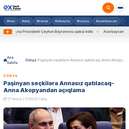
#iran
#abş
#tramp
#ukrayna
#rusiya
#azərbaycan
#h
Ukrayna Prezidenti Ceyhun Bayramovu qəbul edib
Azərbaycan və Ukray
Skip
to
content
Ana
Dünya
Paşinyan seçkilərə Annasız qatılacaq-Anna Akopyandan açıqlama
Səhifə
DÜNYA
Paşinyan seçkilərə Annasız qatılacaq-
Anna Akopyandan açıqlama
17 fevral / 11:00
1 dəq