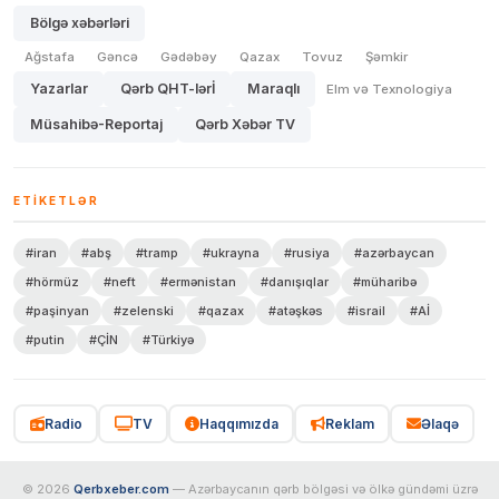
Bölgə xəbərləri
Ağstafa
Gəncə
Gədəbəy
Qazax
Tovuz
Şəmkir
Yazarlar
Qərb QHT-lərİ
Maraqlı
Elm və Texnologiya
Müsahibə-Reportaj
Qərb Xəbər TV
ETIKETLƏR
#iran
#abş
#tramp
#ukrayna
#rusiya
#azərbaycan
#hörmüz
#neft
#ermənistan
#danışıqlar
#müharibə
#paşinyan
#zelenski
#qazax
#atəşkəs
#israil
#Aİ
#putin
#ÇİN
#Türkiyə
Radio
TV
Haqqımızda
Reklam
Əlaqə
© 2026
Qerbxeber.com
— Azərbaycanın qərb bölgəsi və ölkə gündəmi üzrə