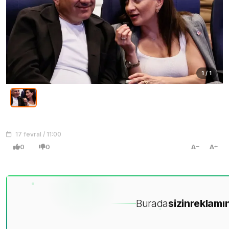
1 / 1
17 fevral / 11:00
0
0
A
A
Burada
sizin
reklamın