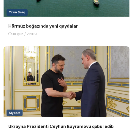
Yaxın Şərq
Hörmüz boğazında yeni qaydalar
Bu gün / 22:09
Siyasət
Ukrayna Prezidenti Ceyhun Bayramovu qəbul edib