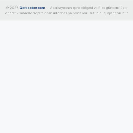
© 2026
Qerbxeber.com
— Azərbaycanın qərb bölgəsi və ölkə gündəmi üzrə
operativ xəbərlər təqdim edən informasiya portalıdır. Bütün hüquqlar qorunur.