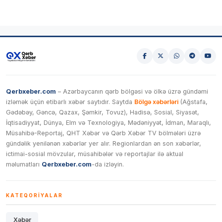
Qerbxeber.com
– Azərbaycanın qərb bölgəsi və ölkə üzrə gündəmi
izləmək üçün etibarlı xəbər saytıdır. Saytda
Bölgə xəbərləri
(Ağstafa,
Gədəbəy, Gəncə, Qazax, Şəmkir, Tovuz), Hadisə, Sosial, Siyasət,
İqtisadiyyat, Dünya, Elm və Texnologiya, Mədəniyyət, İdman, Maraqlı,
Müsahibə-Reportaj, QHT Xəbər və Qərb Xəbər TV bölmələri üzrə
gündəlik yenilənən xəbərlər yer alır. Regionlardan ən son xəbərlər,
ictimai-sosial mövzular, müsahibələr və reportajlar ilə aktual
məlumatları
Qerbxeber.com
-da izləyin.
KATEQORIYALAR
Xəbər