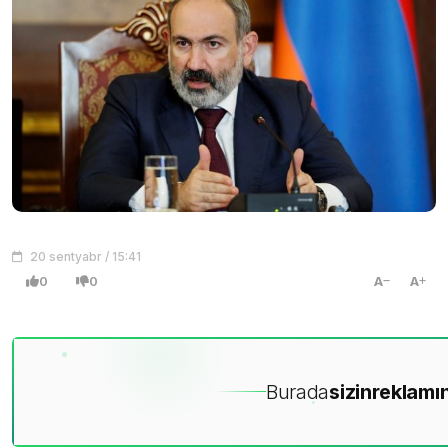
20 sentyabr / 15:41
0
0
A
A
Burada
sizin
reklamın