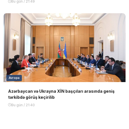
Bu gün / 21:49
Avropa
Azərbaycan və Ukrayna XİN başçıları arasında geniş
tərkibdə görüş keçirilib
Bu gün / 21:40