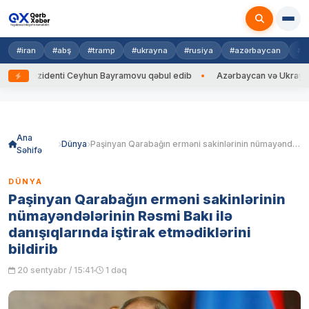
#iran
#abş
#tramp
#ukrayna
#rusiya
#azərbaycan
#h
ezidenti Ceyhun Bayramovu qəbul edib
Azərbaycan və Ukrayna XİN başç
Skip
to
content
Ana
Dünya
Paşinyan Qarabağın erməni sakinlərinin nümayəndələrinin Rəsmi Bakı ilə danışıqlarında iştirak etmədiklərini bildirib
Səhifə
DÜNYA
Paşinyan Qarabağın erməni sakinlərinin
nümayəndələrinin Rəsmi Bakı ilə
danışıqlarında iştirak etmədiklərini
bildirib
20 sentyabr / 15:41
1 dəq