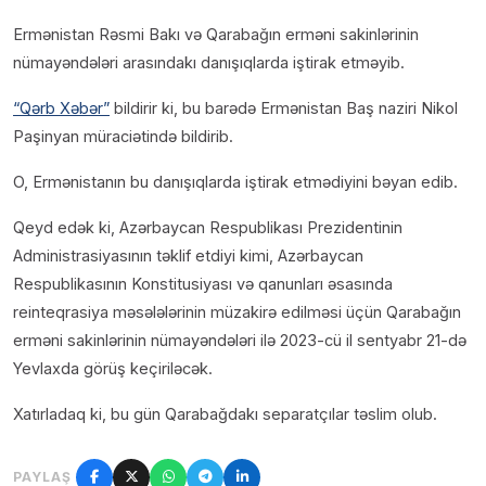
Ermənistan Rəsmi Bakı və Qarabağın erməni sakinlərinin
nümayəndələri arasındakı danışıqlarda iştirak etməyib.
“Qərb Xəbər”
bildirir ki, bu barədə Ermənistan Baş naziri Nikol
Paşinyan müraciətində bildirib.
O, Ermənistanın bu danışıqlarda iştirak etmədiyini bəyan edib.
Qeyd edək ki, Azərbaycan Respublikası Prezidentinin
Administrasiyasının təklif etdiyi kimi, Azərbaycan
Respublikasının Konstitusiyası və qanunları əsasında
reinteqrasiya məsələlərinin müzakirə edilməsi üçün Qarabağın
erməni sakinlərinin nümayəndələri ilə 2023-cü il sentyabr 21-də
Yevlaxda görüş keçiriləcək.
Xatırladaq ki, bu gün Qarabağdakı separatçılar təslim olub.
PAYLAŞ