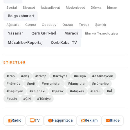
Sosial
Siyasət
İqtisadiyyat
Mədəniyyət
Dünya
İdman
Bölgə xəbərləri
Ağstafa
Gəncə
Gədəbəy
Qazax
Tovuz
Şəmkir
Yazarlar
Qərb QHT-lərİ
Maraqlı
Elm və Texnologiya
Müsahibə-Reportaj
Qərb Xəbər TV
ETIKETLƏR
#iran
#abş
#tramp
#ukrayna
#rusiya
#azərbaycan
#hörmüz
#neft
#ermənistan
#danışıqlar
#müharibə
#paşinyan
#zelenski
#qazax
#atəşkəs
#israil
#Aİ
#putin
#ÇİN
#Türkiyə
Radio
TV
Haqqımızda
Reklam
Əlaqə