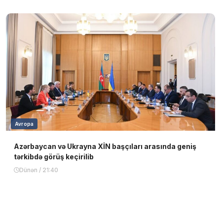
Avropa
Azərbaycan və Ukrayna XİN başçıları arasında geniş
tərkibdə görüş keçirilib
Dünən / 21:40