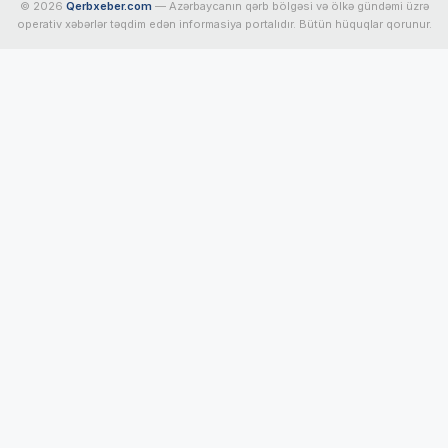
© 2026
Qerbxeber.com
— Azərbaycanın qərb bölgəsi və ölkə gündəmi üzrə
operativ xəbərlər təqdim edən informasiya portalıdır. Bütün hüquqlar qorunur.