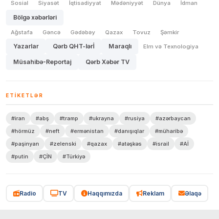
Sosial
Siyasət
İqtisadiyyat
Mədəniyyət
Dünya
İdman
Bölgə xəbərləri
Ağstafa
Gəncə
Gədəbəy
Qazax
Tovuz
Şəmkir
Yazarlar
Qərb QHT-lərİ
Maraqlı
Elm və Texnologiya
Müsahibə-Reportaj
Qərb Xəbər TV
ETIKETLƏR
#iran
#abş
#tramp
#ukrayna
#rusiya
#azərbaycan
#hörmüz
#neft
#ermənistan
#danışıqlar
#müharibə
#paşinyan
#zelenski
#qazax
#atəşkəs
#israil
#Aİ
#putin
#ÇİN
#Türkiyə
Radio
TV
Haqqımızda
Reklam
Əlaqə