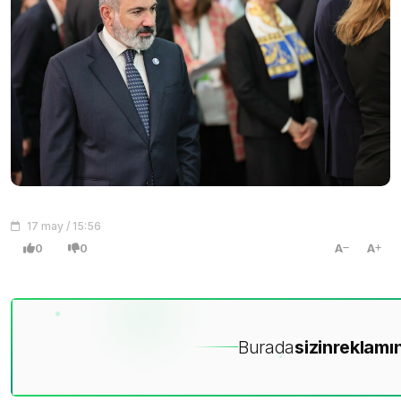
17 may / 15:56
0
0
A
A
Burada
sizin
reklamın