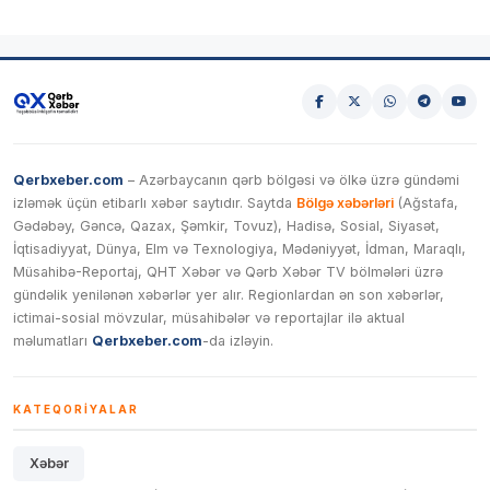
Qerbxeber.com
– Azərbaycanın qərb bölgəsi və ölkə üzrə gündəmi
izləmək üçün etibarlı xəbər saytıdır. Saytda
Bölgə xəbərləri
(Ağstafa,
Gədəbəy, Gəncə, Qazax, Şəmkir, Tovuz), Hadisə, Sosial, Siyasət,
İqtisadiyyat, Dünya, Elm və Texnologiya, Mədəniyyət, İdman, Maraqlı,
Müsahibə-Reportaj, QHT Xəbər və Qərb Xəbər TV bölmələri üzrə
gündəlik yenilənən xəbərlər yer alır. Regionlardan ən son xəbərlər,
ictimai-sosial mövzular, müsahibələr və reportajlar ilə aktual
məlumatları
Qerbxeber.com
-da izləyin.
KATEQORIYALAR
Xəbər