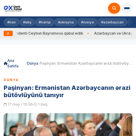
#iran
#abş
#tramp
#ukrayna
#rusiya
#azərbaycan
#h
ezidenti Ceyhun Bayramovu qəbul edib
Azərbaycan və Ukrayna XİN başçı
Skip
to
content
Ana
Dünya
Paşinyan: Ermənistan Azərbaycanın ərazi bütövlüyünü tanıyır
Səhifə
DÜNYA
Paşinyan: Ermənistan Azərbaycanın ərazi
bütövlüyünü tanıyır
17 may / 15:56
1 dəq