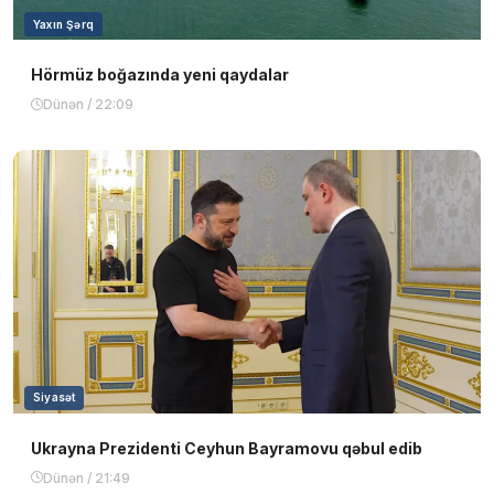
Yaxın Şərq
Hörmüz boğazında yeni qaydalar
Dünən / 22:09
Siyasət
Ukrayna Prezidenti Ceyhun Bayramovu qəbul edib
Dünən / 21:49