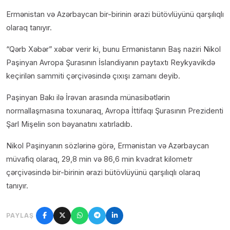
Ermənistan və Azərbaycan bir-birinin ərazi bütövlüyünü qarşılıqlı
olaraq tanıyır.
“Qərb Xəbər” xəbər verir ki, bunu Ermənistanın Baş naziri Nikol
Paşinyan Avropa Şurasının İslandiyanın paytaxtı Reykyavikdə
keçirilən sammiti çərçivəsində çıxışı zamanı deyib.
Paşinyan Bakı ilə İrəvan arasında münasibətlərin
normallaşmasına toxunaraq, Avropa İttifaqı Şurasının Prezidenti
Şarl Mişelin son bəyanatını xatırladıb.
Nikol Paşinyanın sözlərinə görə, Ermənistan və Azərbaycan
müvafiq olaraq, 29,8 min və 86,6 min kvadrat kilometr
çərçivəsində bir-birinin ərazi bütövlüyünü qarşılıqlı olaraq
tanıyır.
PAYLAŞ