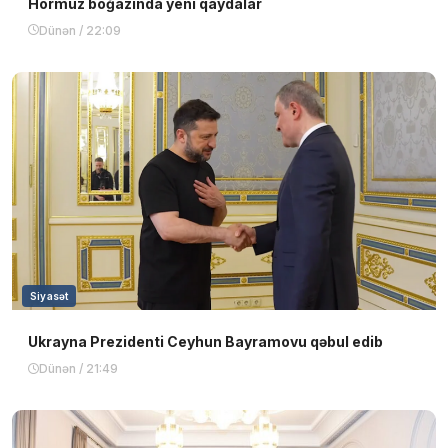
Hörmüz boğazında yeni qaydalar
Dünən / 22:09
Siyasət
Ukrayna Prezidenti Ceyhun Bayramovu qəbul edib
Dünən / 21:49