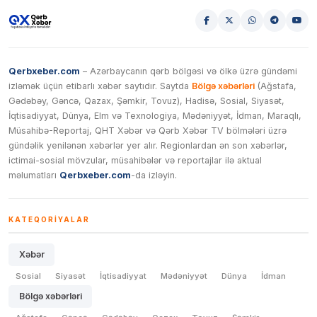
Qerbxeber.com
– Azərbaycanın qərb bölgəsi və ölkə üzrə gündəmi
izləmək üçün etibarlı xəbər saytıdır. Saytda
Bölgə xəbərləri
(Ağstafa,
Gədəbəy, Gəncə, Qazax, Şəmkir, Tovuz), Hadisə, Sosial, Siyasət,
İqtisadiyyat, Dünya, Elm və Texnologiya, Mədəniyyət, İdman, Maraqlı,
Müsahibə-Reportaj, QHT Xəbər və Qərb Xəbər TV bölmələri üzrə
gündəlik yenilənən xəbərlər yer alır. Regionlardan ən son xəbərlər,
ictimai-sosial mövzular, müsahibələr və reportajlar ilə aktual
məlumatları
Qerbxeber.com
-da izləyin.
KATEQORIYALAR
Xəbər
Sosial
Siyasət
İqtisadiyyat
Mədəniyyət
Dünya
İdman
Bölgə xəbərləri