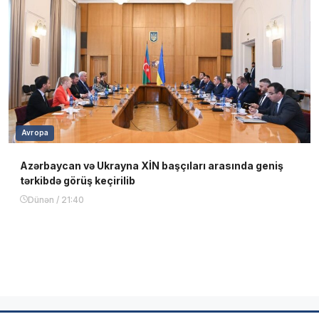
Avropa
Azərbaycan və Ukrayna XİN başçıları arasında geniş
tərkibdə görüş keçirilib
Dünən / 21:40