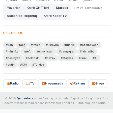
Ağstafa
Gəncə
Gədəbəy
Qazax
Tovuz
Şəmkir
Yazarlar
Qərb QHT-lərİ
Maraqlı
Elm və Texnologiya
Müsahibə-Reportaj
Qərb Xəbər TV
ETIKETLƏR
#iran
#abş
#tramp
#ukrayna
#rusiya
#azərbaycan
#hörmüz
#neft
#ermənistan
#danışıqlar
#müharibə
#paşinyan
#zelenski
#qazax
#atəşkəs
#israil
#Aİ
#putin
#ÇİN
#Türkiyə
Radio
TV
Haqqımızda
Reklam
Əlaqə
© 2026
Qerbxeber.com
— Azərbaycanın qərb bölgəsi və ölkə gündəmi üzrə
operativ xəbərlər təqdim edən informasiya portalıdır. Bütün hüquqlar qorunur.