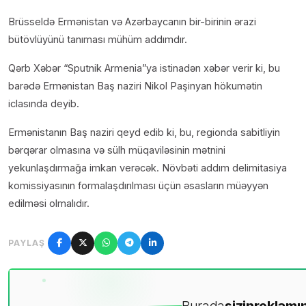
Brüsseldə Ermənistan və Azərbaycanın bir-birinin ərazi
bütövlüyünü tanıması mühüm addımdır.
Qərb Xəbər “Sputnik Armenia”ya istinadən xəbər verir ki, bu
barədə Ermənistan Baş naziri Nikol Paşinyan hökumətin
iclasında deyib.
Ermənistanın Baş naziri qeyd edib ki, bu, regionda sabitliyin
bərqərar olmasına və sülh müqaviləsinin mətnini
yekunlaşdırmağa imkan verəcək. Növbəti addım delimitasiya
komissiyasının formalaşdırılması üçün əsasların müəyyən
edilməsi olmalıdır.
PAYLAŞ
Burada
sizin
reklamın