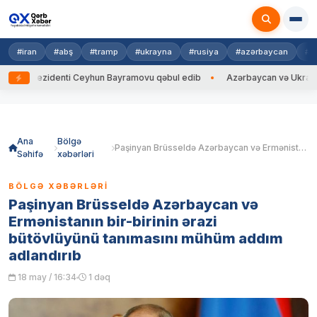
#iran
#abş
#tramp
#ukrayna
#rusiya
#azərbaycan
#h
rezidenti Ceyhun Bayramovu qəbul edib
Azərbaycan və Ukrayna XİN baş
Skip
to
content
Ana
Bölgə
Paşinyan Brüsseldə Azərbaycan və Ermənistanın bir-birinin ərazi bütövlüyünü tanımasını mühüm addım adlandırıb
Səhifə
xəbərləri
BÖLGƏ XƏBƏRLƏRI
Paşinyan Brüsseldə Azərbaycan və
Ermənistanın bir-birinin ərazi
bütövlüyünü tanımasını mühüm addım
adlandırıb
18 may / 16:34
1 dəq