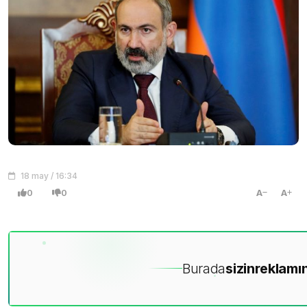
18 may / 16:34
0
0
A
A
Burada
sizin
reklamın