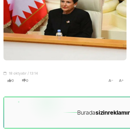
18 oktyabr / 13:14
0
0
A
A
Burada
sizin
reklamın