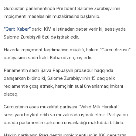
Gürcüstan parlamentində Prezident Salome Zurabişvilinin
impiçmenti məsələsinin müzakirəsinə başlanılıb.
“Qərb Xəbər”
xarici KİV-ə istinadən xəbər verir ki, sessiyada
Salome Zurabişvili özü də iştirak edir.
Hazırda impiçment təqdimatının müəllifi, hakim “Gürcü Arzusu”
partiyasının sədri İrakli Kobaxidze çıxış edir.
Parlamentin sədri Şalva Papuaşvili prosedur haqqında
danışarkən bildirib ki, Salome Zurabişvilinin 15 dəqiqəlik
reqlamentlə çıxış etmək, həmçinin sual ünvanlamaq imkanı
olacaq.
Gürcüstanın əsas müxalifət partiyası “Vahid Milli Hərəkat”
sessiyanı boykot edib və müzakirədə iştirak etmir. Partiya bu
barədə parlamentin spikerinə ünvanladığı məktubda bildirib.
Hakim partiyanın Prezidentin impiçmenti üçün 100 deputatın