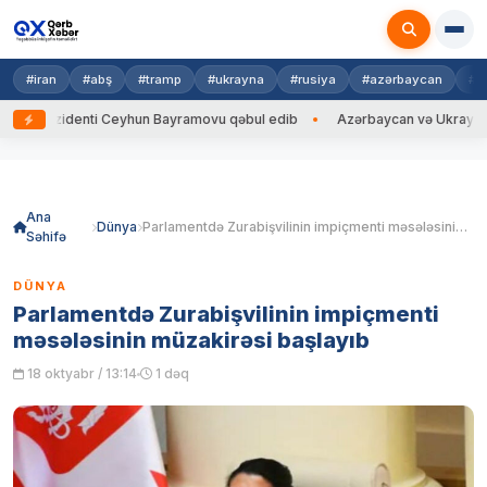
#iran
#abş
#tramp
#ukrayna
#rusiya
#azərbaycan
#h
zidenti Ceyhun Bayramovu qəbul edib
Azərbaycan və Ukrayna XİN başçı
Skip
to
content
Ana
Dünya
Parlamentdə Zurabişvilinin impiçmenti məsələsinin müzakirəsi başlayıb
Səhifə
DÜNYA
Parlamentdə Zurabişvilinin impiçmenti
məsələsinin müzakirəsi başlayıb
18 oktyabr / 13:14
1 dəq