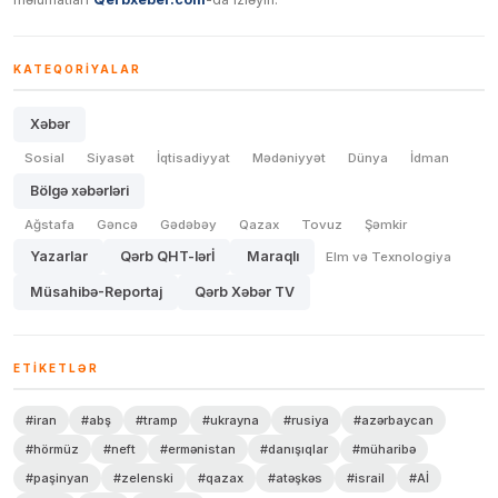
KATEQORIYALAR
Xəbər
Sosial
Siyasət
İqtisadiyyat
Mədəniyyət
Dünya
İdman
Bölgə xəbərləri
Ağstafa
Gəncə
Gədəbəy
Qazax
Tovuz
Şəmkir
Yazarlar
Qərb QHT-lərİ
Maraqlı
Elm və Texnologiya
Müsahibə-Reportaj
Qərb Xəbər TV
ETIKETLƏR
#iran
#abş
#tramp
#ukrayna
#rusiya
#azərbaycan
#hörmüz
#neft
#ermənistan
#danışıqlar
#müharibə
#paşinyan
#zelenski
#qazax
#atəşkəs
#israil
#Aİ