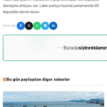
dəstəyinə ehtiyacı var. Lakin partiya hazırda parlamentdə 85
deputatla təmsil olunur.
PAYLAŞ
Burada
sizin
reklamın
Bu gün paylaşılan digər xəbərlər