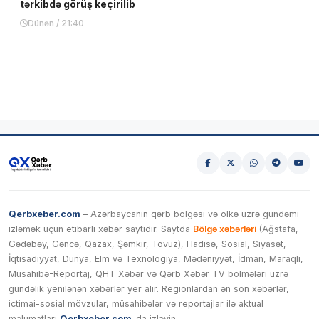
tərkibdə görüş keçirilib
Dünən / 21:40
Qerbxeber.com
– Azərbaycanın qərb bölgəsi və ölkə üzrə gündəmi
izləmək üçün etibarlı xəbər saytıdır. Saytda
Bölgə xəbərləri
(Ağstafa,
Gədəbəy, Gəncə, Qazax, Şəmkir, Tovuz), Hadisə, Sosial, Siyasət,
İqtisadiyyat, Dünya, Elm və Texnologiya, Mədəniyyət, İdman, Maraqlı,
Müsahibə-Reportaj, QHT Xəbər və Qərb Xəbər TV bölmələri üzrə
gündəlik yenilənən xəbərlər yer alır. Regionlardan ən son xəbərlər,
ictimai-sosial mövzular, müsahibələr və reportajlar ilə aktual
məlumatları
Qerbxeber.com
-da izləyin.