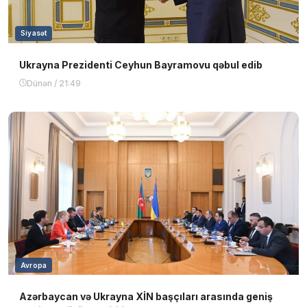
Siyasət
Ukrayna Prezidenti Ceyhun Bayramovu qəbul edib
Dünən / 21:49
Avropa
Azərbaycan və Ukrayna XİN başçıları arasında geniş