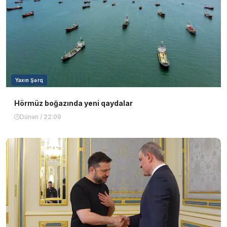
Yaxın Şərq
Hörmüz boğazında yeni qaydalar
Dünən / 22:09