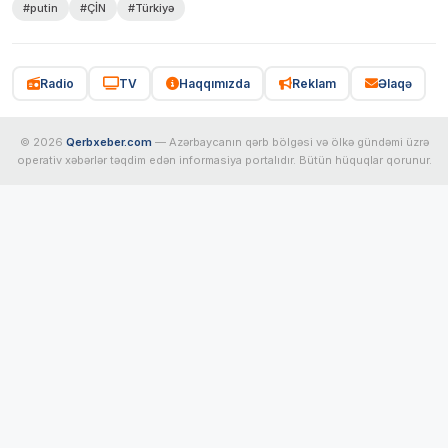
#putin
#ÇİN
#Türkiyə
Radio
TV
Haqqımızda
Reklam
Əlaqə
© 2026
Qerbxeber.com
— Azərbaycanın qərb bölgəsi və ölkə gündəmi üzrə
operativ xəbərlər təqdim edən informasiya portalıdır. Bütün hüquqlar qorunur.