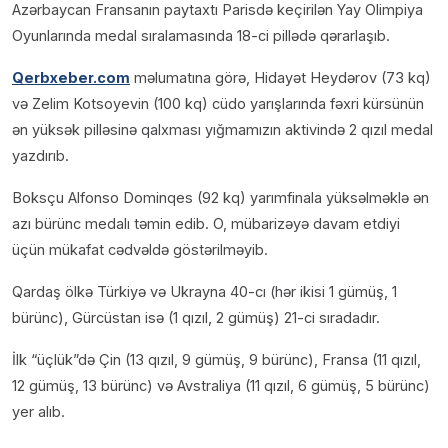
Azərbaycan Fransanın paytaxtı Parisdə keçirilən Yay Olimpiya
Oyunlarında medal sıralamasında 18-ci pillədə qərarlaşıb.
Qerbxeber.com
məlumatına görə, Hidayət Heydərov (73 kq)
və Zelim Kotsoyevin (100 kq) cüdo yarışlarında fəxri kürsünün
ən yüksək pilləsinə qalxması yığmamızın aktivində 2 qızıl medal
yazdırıb.
Boksçu Alfonso Dominqes (92 kq) yarımfinala yüksəlməklə ən
azı bürünc medalı təmin edib. O, mübarizəyə davam etdiyi
üçün mükafat cədvəldə göstərilməyib.
Qardaş ölkə Türkiyə və Ukrayna 40-cı (hər ikisi 1 gümüş, 1
bürünc), Gürcüstan isə (1 qızıl, 2 gümüş) 21-ci sıradadır.
İlk “üçlük”də Çin (13 qızıl, 9 gümüş, 9 bürünc), Fransa (11 qızıl,
12 gümüş, 13 bürünc) və Avstraliya (11 qızıl, 6 gümüş, 5 bürünc)
yer alıb.