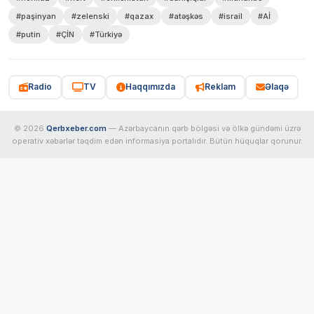
#paşinyan
#zelenski
#qazax
#atəşkəs
#israil
#Aİ
#putin
#ÇİN
#Türkiyə
Radio
TV
Haqqımızda
Reklam
Əlaqə
© 2026
Qerbxeber.com
— Azərbaycanın qərb bölgəsi və ölkə gündəmi üzrə
operativ xəbərlər təqdim edən informasiya portalıdır. Bütün hüquqlar qorunur.