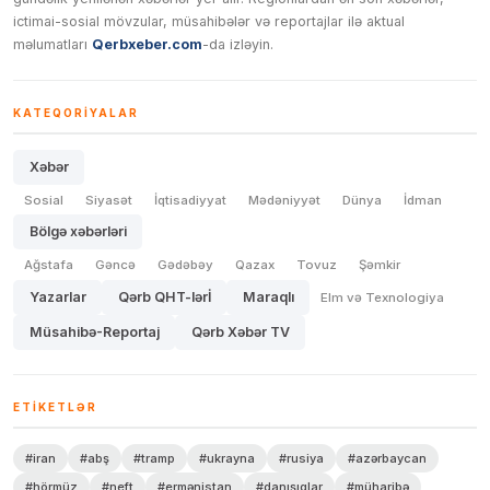
ictimai-sosial mövzular, müsahibələr və reportajlar ilə aktual
məlumatları
Qerbxeber.com
-da izləyin.
KATEQORIYALAR
Xəbər
Sosial
Siyasət
İqtisadiyyat
Mədəniyyət
Dünya
İdman
Bölgə xəbərləri
Ağstafa
Gəncə
Gədəbəy
Qazax
Tovuz
Şəmkir
Yazarlar
Qərb QHT-lərİ
Maraqlı
Elm və Texnologiya
Müsahibə-Reportaj
Qərb Xəbər TV
ETIKETLƏR
#iran
#abş
#tramp
#ukrayna
#rusiya
#azərbaycan
#hörmüz
#neft
#ermənistan
#danışıqlar
#müharibə