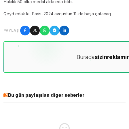
Hələlik 50 ölkə medal əldə edə bilib.
Qeyd edək ki, Paris-2024 avqustun 11-də başa çatacaq.
PAYLAŞ
Burada
sizin
reklamın
Bu gün paylaşılan digər xəbərlər