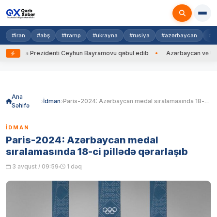
#iran
#abş
#tramp
#ukrayna
#rusiya
#azərbaycan
#h
rayna Prezidenti Ceyhun Bayramovu qəbul edib
Azərbaycan və Ukrayna 
Skip
to
content
Ana
İdman
Paris-2024: Azərbaycan medal sıralamasında 18-ci pillədə qərarlaşıb
Səhifə
İDMAN
Paris-2024: Azərbaycan medal
sıralamasında 18-ci pillədə qərarlaşıb
3 avqust / 09:59
1 dəq