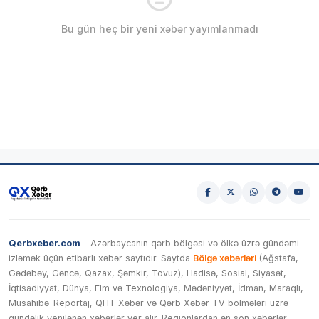
Bu gün heç bir yeni xəbər yayımlanmadı
Qerbxeber.com
– Azərbaycanın qərb bölgəsi və ölkə üzrə gündəmi
izləmək üçün etibarlı xəbər saytıdır. Saytda
Bölgə xəbərləri
(Ağstafa,
Gədəbəy, Gəncə, Qazax, Şəmkir, Tovuz), Hadisə, Sosial, Siyasət,
İqtisadiyyat, Dünya, Elm və Texnologiya, Mədəniyyət, İdman, Maraqlı,
Müsahibə-Reportaj, QHT Xəbər və Qərb Xəbər TV bölmələri üzrə
gündəlik yenilənən xəbərlər yer alır. Regionlardan ən son xəbərlər,