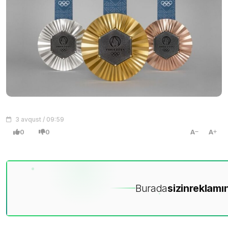
3 avqust / 09:59
0
0
A
A
Burada
sizin
reklamın