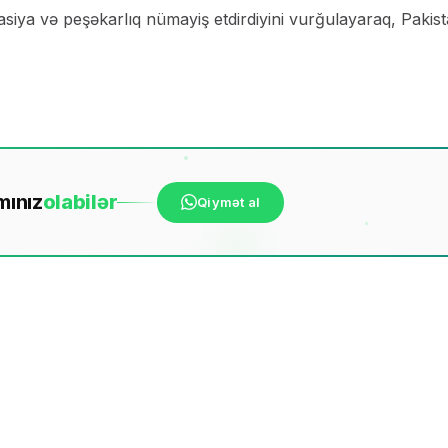
siya və peşəkarlıq nümayiş etdirdiyini vurğulayaraq, Pakis
mınız
ola
bilər
Qiymət al