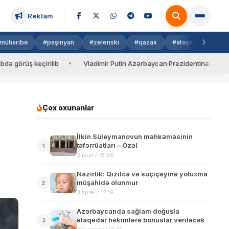
Reklam
müharibə
#paşinyan
#zelenski
#qazax
#atəşkəs
#isra
ş keçirilib
Vladimir Putin Azərbaycan Prezidentinə zəng edib
Çox oxunanlar
İlkin Süleymanovun məhkəməsinin
təfərrüatları – Özəl
1
2 iyun / 18:56
Nazirlik: Qızılca və suçiçəyinə yoluxma
müşahidə olunmur
2
3 aprel / 12:19
Azərbaycanda sağlam doğuşla
əlaqədar həkimlərə bonuslar veriləcək
3