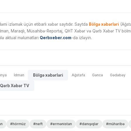
mi izləmək üçün etibarlı xəbər saytıdır. Saytda
Bölgə xəbərləri
(Ağsta
İdman, Maraqlı, Müsahibə-Reportaj, QHT Xəbər və Qərb Xəbər TV bölmələ
ilə aktual məlumatları
Qerbxeber.com
-da izləyin.
ünya
İdman
Bölgə xəbərləri
Ağstafa
Gəncə
Gədəbəy
Qərb Xəbər TV
an
#hörmüz
#neft
#ermənistan
#danışıqlar
#müharibə