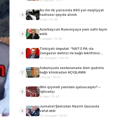
30 yanvar / 12:17
Bu ilin ilk yarısında 885 yol-nəqliyyat
hadisəsi qeydə alınıb
4
11 iyul / 15:48
Azərbaycan Rumıniyaya yeni səfir təyin
edib
5
9 dekabr / 12:35
Türkiyəli deputat: “NATO PA-da
Zəngəzur dəhlizi ilə bağlı təklifimiz
6
qəbul edilib”
29 sentyabr / 09:39
Sabunçuda xəstəxanada ölən qadınla
bağlı klinikadan AÇIQLAMA
7
2 fevral / 14:03
Ətin qiyməti yenidən qalxacaqmı? –
İqtisadçı
8
16 may / 15:42
Jurnalist Şəmistan Nəzirli Qazaxda
vəfat etdi
9
20 sentyabr / 15:53