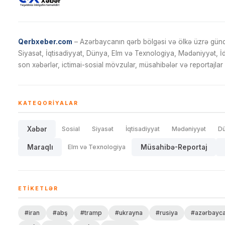
Qerbxeber.com
– Azərbaycanın qərb bölgəsi və ölkə üzrə gündə
Siyasət, İqtisadiyyat, Dünya, Elm və Texnologiya, Mədəniyyət, 
son xəbərlər, ictimai-sosial mövzular, müsahibələr və reportajlar 
KATEQORIYALAR
Xəbər
Sosial
Siyasət
İqtisadiyyat
Mədəniyyət
D
Maraqlı
Elm və Texnologiya
Müsahibə-Reportaj
ETIKETLƏR
#iran
#abş
#tramp
#ukrayna
#rusiya
#azərbayc