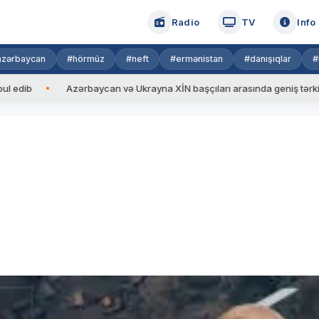
Radio
TV
Info
azərbaycan
#hörmüz
#neft
#ermənistan
#danışıqlar
#
Azərbaycan və Ukrayna XİN başçıları arasında geniş tərkibdə görü