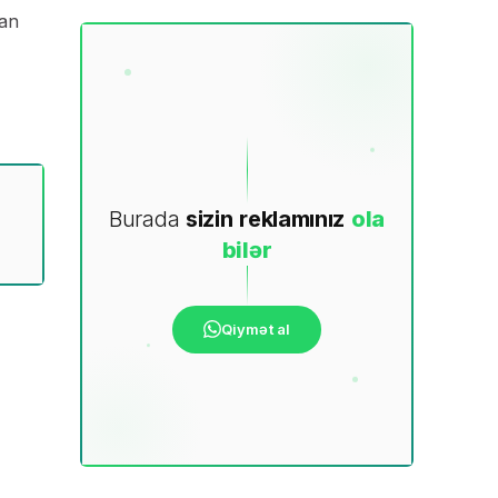
tan
Burada
sizin
reklamınız
ola
bilər
Qiymət al