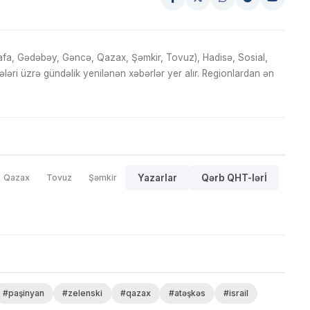
fa, Gədəbəy, Gəncə, Qazax, Şəmkir, Tovuz), Hadisə, Sosial,
ri üzrə gündəlik yenilənən xəbərlər yer alır. Regionlardan ən
Qazax
Tovuz
Şəmkir
Yazarlar
Qərb QHT-lərİ
#paşinyan
#zelenski
#qazax
#atəşkəs
#israil