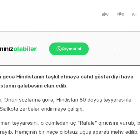
0
0
A
mınız
ola
bilər
Qiymət al
n gecə Hindistanın təşkil etməyə cəhd göstərdiyi hava
tanın qələbəsini elan edib.
i, Onun sözlərinə görə, Hindistan 80 döyüş təyyarəsi ilə
Sialkota zərbələr endirməyə çalışıb.
şmən təyyarəsini, o cümlədən üç “Rafale” qırıcısını vurub, b
rayıb. Həmçinin bir neçə pilotsuz uçuş aparatı məhv edilib.