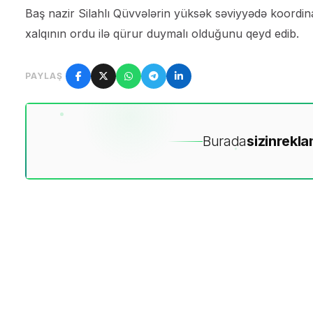
Baş nazir Silahlı Qüvvələrin yüksək səviyyədə koordina
xalqının ordu ilə qürur duymalı olduğunu qeyd edib.
PAYLAŞ
Burada
sizin
rekla