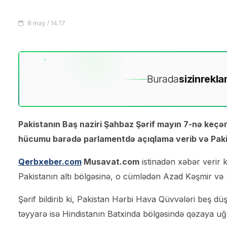
8 may / 14:17
Burada
sizin
rekla
Pakistanın Baş naziri Şahbaz Şərif mayın 7-nə keçə
hücumu barədə parlamentdə açıqlama verib və Pakis
Qerbxeber.com
Musavat.com
istinadən xəbər verir k
Pakistanın altı bölgəsinə, o cümlədən Azad Kəşmir və 
Şərif bildirib ki, Pakistan Hərbi Hava Qüvvələri beş dü
təyyarə isə Hindistanın Batxinda bölgəsində qəzaya uğ