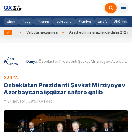
#iran
#abş
#tramp
#ukrayna
#rusiya
#neft
#hörmüz
 edib
Valyuta məzənnəsi
Azad edilmiş ərazilərdə daha 212 mina,
Skip
to
content
Ana
Dünya
Özbəkistan Prezidenti Şavkat Mirziyoyev Azərbaycana işgüzar səfərə gəlib
Səhifə
DÜNYA
Özbəkistan Prezidenti Şavkat Mirziyoyev
Azərbaycana işgüzar səfərə gəlib
24 noyabr / 08:54
1 dəq