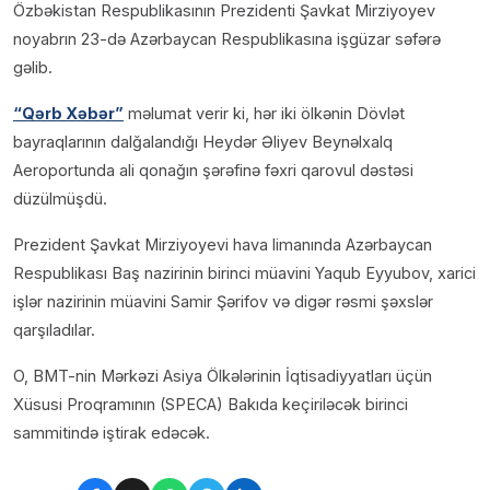
Özbəkistan Respublikasının Prezidenti Şavkat Mirziyoyev
noyabrın 23-də Azərbaycan Respublikasına işgüzar səfərə
gəlib.
“Qərb Xəbər”
məlumat verir ki, hər iki ölkənin Dövlət
bayraqlarının dalğalandığı Heydər Əliyev Beynəlxalq
Aeroportunda ali qonağın şərəfinə fəxri qarovul dəstəsi
düzülmüşdü.
Prezident Şavkat Mirziyoyevi hava limanında Azərbaycan
Respublikası Baş nazirinin birinci müavini Yaqub Eyyubov, xarici
işlər nazirinin müavini Samir Şərifov və digər rəsmi şəxslər
qarşıladılar.
O, BMT-nin Mərkəzi Asiya Ölkələrinin İqtisadiyyatları üçün
Xüsusi Proqramının (SPECA) Bakıda keçiriləcək birinci
sammitində iştirak edəcək.