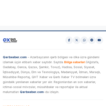
Qerbxeber.com
– Azərbaycanın qərb bölgəsi və ölkə üzrə gündəmi
izləmək üçün etibarlı xəbər saytıdır. Saytda
Bölgə xəbərləri
(Ağstafa,
Gədəbəy, Gəncə, Qazax, Şəmkir, Tovuz), Hadisə, Sosial, Siyasət,
İqtisadiyyat, Dünya, Elm və Texnologiya, Mədəniyyət, İdman, Maraqlı,
Müsahibə-Reportaj, QHT Xəbər və Qərb Xəbər TV bölmələri üzrə
gündəlik yenilənən xəbərlər yer alır. Regionlardan ən son xəbərlər,
ictimai-sosial mövzular, müsahibələr və reportajlar ilə aktual
məlumatları
Qerbxeber.com
-da izləyin.