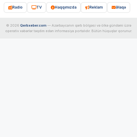
Radio
TV
Haqqımızda
Reklam
Əlaqə
© 2026
Qerbxeber.com
— Azərbaycanın qərb bölgəsi və ölkə gündəmi üzrə
operativ xəbərlər təqdim edən informasiya portalıdır. Bütün hüquqlar qorunur.