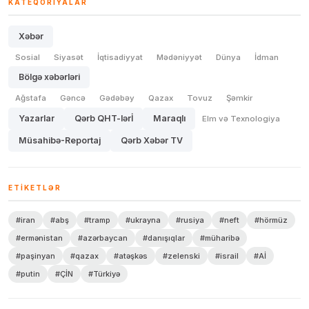
KATEQORIYALAR
Xəbər
Sosial
Siyasət
İqtisadiyyat
Mədəniyyət
Dünya
İdman
Bölgə xəbərləri
Ağstafa
Gəncə
Gədəbəy
Qazax
Tovuz
Şəmkir
Yazarlar
Qərb QHT-lərİ
Maraqlı
Elm və Texnologiya
Müsahibə-Reportaj
Qərb Xəbər TV
ETIKETLƏR
#iran
#abş
#tramp
#ukrayna
#rusiya
#neft
#hörmüz
#ermənistan
#azərbaycan
#danışıqlar
#müharibə
#paşinyan
#qazax
#atəşkəs
#zelenski
#israil
#Aİ
#putin
#ÇİN
#Türkiyə