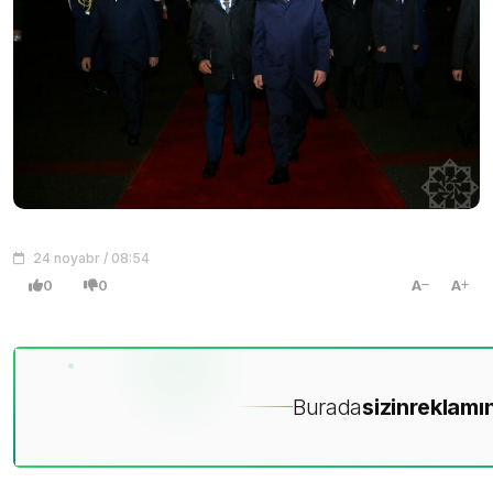
24 noyabr / 08:54
0
0
A
A
Burada
sizin
reklamın