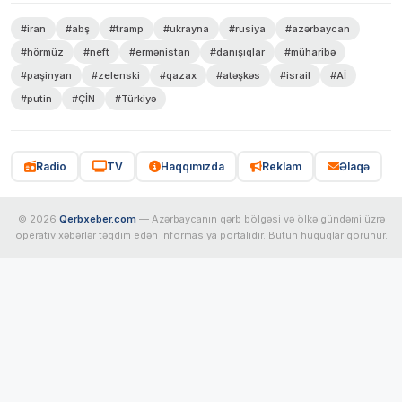
#iran
#abş
#tramp
#ukrayna
#rusiya
#azərbaycan
#hörmüz
#neft
#ermənistan
#danışıqlar
#müharibə
#paşinyan
#zelenski
#qazax
#atəşkəs
#israil
#Aİ
#putin
#ÇİN
#Türkiyə
Radio
TV
Haqqımızda
Reklam
Əlaqə
© 2026
Qerbxeber.com
— Azərbaycanın qərb bölgəsi və ölkə gündəmi üzrə
operativ xəbərlər təqdim edən informasiya portalıdır. Bütün hüquqlar qorunur.