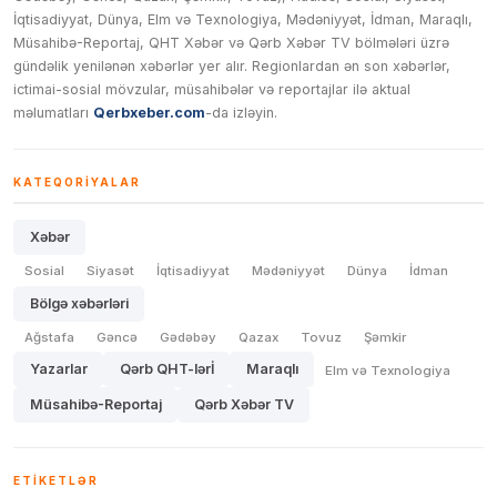
İqtisadiyyat, Dünya, Elm və Texnologiya, Mədəniyyət, İdman, Maraqlı,
Müsahibə-Reportaj, QHT Xəbər və Qərb Xəbər TV bölmələri üzrə
gündəlik yenilənən xəbərlər yer alır. Regionlardan ən son xəbərlər,
ictimai-sosial mövzular, müsahibələr və reportajlar ilə aktual
məlumatları
Qerbxeber.com
-da izləyin.
KATEQORIYALAR
Xəbər
Sosial
Siyasət
İqtisadiyyat
Mədəniyyət
Dünya
İdman
Bölgə xəbərləri
Ağstafa
Gəncə
Gədəbəy
Qazax
Tovuz
Şəmkir
Yazarlar
Qərb QHT-lərİ
Maraqlı
Elm və Texnologiya
Müsahibə-Reportaj
Qərb Xəbər TV
ETIKETLƏR