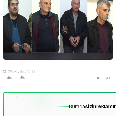
30 oktyabr / 16:38
0
0
A
A
Burada
sizin
reklamın