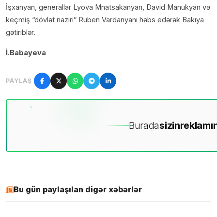
İşxanyan, generallar Lyova Mnatsakanyan, David Manukyan və
keçmiş “dövlət naziri” Ruben Vardanyanı həbs edərək Bakıya
gətiriblər.
İ.Babayeva
PAYLAŞ
Burada
sizin
reklamın
Bu gün paylaşılan digər xəbərlər