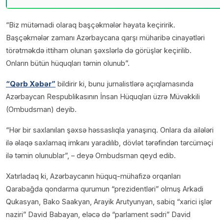
“Biz mütəmadi olaraq başçəkmələr həyata keçiririk.
Başçəkmələr zamanı Azərbaycana qarşı müharibə cinayətləri
törətməkdə ittiham olunan şəxslərlə də görüşlər keçirilib.
Onların bütün hüquqları təmin olunub”.
“Qərb Xəbər”
bildirir ki, bunu jurnalistlərə açıqlamasında
Azərbaycan Respublikasının İnsan Hüquqları üzrə Müvəkkili
(Ombudsman) deyib.
“Hər bir saxlanılan şəxsə həssaslıqla yanaşırıq. Onlara da ailələri
ilə əlaqə saxlamaq imkanı yaradılıb, dövlət tərəfindən tərcüməçi
ilə təmin olunublar”, – deyə Ombudsman qeyd edib.
Xatırladaq ki, Azərbaycanın hüquq-mühafizə orqanları
Qarabağda qondarma qurumun “prezidentləri” olmuş Arkadi
Qukasyan, Bako Saakyan, Arayik Arutyunyan, sabiq “xarici işlər
naziri” David Babayan, eləcə də “parlament sədri” David