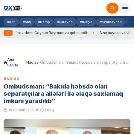
#iran
#abş
#tramp
#ukrayna
#rusiya
#azərbaycan
#h
yna Prezidenti Ceyhun Bayramovu qəbul edib
Azərbaycan və Ukrayna Xİ
Skip
to
content
Ana
Hadisə
Ombudsman: “Bakıda həbsdə olan separatçılara ailələri ilə əlaqə saxlamaq imkanı yaradılıb”
Səhifə
HADISƏ
Ombudsman: “Bakıda həbsdə olan
separatçılara ailələri ilə əlaqə saxlamaq
imkanı yaradılıb”
30 oktyabr / 16:38
1 dəq