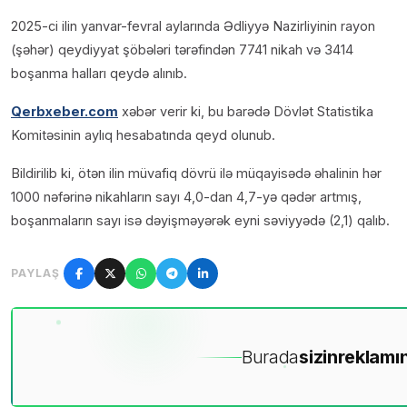
2025-ci ilin yanvar-fevral aylarında Ədliyyə Nazirliyinin rayon
(şəhər) qeydiyyat şöbələri tərəfindən 7741 nikah və 3414
boşanma halları qeydə alınıb.
Qerbxeber.com
xəbər verir ki, bu barədə Dövlət Statistika
Komitəsinin aylıq hesabatında qeyd olunub.
Bildirilib ki, ötən ilin müvafiq dövrü ilə müqayisədə əhalinin hər
1000 nəfərinə nikahların sayı 4,0-dan 4,7-yə qədər artmış,
boşanmaların sayı isə dəyişməyərək eyni səviyyədə (2,1) qalıb.
PAYLAŞ
Burada
sizin
reklamın