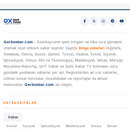
Qerbxeber.com
– Azərbaycanın qərb bölgəsi və ölkə üzrə gündəmi
izləmək üçün etibarlı xəbər saytıdır. Saytda
Bölgə xəbərləri
(Ağstafa,
Gədəbəy, Gəncə, Qazax, Şəmkir, Tovuz), Hadisə, Sosial, Siyasət,
İqtisadiyyat, Dünya, Elm və Texnologiya, Mədəniyyət, İdman, Maraqlı,
Müsahibə-Reportaj, QHT Xəbər və Qərb Xəbər TV bölmələri üzrə
gündəlik yenilənən xəbərlər yer alır. Regionlardan ən son xəbərlər,
ictimai-sosial mövzular, müsahibələr və reportajlar ilə aktual
məlumatları
Qerbxeber.com
-da izləyin.
KATEQORIYALAR
Xəbər
Sosial
Siyasət
İqtisadiyyat
Mədəniyyət
Dünya
İdman