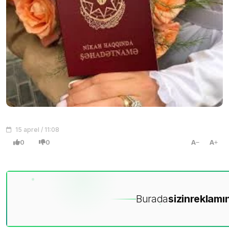
15 aprel / 11:08
0
0
A
A
Burada
sizin
reklamın