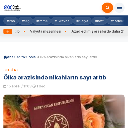
#iran
#abş
#tramp
#ukrayna
#rusiya
#neft
#hörmüz
ng edib
Valyuta məzənnəsi
Azad edilmiş ərazilərdə daha 212 mina
Skip
to
content
Ana Səhifə
Sosial
Ölkə ərazisində nikahların sayı artıb
SOSIAL
Ölkə ərazisində nikahların sayı artıb
15 aprel / 11:08
1 dəq