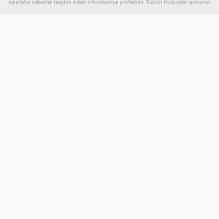
operativ xəbərlər təqdim edən informasiya portalıdır. Bütün hüquqlar qorunur.