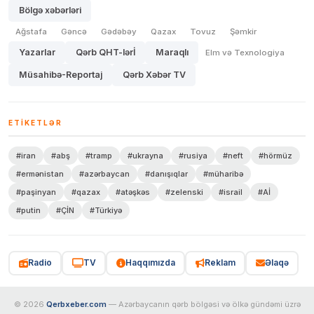
Bölgə xəbərləri
Ağstafa
Gəncə
Gədəbəy
Qazax
Tovuz
Şəmkir
Yazarlar
Qərb QHT-lərİ
Maraqlı
Elm və Texnologiya
Müsahibə-Reportaj
Qərb Xəbər TV
ETIKETLƏR
#iran
#abş
#tramp
#ukrayna
#rusiya
#neft
#hörmüz
#ermənistan
#azərbaycan
#danışıqlar
#müharibə
#paşinyan
#qazax
#atəşkəs
#zelenski
#israil
#Aİ
#putin
#ÇİN
#Türkiyə
Radio
TV
Haqqımızda
Reklam
Əlaqə
© 2026
Qerbxeber.com
— Azərbaycanın qərb bölgəsi və ölkə gündəmi üzrə