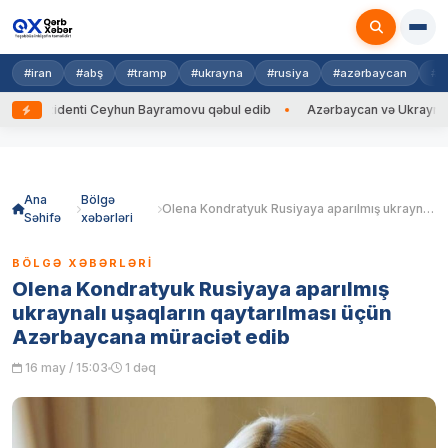
#iran
#abş
#tramp
#ukrayna
#rusiya
#azərbaycan
#h
ezidenti Ceyhun Bayramovu qəbul edib
Azərbaycan və Ukrayna XİN başç
Skip
to
content
Ana
Bölgə
Olena Kondratyuk Rusiyaya aparılmış ukraynalı uşaqların qaytarılması üçün Azərbaycana müraciət edib
Səhifə
xəbərləri
BÖLGƏ XƏBƏRLƏRI
Olena Kondratyuk Rusiyaya aparılmış
ukraynalı uşaqların qaytarılması üçün
Azərbaycana müraciət edib
16 may / 15:03
1 dəq