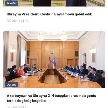
Siyasət
Ukrayna Prezidenti Ceyhun Bayramovu qəbul edib
Dünən / 21:49
Avropa
Azərbaycan və Ukrayna XİN başçıları arasında geniş
tərkibdə görüş keçirilib
Dünən / 21:40