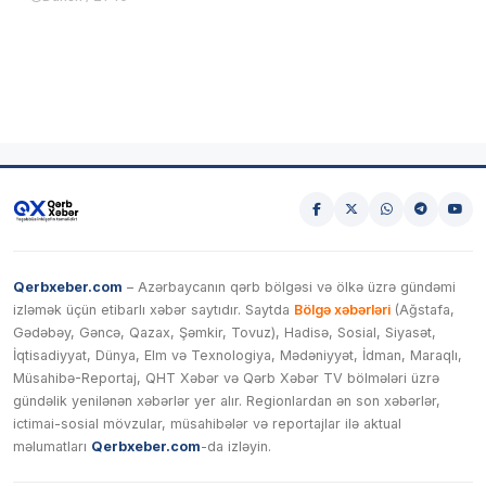
Qerbxeber.com
– Azərbaycanın qərb bölgəsi və ölkə üzrə gündəmi
izləmək üçün etibarlı xəbər saytıdır. Saytda
Bölgə xəbərləri
(Ağstafa,
Gədəbəy, Gəncə, Qazax, Şəmkir, Tovuz), Hadisə, Sosial, Siyasət,
İqtisadiyyat, Dünya, Elm və Texnologiya, Mədəniyyət, İdman, Maraqlı,
Müsahibə-Reportaj, QHT Xəbər və Qərb Xəbər TV bölmələri üzrə
gündəlik yenilənən xəbərlər yer alır. Regionlardan ən son xəbərlər,
ictimai-sosial mövzular, müsahibələr və reportajlar ilə aktual
məlumatları
Qerbxeber.com
-da izləyin.