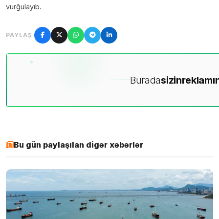
vurğulayıb.
PAYLAŞ
Burada
sizin
reklamın
Bu gün paylaşılan digər xəbərlər