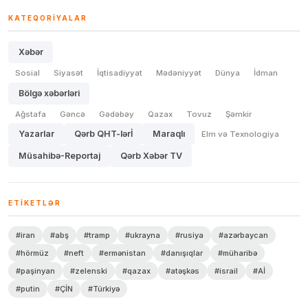
KATEQORIYALAR
Xəbər
Sosial
Siyasət
İqtisadiyyat
Mədəniyyət
Dünya
İdman
Bölgə xəbərləri
Ağstafa
Gəncə
Gədəbəy
Qazax
Tovuz
Şəmkir
Yazarlar
Qərb QHT-lərİ
Maraqlı
Elm və Texnologiya
Müsahibə-Reportaj
Qərb Xəbər TV
ETIKETLƏR
#iran
#abş
#tramp
#ukrayna
#rusiya
#azərbaycan
#hörmüz
#neft
#ermənistan
#danışıqlar
#müharibə
#paşinyan
#zelenski
#qazax
#atəşkəs
#israil
#Aİ
#putin
#ÇİN
#Türkiyə