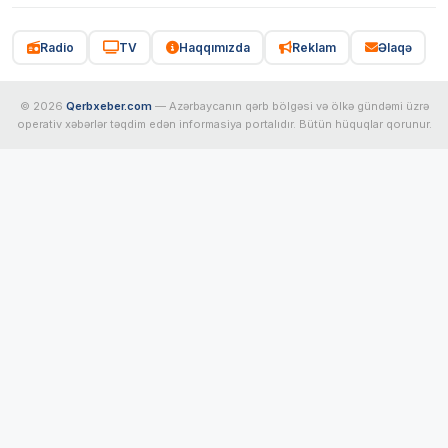
Radio
TV
Haqqımızda
Reklam
Əlaqə
© 2026
Qerbxeber.com
— Azərbaycanın qərb bölgəsi və ölkə gündəmi üzrə
operativ xəbərlər təqdim edən informasiya portalıdır. Bütün hüquqlar qorunur.