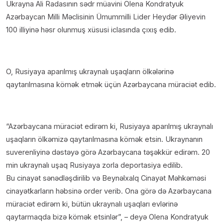
Ukrayna Ali Radasının sədr müavini Olena Kondratyuk
Azərbaycan Milli Məclisinin Ümummilli Lider Heydər Əliyevin
100 illiyinə həsr olunmuş xüsusi iclasında çıxış edib.
O, Rusiyaya aparılmış ukraynalı uşaqların ölkələrinə
qaytarılmasına kömək etmək üçün Azərbaycana müraciət edib.
“Azərbaycana müraciət edirəm ki, Rusiyaya aparılmış ukraynalı
uşaqların ölkəmizə qaytarılmasına kömək etsin. Ukraynanın
suverenliyinə dəstəyə görə Azərbaycana təşəkkür edirəm. 20
min ukraynalı uşaq Rusiyaya zorla deportasiya edilib.
Bu cinayət sənədləşdirilib və Beynəlxalq Cinayət Məhkəməsi
cinayətkarların həbsinə order verib. Ona görə də Azərbaycana
müraciət edirəm ki, bütün ukraynalı uşaqları evlərinə
qaytarmaqda bizə kömək etsinlər”, – deyə Olena Kondratyuk