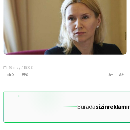
16 may / 15:03
0
0
A
A
Burada
sizin
reklamın