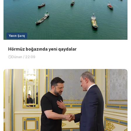
Yaxın Şərq
Hörmüz boğazında yeni qaydalar
Dünən / 22:09