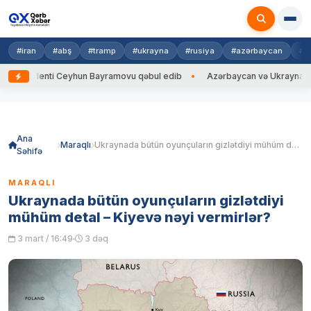
#iran
#abş
#tramp
#ukrayna
#rusiya
#azərbaycan
#h
identi Ceyhun Bayramovu qəbul edib
Azərbaycan və Ukrayna XİN başçıla
Skip
to
content
Ana
Maraqlı
Ukraynada bütün oyunçuların gizlətdiyi mühüm detal – Kiyevə nəyi vermirlər?
Səhifə
MARAQLI
Ukraynada bütün oyunçuların gizlətdiyi
mühüm detal – Kiyevə nəyi vermirlər?
3 mart / 16:49
3 dəq