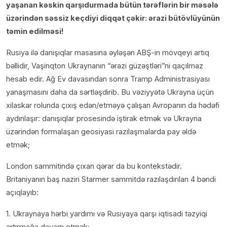
yaşanan kəskin qarşıdurmada bütün tərəflərin bir məsələ
üzərindən səssiz keçdiyi diqqət çəkir: ərazi bütövlüyünün
təmin edilməsi!
Rusiya ilə danışıqlar masasına əyləşən ABŞ-ın mövqeyi artıq
bəllidir, Vaşinqton Ukraynanın “ərazi güzəştləri”ni qaçılmaz
hesab edir. Ağ Ev davasından sonra Tramp Administrasiyası
yanaşmasını daha da sərtləşdirib. Bu vəziyyətə Ukrayna üçün
xilaskar rolunda çıxış edən/etməyə çalışan Avropanın da hədəfi
aydınlaşır: danışıqlar prosesində iştirak etmək və Ukrayna
üzərindən formalaşan geosiyasi razılaşmalarda pay əldə
etmək;
London sammitində çıxan qərar da bu kontekstədir.
Britaniyanın baş naziri Starmer sammitdə razılaşdırılan 4 bəndi
açıqlayıb:
1. Ukraynaya hərbi yardımı və Rusiyaya qarşı iqtisadi təzyiqi
artırmağa davam etmək;