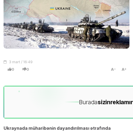
3 mart / 16:49
0
0
A
A
Burada
sizin
reklamın
Ukraynada müharibənin dayandırılması ətrafında