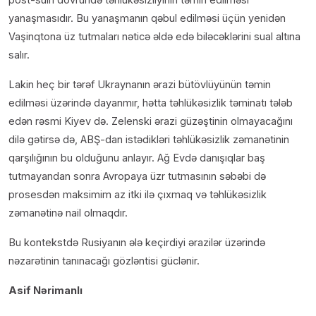
yanaşmasıdır. Bu yanaşmanın qəbul edilməsi üçün yenidən
Vaşinqtona üz tutmaları nəticə əldə edə biləcəklərini sual altına
salır.
Lakin heç bir tərəf Ukraynanın ərazi bütövlüyünün təmin
edilməsi üzərində dayanmır, hətta təhlükəsizlik təminatı tələb
edən rəsmi Kiyev də. Zelenski ərazi güzəştinin olmayacağını
dilə gətirsə də, ABŞ-dan istədikləri təhlükəsizlik zəmanətinin
qarşılığının bu olduğunu anlayır. Ağ Evdə danışıqlar baş
tutmayandan sonra Avropaya üzr tutmasının səbəbi də
prosesdən maksimim az itki ilə çıxmaq və təhlükəsizlik
zəmanətinə nail olmaqdır.
Bu kontekstdə Rusiyanın ələ keçirdiyi ərazilər üzərində
nəzarətinin tanınacağı gözləntisi güclənir.
Asif Nərimanlı