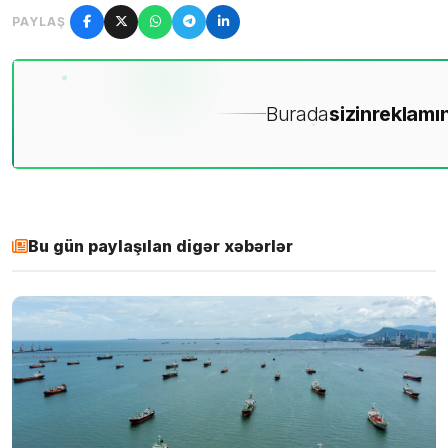
PAYLAŞ
Burada
sizin
reklamın
Bu gün paylaşılan digər xəbərlər