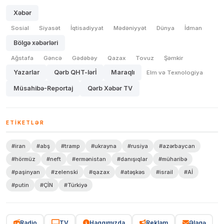
Xəbər
Sosial
Siyasət
İqtisadiyyat
Mədəniyyət
Dünya
İdman
Bölgə xəbərləri
Ağstafa
Gəncə
Gədəbəy
Qazax
Tovuz
Şəmkir
Yazarlar
Qərb QHT-lərİ
Maraqlı
Elm və Texnologiya
Müsahibə-Reportaj
Qərb Xəbər TV
ETIKETLƏR
#iran
#abş
#tramp
#ukrayna
#rusiya
#azərbaycan
#hörmüz
#neft
#ermənistan
#danışıqlar
#müharibə
#paşinyan
#zelenski
#qazax
#atəşkəs
#israil
#Aİ
#putin
#ÇİN
#Türkiyə
Radio
TV
Haqqımızda
Reklam
Əlaqə