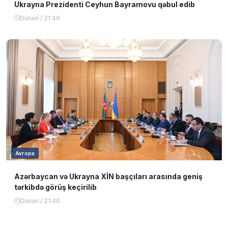
Ukrayna Prezidenti Ceyhun Bayramovu qəbul edib
Dünən / 21:49
Avropa
Azərbaycan və Ukrayna XİN başçıları arasında geniş
tərkibdə görüş keçirilib
Dünən / 21:40