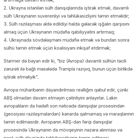
2. Ukrayna istənilən sülh danışıqlarında iştirak etməli, davamlı
sülh Ukraynanın suverenliyi və təhlükəsizliyini təmin etməlidir;
3. Sülh razılaşması əldə edildiyi halda gələcək işğalın qarşısını
almaq üçün Ukraynanın müdafiə qabiliyyətini artırmaq;
4. Ukraynada sövdələşməni müdafiə etmək və bundan sonra
sülhü təmin etmək üçün koalisiyanı inkişaf etdirmək;
Starmer də bəyan edir ki, “biz (Avropa) davamlı sülhün təcili
zərurəti ilə bağlı məsələdə Trampla razıyıq, bunun üçün birlikdə
iştirak etməliyik”.
Avropa müharibənin dayandırılması reallığını qəbul edir, çünki
ABŞ olmadan davam etməyin çətinliyini anlayırlar. Lakin
avropalıların da hədəfi son nəticədə danışıqlar prosesindən
(geosiyasi razılaşmalardan) kənarda qalmamaq və maraqlarının
təmin edilməsidir. Avropanın ABŞ-dan fərqi danışıqlar
prosesində Ukraynanın da mövqeyinin nəzərə alınması və
post-sülh dövründə təhlükəsizliyinin təmin edilməsi