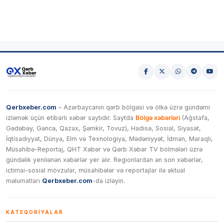
Qerbxeber.com
– Azərbaycanın qərb bölgəsi və ölkə üzrə gündəmi
izləmək üçün etibarlı xəbər saytıdır. Saytda
Bölgə xəbərləri
(Ağstafa,
Gədəbəy, Gəncə, Qazax, Şəmkir, Tovuz), Hadisə, Sosial, Siyasət,
İqtisadiyyat, Dünya, Elm və Texnologiya, Mədəniyyət, İdman, Maraqlı,
Müsahibə-Reportaj, QHT Xəbər və Qərb Xəbər TV bölmələri üzrə
gündəlik yenilənən xəbərlər yer alır. Regionlardan ən son xəbərlər,
ictimai-sosial mövzular, müsahibələr və reportajlar ilə aktual
məlumatları
Qerbxeber.com
-da izləyin.
KATEQORIYALAR