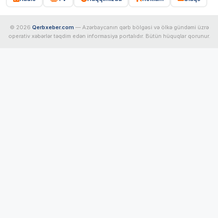
© 2026
Qerbxeber.com
— Azərbaycanın qərb bölgəsi və ölkə gündəmi üzrə
operativ xəbərlər təqdim edən informasiya portalıdır. Bütün hüquqlar qorunur.