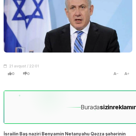
21 avqust / 22:01
0
0
A
A
Burada
sizin
reklamın
İsrailin Baş naziri Benyamin Netanyahu Qəzza şəhərinin