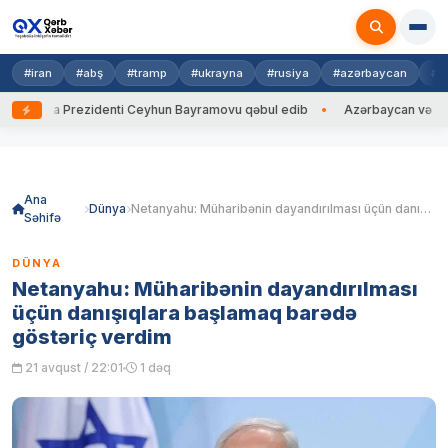
#iran
#abş
#tramp
#ukrayna
#rusiya
#azərbaycan
#h
rayna Prezidenti Ceyhun Bayramovu qəbul edib
Azərbaycan və Ukrayna
Skip
to
content
Ana
Dünya
Netanyahu: Müharibənin dayandırılması üçün danışıqlara başlamaq barədə göstəriç verdim
Səhifə
DÜNYA
Netanyahu: Müharibənin dayandırılması
üçün danışıqlara başlamaq barədə
göstəriç verdim
21 avqust / 22:01
1 dəq