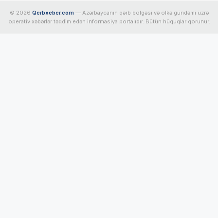
© 2026
Qerbxeber.com
— Azərbaycanın qərb bölgəsi və ölkə gündəmi üzrə
operativ xəbərlər təqdim edən informasiya portalıdır. Bütün hüquqlar qorunur.