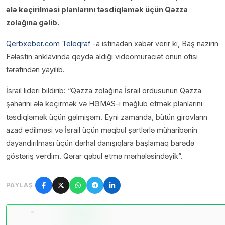
ələ keçirilməsi planlarını təsdiqləmək üçün Qəzza
zolağına gəlib.
Qerbxeber.com
Teleqraf
-a istinadən xəbər verir ki, Baş nazirin
Fələstin anklavında qeydə aldığı videomüraciət onun ofisi
tərəfindən yayılıb.
İsrail lideri bildirib: “Qəzza zolağına İsrail ordusunun Qəzza
şəhərini ələ keçirmək və HƏMAS-ı məğlub etmək planlarını
təsdiqləmək üçün gəlmişəm. Eyni zamanda, bütün girovların
azad edilməsi və İsrail üçün məqbul şərtlərlə müharibənin
dayandırılması üçün dərhal danışıqlara başlamaq barədə
göstəriş verdim. Qərar qəbul etmə mərhələsindəyik”.
PAYLAŞ