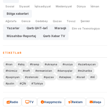
Sosial
Siyasət
İqtisadiyyat
Mədəniyyət
Dünya
İdman
Bölgə xəbərləri
Ağstafa
Gəncə
Gədəbəy
Qazax
Tovuz
Şəmkir
Yazarlar
Qərb QHT-lərİ
Maraqlı
Elm və Texnologiya
Müsahibə-Reportaj
Qərb Xəbər TV
ETIKETLƏR
#iran
#abş
#tramp
#ukrayna
#rusiya
#azərbaycan
#hörmüz
#neft
#ermənistan
#danışıqlar
#müharibə
#paşinyan
#zelenski
#qazax
#atəşkəs
#israil
#Aİ
#putin
#ÇİN
#Türkiyə
Radio
TV
Haqqımızda
Reklam
Əlaqə