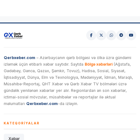
Qerbxeber.com
– Azərbaycanın qərb bölgəsi və ölkə üzrə gündəmi
izləmək üçün etibarlı xəbər saytıdır. Saytda
Bölgə xəbərləri
(Ağstafa,
Gədəbəy, Gəncə, Qazax, Şəmkir, Tovuz), Hadisə, Sosial, Siyasət,
İqtisadiyyat, Dünya, Elm və Texnologiya, Mədəniyyət, İdman, Maraqlı,
Müsahibə-Reportaj, QHT Xəbər və Qərb Xəbər TV bölmələri üzrə
gündəlik yenilənən xəbərlər yer alır. Regionlardan ən son xəbərlər,
ictimai-sosial mövzular, müsahibələr və reportajlar ilə aktual
məlumatları
Qerbxeber.com
-da izləyin.
KATEQORIYALAR
Xəbər