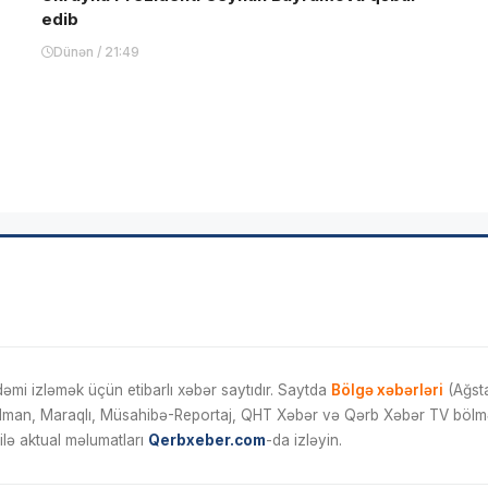
edib
Dünən / 21:49
mi izləmək üçün etibarlı xəbər saytıdır. Saytda
Bölgə xəbərləri
(Ağsta
İdman, Maraqlı, Müsahibə-Reportaj, QHT Xəbər və Qərb Xəbər TV bölmələ
ilə aktual məlumatları
Qerbxeber.com
-da izləyin.