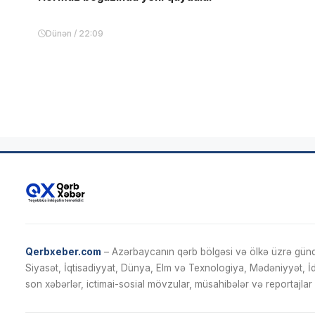
Dünən / 22:09
Qerbxeber.com
– Azərbaycanın qərb bölgəsi və ölkə üzrə gündə
Siyasət, İqtisadiyyat, Dünya, Elm və Texnologiya, Mədəniyyət, 
son xəbərlər, ictimai-sosial mövzular, müsahibələr və reportajlar 