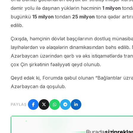
dəmir yolu ilə daşınan yüklərin həcminin
1 milyon
ton
bugünkü
15 milyon
tondan
25 milyon
tona qədər artırı
edilib.
Çıxışda, həmçinin dövlət başçılarının dostluq münasibət
layihələrdən və əlaqələrin dinamikasından bəhs edilib. 
Azərbaycan üzərindən qərb və əks istiqamətlərdə tran
çox Çin şirkətinin fəaliyyəti qeyd olunub.
Qeyd edək ki, Forumda qəbul olunan “Bağlantılar üzr
Azərbaycan da qoşulub.
PAYLAŞ
Burada
sizin
rekla