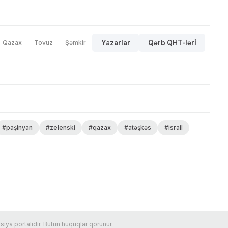
Qazax
Tovuz
Şəmkir
Yazarlar
Qərb QHT-lərİ
#paşinyan
#zelenski
#qazax
#atəşkəs
#israil
ya portalıdır. Bütün hüquqlar qorunur.