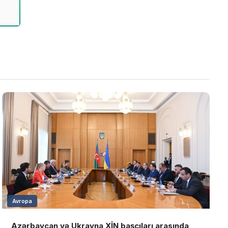
Avropa
Azərbaycan və Ukrayna XİN başçıları arasında