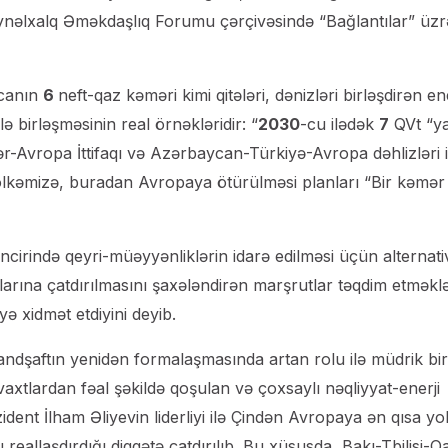
eynəlxalq Əməkdaşlıq Forumu çərçivəsində “Bağlantılar” üzr
ycanın
6
neft-qaz kəməri kimi qitələri, dənizləri birləşdirən ene
lə birləşməsinin real örnəkləridir: “
2030
-cu ilədək
7
QVt “ya
r-Avropa İttifaqı və Azərbaycan-Türkiyə-Avropa dəhlizləri i
n ölkəmizə, buradan Avropaya ötürülməsi planları “Bir kəmər
əncirində qeyri-müəyyənliklərin idarə edilməsi üçün alternati
rlarına çatdırılmasını şaxələndirən marşrutlar təqdim etməkl
yə xidmət etdiyini deyib.
i landşaftın yenidən formalaşmasında artan rolu ilə müdrik bir
axtlardan fəal şəkildə qoşulan və çoxsaylı nəqliyyat-enerji
dent İlham Əliyevin liderliyi ilə Çindən Avropaya ən qısa yo
 reallaşdırdığı diqqətə çatdırılıb. Bu xüsusda, Bakı-Tbilisi-Q