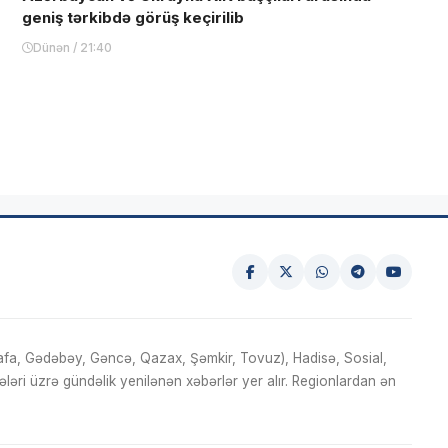
geniş tərkibdə görüş keçirilib
Dünən / 21:40
fa, Gədəbəy, Gəncə, Qazax, Şəmkir, Tovuz), Hadisə, Sosial,
ri üzrə gündəlik yenilənən xəbərlər yer alır. Regionlardan ən