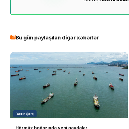
Bu gün paylaşılan digər xəbərlər
Yaxın Şərq
Hörmüz boğazında yeni qaydalar