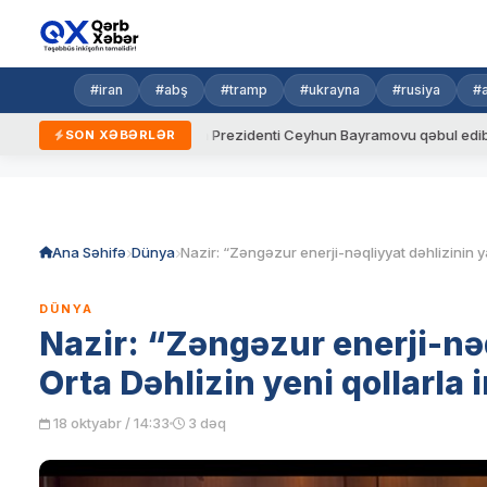
#iran
#abş
#tramp
#ukrayna
#rusiya
#
r
Ukrayna Prezidenti Ceyhun Bayramovu qəbul edib
Azərba
SON XƏBƏRLƏR
Skip
to
content
Ana Səhifə
Dünya
DÜNYA
Nazir: “Zəngəzur enerji-nə
Orta Dəhlizin yeni qollarla 
18 oktyabr / 14:33
3 dəq