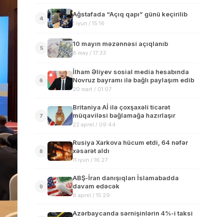
Ağstafada “Açıq qapı” günü keçirilib
4
1 iyun / 15:16
10 mayın məzənnəsi açıqlanıb
5
8 may / 17:33
İlham Əliyev sosial media hesabında
Novruz bayramı ilə bağlı paylaşım edib
6
20 mart / 01:07
Britaniya Aİ ilə çoxşaxəli ticarət
müqaviləsi bağlamağa hazırlaşır
7
22 aprel / 09:44
Rusiya Xarkova hücum etdi, 64 nəfər
xəsarət aldı
8
11 iyun / 16:27
ABŞ-İran danışıqları İslamabadda
davam edəcək
9
8 aprel / 15:29
Azərbaycanda sərnişinlərin 4%-i taksi