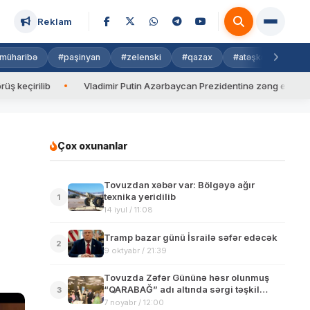
Reklam
müharibə
#paşinyan
#zelenski
#qazax
#atəşkəs
#isra
Vladimir Putin Azərbaycan Prezidentinə zəng edib
Valyuta 
Çox oxunanlar
Tovuzdan xəbər var: Bölgəyə ağır
texnika yeridilib
1
14 iyul / 11:08
Tramp bazar günü İsrailə səfər edəcək
2
9 oktyabr / 21:39
Tovuzda Zəfər Gününə həsr olunmuş
“QARABAĞ” adı altında sərgi təşkil
3
edilib
7 noyabr / 12:00