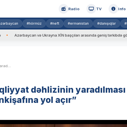
Radio
TV
Info
azərbaycan
#hörmüz
#neft
#ermənistan
#danışıqlar
#
ycan və Ukrayna XİN başçıları arasında geniş tərkibdə görüş keçirilib
Nazir: “Zəngəzur enerji-nəqliyyat dəhlizinin yaradılması Orta Dəhlizin yeni qollarla inkişafına yol açır”
qliyyat dəhlizinin yaradılması
inkişafına yol açır”