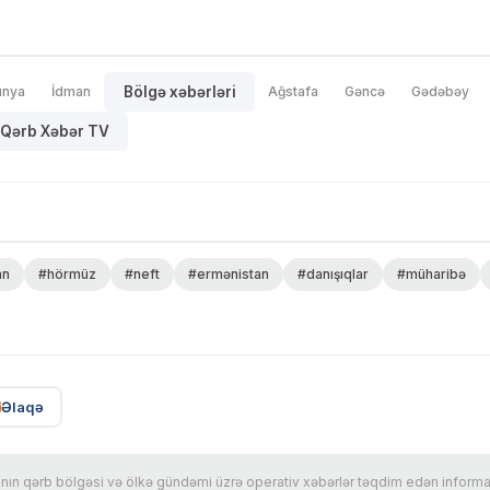
ünya
İdman
Bölgə xəbərləri
Ağstafa
Gəncə
Gədəbəy
Qərb Xəbər TV
an
#hörmüz
#neft
#ermənistan
#danışıqlar
#müharibə
Əlaqə
n qərb bölgəsi və ölkə gündəmi üzrə operativ xəbərlər təqdim edən informasi