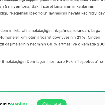
dan
5 milyon
tona, Bakı Ticarət Limanının imkanlarının
ldığı, “Rəqəmsal İpək Yolu” layihəsinin həyata keçirildiyi qe
lərinin ikitərəfli əməkdaşlığın inkişafında rolundan, birgə
Nümunələr kimi ötən il ticarət dövriyyəsinin
21
%, Çindən
zit daşımalarının həcminin
60
% artması və ölkəmizdə
200
ə Əməkdaşlığın Dərinləşdirilməsi üzrə Pekin Təşəbbüsü”nə
mınız
ola
bilər
Qiymət al