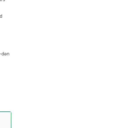
yd
-dən