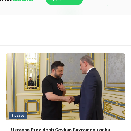
Siyasət
Ukrayna Prezidenti Ceyhun Bayramovu qəbul