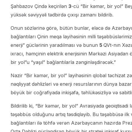
Şahbazov Çində keçirilən
3
-cü “Bir kəmər, bir yol” B
yüksək səviyyəli tədbirdə çıxışı zamanı bildirib.
Onun sözlərinə görə, bütün bunlar, eləcə də Azərba
bağlantıları Çinin meqa layihəsinin milli təşəbbüslərimiz
enerji” güclərinin yaradılması və bunun
5
QVt-nın Xəzə
ixracı, həmçinin elektrik enerjisinin Mərkəzi Asiyada
bir yol”u “yaşıl” bağlantılarla zənginləşdirəcək.”
Nazir “Bir kəmər, bir yol” layihəsinin qlobal təchizat z
nəqliyyat dəhlizləri və enerji resurslarının dünya baza
böyük bir coğrafiyada inkişafa, təhlükəsizliyə və sabitli
Bildirilib ki, “Bir kəmər, bir yol” Avrasiyada geoiqtisad
təşəbbüs olduğunu artıq təsdiqləyib. Bu təşəbbüsə ilk v
bağlantıları ilə töhfə verən Azərbaycanın hazırda Prezi
Orta Dəhlizi gücləndirən böyük bir strateji inkişaf kursu