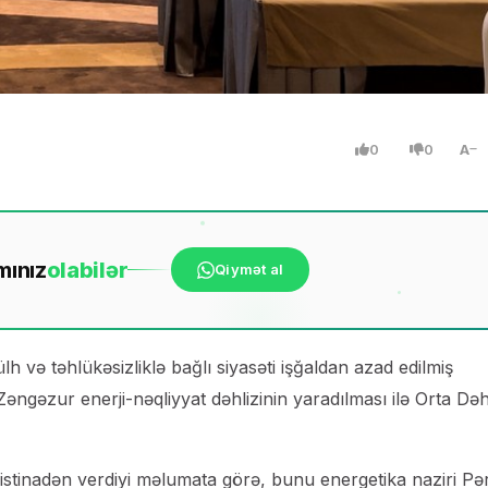
0
0
A
mınız
ola
bilər
Qiymət al
və təhlükəsizliklə bağlı siyasəti işğaldan azad edilmiş
Zəngəzur enerji-nəqliyyat dəhlizinin yaradılması ilə Orta Dəh
 istinadən verdiyi məlumata görə, bunu energetika naziri Pə