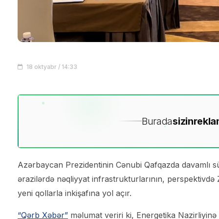
18 oktyabr / 14:33
Burada
sizin
rekla
Azərbaycan Prezidentinin Cənubi Qafqazda davamlı sülh 
ərazilərdə nəqliyyat infrastrukturlarının, perspektivdə 
yeni qollarla inkişafına yol açır.
“Qərb Xəbər”
məlumat veriri ki, Energetika Nazirliyinə