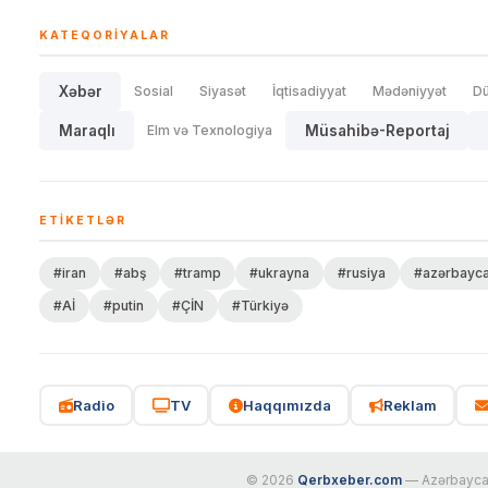
KATEQORIYALAR
Xəbər
Sosial
Siyasət
İqtisadiyyat
Mədəniyyət
D
Maraqlı
Elm və Texnologiya
Müsahibə-Reportaj
ETIKETLƏR
#iran
#abş
#tramp
#ukrayna
#rusiya
#azərbayc
#Aİ
#putin
#ÇİN
#Türkiyə
Radio
TV
Haqqımızda
Reklam
© 2026
Qerbxeber.com
— Azərbaycanı