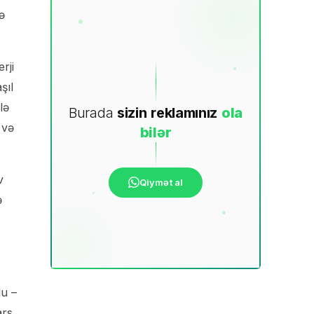
ə
rji
şıl
lə
Burada
sizin
reklamınız
ola
 və
bilər
v
Qiymət al
ə
lu –
ars