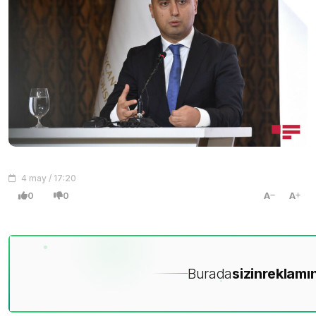
4 may / 17:20
0
0
A
A
Burada
sizin
reklamın