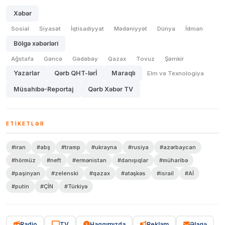
Xəbər
Sosial
Siyasət
İqtisadiyyat
Mədəniyyət
Dünya
İdman
Bölgə xəbərləri
Ağstafa
Gəncə
Gədəbəy
Qazax
Tovuz
Şəmkir
Yazarlar
Qərb QHT-lərİ
Maraqlı
Elm və Texnologiya
Müsahibə-Reportaj
Qərb Xəbər TV
ETIKETLƏR
#iran
#abş
#tramp
#ukrayna
#rusiya
#azərbaycan
#hörmüz
#neft
#ermənistan
#danışıqlar
#müharibə
#paşinyan
#zelenski
#qazax
#atəşkəs
#israil
#Aİ
#putin
#ÇİN
#Türkiyə
Radio
TV
Haqqımızda
Reklam
Əlaqə