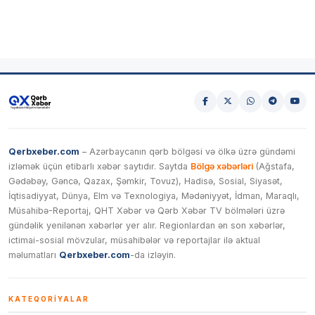
Qerbxeber.com
– Azərbaycanın qərb bölgəsi və ölkə üzrə gündəmi
izləmək üçün etibarlı xəbər saytıdır. Saytda
Bölgə xəbərləri
(Ağstafa,
Gədəbəy, Gəncə, Qazax, Şəmkir, Tovuz), Hadisə, Sosial, Siyasət,
İqtisadiyyat, Dünya, Elm və Texnologiya, Mədəniyyət, İdman, Maraqlı,
Müsahibə-Reportaj, QHT Xəbər və Qərb Xəbər TV bölmələri üzrə
gündəlik yenilənən xəbərlər yer alır. Regionlardan ən son xəbərlər,
ictimai-sosial mövzular, müsahibələr və reportajlar ilə aktual
məlumatları
Qerbxeber.com
-da izləyin.
KATEQORIYALAR