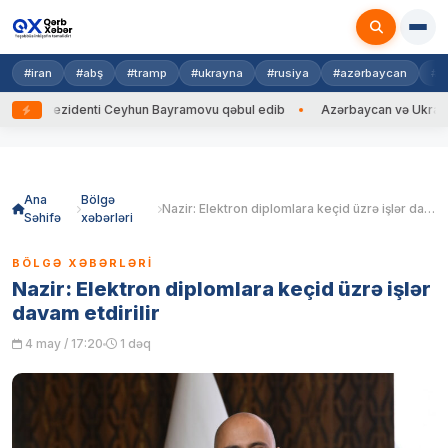
#iran
#abş
#tramp
#ukrayna
#rusiya
#azərbaycan
#h
na Prezidenti Ceyhun Bayramovu qəbul edib
Azərbaycan və Ukrayna XİN
Skip
to
content
Ana
Bölgə
Nazir: Elektron diplomlara keçid üzrə işlər davam etdirilir
Səhifə
xəbərləri
BÖLGƏ XƏBƏRLƏRI
Nazir: Elektron diplomlara keçid üzrə işlər
davam etdirilir
4 may / 17:20
1 dəq