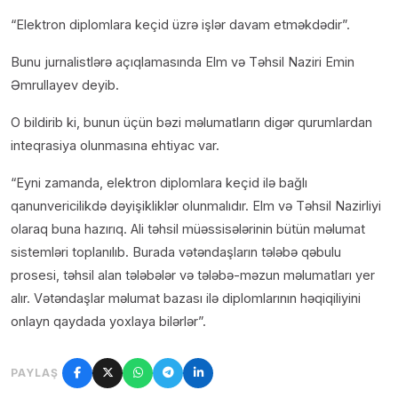
“Elektron diplomlara keçid üzrə işlər davam etməkdədir”.
Bunu jurnalistlərə açıqlamasında Elm və Təhsil Naziri Emin
Əmrullayev deyib.
O bildirib ki, bunun üçün bəzi məlumatların digər qurumlardan
inteqrasiya olunmasına ehtiyac var.
“Eyni zamanda, elektron diplomlara keçid ilə bağlı
qanunvericilikdə dəyişikliklər olunmalıdır. Elm və Təhsil Nazirliyi
olaraq buna hazırıq. Ali təhsil müəssisələrinin bütün məlumat
sistemləri toplanılıb. Burada vətəndaşların tələbə qəbulu
prosesi, təhsil alan tələbələr və tələbə-məzun məlumatları yer
alır. Vətəndaşlar məlumat bazası ilə diplomlarının həqiqiliyini
onlayn qaydada yoxlaya bilərlər”.
PAYLAŞ