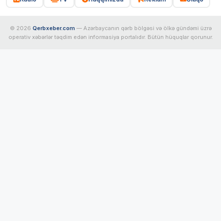
© 2026
Qerbxeber.com
— Azərbaycanın qərb bölgəsi və ölkə gündəmi üzrə
operativ xəbərlər təqdim edən informasiya portalıdır. Bütün hüquqlar qorunur.