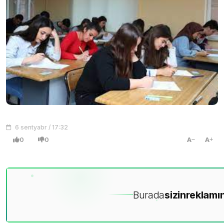
6 sentyabr / 17:32
0
0
A
A
Burada
sizin
reklamın