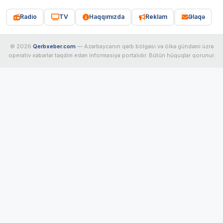
Radio
TV
Haqqımızda
Reklam
Əlaqə
© 2026
Qerbxeber.com
— Azərbaycanın qərb bölgəsi və ölkə gündəmi üzrə
operativ xəbərlər təqdim edən informasiya portalıdır. Bütün hüquqlar qorunur.