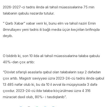
2026-2027-ci tədris ilində ali təhsil müəssisələrinə 75 min
tələbənin qəbulu nəzərdə tutulur.
” Qərb Xəbər” xəbər verir ki, bunu elm və təhsil naziri Emin
Əmrullayev yeni tədris ili bağlı media üçün keçirilən brifinqdə
deyib.
O bildirib ki, son 10 ildə ali təhsil müəssisələrinə tələbə qəbulu
40%-dən çox artıb:
“Dövlət sifarişli əsaslarla qəbul olan tələbələrin sayı 2 dəfədən
çox artıb. Magistr səviyyəsi üzrə 2023-24-cü tədris ilində qəbul
13 485 nəfər olub ki, bu da 10 il əvvəl ilə müqayisədə 3 dəfə
çoxdur. 2023-24-cü ildə tələbə köçürülməsi üzrə 4 316
müraciət daxil olub, 80%- i təsdiqlənib”.