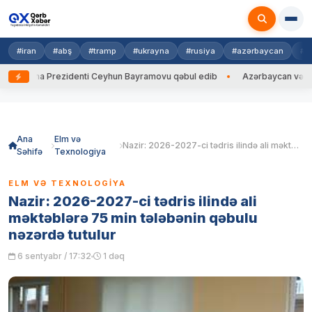
#iran
#abş
#tramp
#ukrayna
#rusiya
#azərbaycan
#h
krayna Prezidenti Ceyhun Bayramovu qəbul edib
Azərbaycan və Ukrayna
Skip
to
content
Ana
Elm və
Nazir: 2026-2027-ci tədris ilində ali məktəblərə 75 min tələbənin qəbulu nəzərdə tutulur
Səhifə
Texnologiya
ELM VƏ TEXNOLOGIYA
Nazir: 2026-2027-ci tədris ilində ali
məktəblərə 75 min tələbənin qəbulu
nəzərdə tutulur
6 sentyabr / 17:32
1 dəq