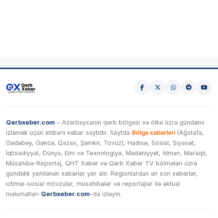
Qerbxeber.com
– Azərbaycanın qərb bölgəsi və ölkə üzrə gündəmi
izləmək üçün etibarlı xəbər saytıdır. Saytda
Bölgə xəbərləri
(Ağstafa,
Gədəbəy, Gəncə, Qazax, Şəmkir, Tovuz), Hadisə, Sosial, Siyasət,
İqtisadiyyat, Dünya, Elm və Texnologiya, Mədəniyyət, İdman, Maraqlı,
Müsahibə-Reportaj, QHT Xəbər və Qərb Xəbər TV bölmələri üzrə
gündəlik yenilənən xəbərlər yer alır. Regionlardan ən son xəbərlər,
ictimai-sosial mövzular, müsahibələr və reportajlar ilə aktual
məlumatları
Qerbxeber.com
-da izləyin.