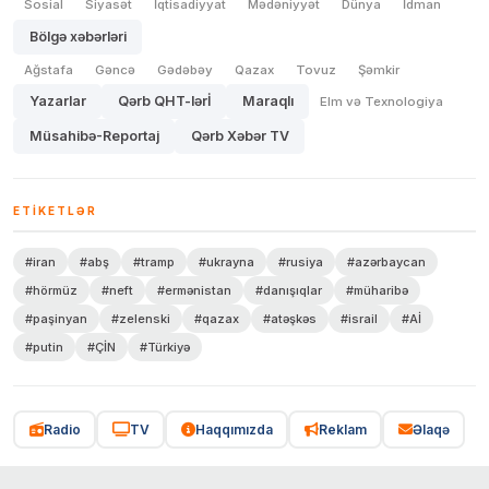
Sosial
Siyasət
İqtisadiyyat
Mədəniyyət
Dünya
İdman
Bölgə xəbərləri
Ağstafa
Gəncə
Gədəbəy
Qazax
Tovuz
Şəmkir
Yazarlar
Qərb QHT-lərİ
Maraqlı
Elm və Texnologiya
Müsahibə-Reportaj
Qərb Xəbər TV
ETIKETLƏR
#iran
#abş
#tramp
#ukrayna
#rusiya
#azərbaycan
#hörmüz
#neft
#ermənistan
#danışıqlar
#müharibə
#paşinyan
#zelenski
#qazax
#atəşkəs
#israil
#Aİ
#putin
#ÇİN
#Türkiyə
Radio
TV
Haqqımızda
Reklam
Əlaqə