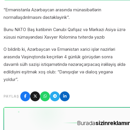
“Ermənistanla Azərbaycan arasında münasibətlərin
normallaşdırılmasını dəstəkləyirik”.
Bunu NATO Baş katibinin Cənubi Qafqaz və Mərkəzi Asiya üzrə
xüsusi nümayəndəsi Xavyer Kolomina tviterdə yazıb
O bildirib ki, Azərbaycan və Ermənistan xarici işlər nazirləri
arasında Vaşinqtonda keçirilən 4 günlük görüşdən sonra
davamlı sülh sazişi istiqamətində nəzərəçarpacaq irəliləyiş əldə
edildiyini eşitmək xoş olub: “Danışıqlar və dialoq yeganə
yoldur”.
PAYLAŞ
Burada
sizin
reklamın