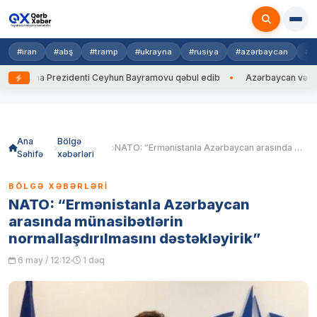
#iran
#abş
#tramp
#ukrayna
#rusiya
#azərbaycan
#h
krayna Prezidenti Ceyhun Bayramovu qəbul edib
Azərbaycan və Ukrayn
Skip
to
content
Ana
Bölgə
NATO: “Ermənistanla Azərbaycan arasında münasibətlərin normallaşdırılmasını dəstəkləyirik”
Səhifə
xəbərləri
BÖLGƏ XƏBƏRLƏRI
NATO: “Ermənistanla Azərbaycan
arasında münasibətlərin
normallaşdırılmasını dəstəkləyirik”
6 may / 12:12
1 dəq