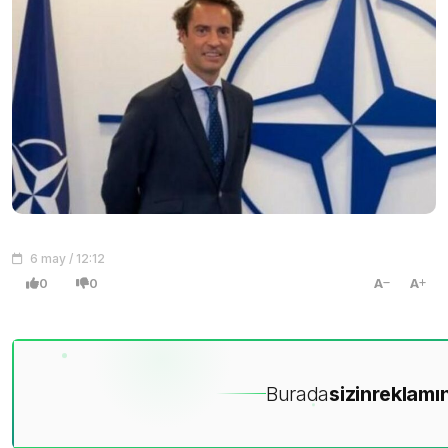
6 may / 12:12
0
0
A
A
Burada
sizin
reklamın