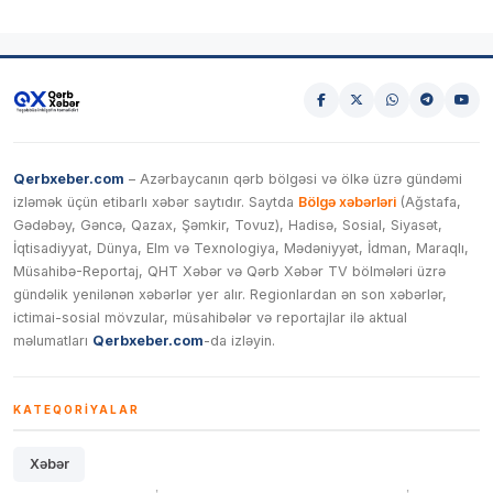
Qerbxeber.com
– Azərbaycanın qərb bölgəsi və ölkə üzrə gündəmi
izləmək üçün etibarlı xəbər saytıdır. Saytda
Bölgə xəbərləri
(Ağstafa,
Gədəbəy, Gəncə, Qazax, Şəmkir, Tovuz), Hadisə, Sosial, Siyasət,
İqtisadiyyat, Dünya, Elm və Texnologiya, Mədəniyyət, İdman, Maraqlı,
Müsahibə-Reportaj, QHT Xəbər və Qərb Xəbər TV bölmələri üzrə
gündəlik yenilənən xəbərlər yer alır. Regionlardan ən son xəbərlər,
ictimai-sosial mövzular, müsahibələr və reportajlar ilə aktual
məlumatları
Qerbxeber.com
-da izləyin.
KATEQORIYALAR
Xəbər