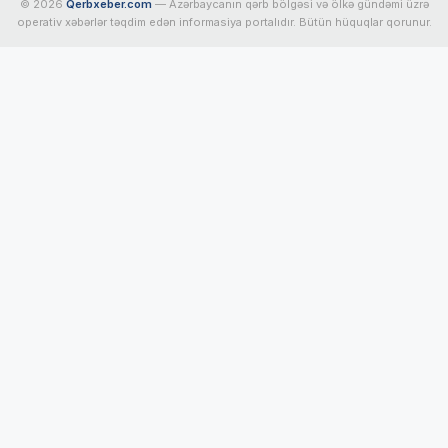
© 2026
Qerbxeber.com
— Azərbaycanın qərb bölgəsi və ölkə gündəmi üzrə
operativ xəbərlər təqdim edən informasiya portalıdır. Bütün hüquqlar qorunur.